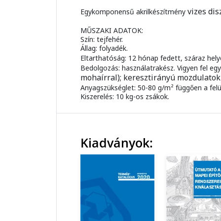
vizes di
Egykomponensű akrilkészítmény
MŰSZAKI ADATOK:
Szín: tejfehér.
Állag: folyadék.
Eltarthatóság: 12 hónap fedett, száraz hel
Bedolgozás: használatrakész. Vigyen fel eg
mohaírral);
keresztirányú mozdulatok
Anyagszükséglet: 50-80 g/m² függően a fel
Kiszerelés: 10 kg-os zsákok.
Kiadványok: