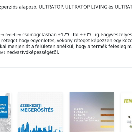
szperziós alapozó, ULTRATOP,
ULTRATOP LIVING és ULTRA
csomagolásban +12°C-tól +30°C-ig. Fagyveszélyes
yen fedetlen
réteget hogy egyenletes, vékony réteget képezzen
egy köz
y
kal menjen át a felületen
anélkül, hogy a termék felesleg m
nedvszívóképességétől.
ület