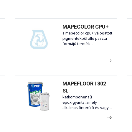
MAPECOLOR CPU+
a mapecolor cpu+ válogatott
pigmentekből álló paszta
formájú termék ...
MAPEFLOOR I 302
SL
kétkomponensű
epoxigyanta, amely
alkalmas önterülő és vagy ...