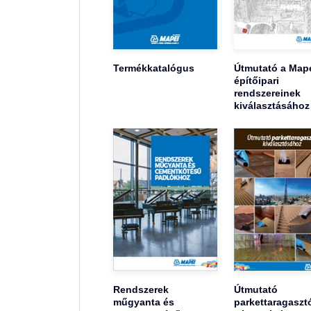
Termékkatalógus
Útmutató a Map
építőipari
rendszereinek
kiválasztásához
Rendszerek
Útmutató
műgyanta és
parkettaragaszt