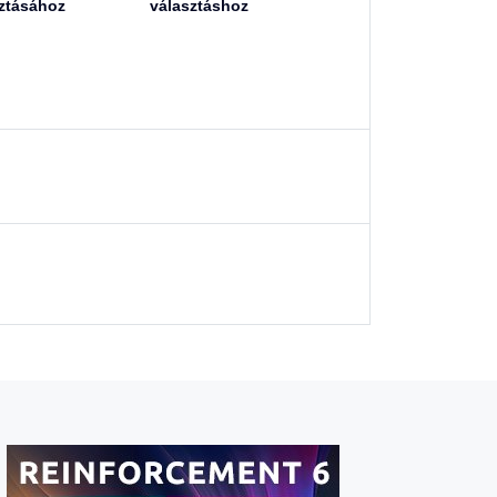
ztásához
választáshoz