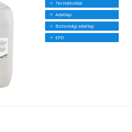
Termékoldal
Adatlap
Biztonsági adatlap
EPD