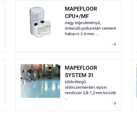
MAPEFLOOR
CPU+/MF
nagy teljesítményű,
önterülő poliuretán-cement
habarcs 3-6 mm ...
MAPEFLOOR
SYSTEM 31
többrétegű
oldószermentes epoxi
rendszer 0,8-1,2 mm közötti
...