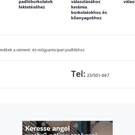
padlóburkolatok
választásához
válas
fektetéséhez
kerámia
burkolatokhoz és
kőanyagokhoz
mékek a cement- és műgyanta ipari padlókhoz
Tel:
23/501-667