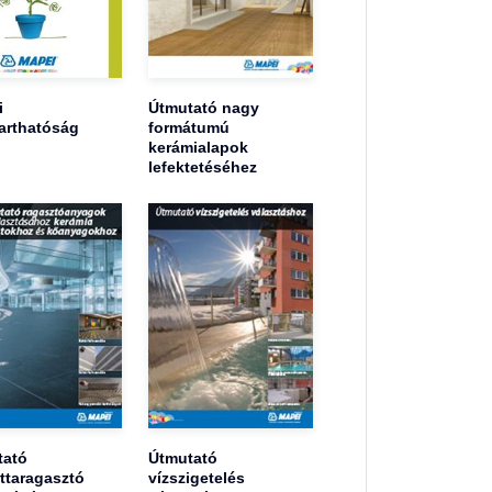
i
Útmutató nagy
arthatóság
formátumú
kerámialapok
lefektetéséhez
tató
Útmutató
ttaragasztó
vízszigetelés