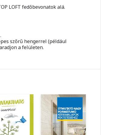
TOP LOFT
fedőbevonatok alá.
.
epes szőrű hengerrel (például
aradjon a felületen.