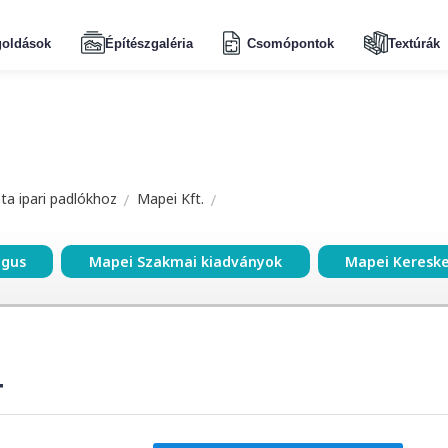
oldások
Építészgaléria
Csomópontok
Textúrák
a ipari padlókhoz
Mapei Kft.
ógus
Mapei Szakmai kiadványok
Mapei Keresk
T