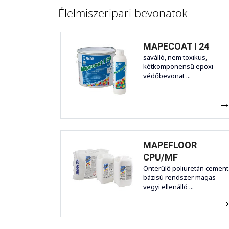
Élelmiszeripari bevonatok
MAPECOAT I 24
saválló, nem toxikus,
kétkomponensű epoxi
védőbevonat ...
MAPEFLOOR
CPU/MF
Önterülő poliuretán cement
bázisú rendszer magas
vegyi ellenálló ...