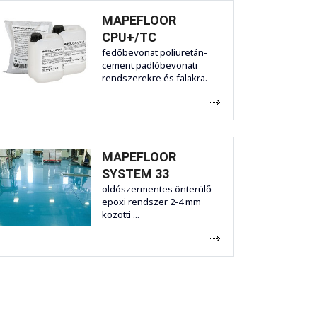
MAPEFLOOR
CPU+/TC
fedőbevonat poliuretán-
cement padlóbevonati
rendszerekre és falakra.
MAPEFLOOR
SYSTEM 33
oldószermentes önterülő
epoxi rendszer 2-4 mm
közötti ...