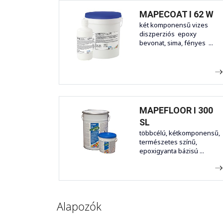
MAPECOAT I 62 W
két komponensű vizes
diszperziós epoxy
bevonat, sima, fényes ...
MAPEFLOOR I 300
SL
többcélú, kétkomponensű,
természetes színű,
epoxigyanta bázisú ...
Alapozók