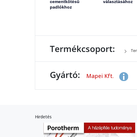
cementkötésű
választásához
padlókhoz
Termékcsoport:
Ter
Gyártó:
Mapei Kft.
Hirdetés