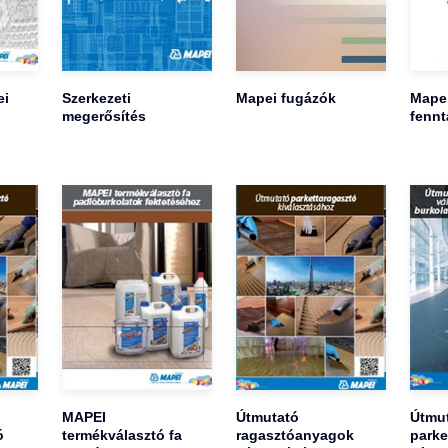
ei
Szerkezeti
Mapei fugázók
Mape
megerősítés
fennt
MAPEI
Útmutató
Útmu
ó
termékválasztó fa
ragasztóanyagok
parke