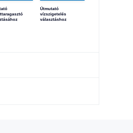
tató
Útmutató
ttaragasztó
vízszigetelés
ztásához
választáshoz