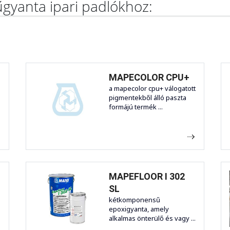
gyanta ipari padlókhoz:
MAPECOLOR CPU+
a mapecolor cpu+ válogatott
pigmentekből álló paszta
formájú termék ...
MAPEFLOOR I 302
SL
kétkomponensű
epoxigyanta, amely
alkalmas önterülő és vagy ...