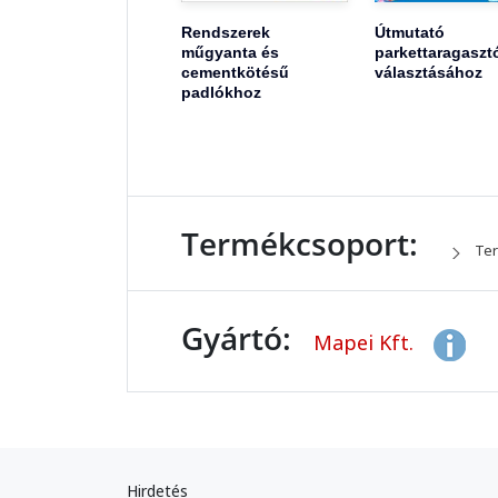
Rendszerek
Útmutató
műgyanta és
parkettaragaszt
cementkötésű
választásához
padlókhoz
Termékcsoport:
Ter
Gyártó:
Mapei Kft.
Hirdetés