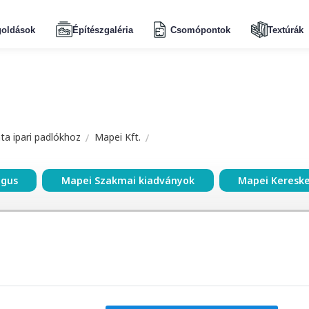
oldások
Építészgaléria
Csomópontok
Textúrák
a ipari padlókhoz
Mapei Kft.
ógus
Mapei Szakmai kiadványok
Mapei Keresk