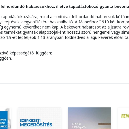
 felhordandó habarcsokhoz, illetve tapadásfokozó gyanta bevona
apadásfokozására, mind a simítóval felhordandó habarcsok kötőanyag
y leejtések kiegyenlítésére használható. A Mapefloor I 910 két kom
g egynemű keveréket nem kap. A bekevert habarcsot az aljzatra rövi
es terméket gyanták alapozójaként hosszú szőrű hengerrel vagy sima 
1.9-et legfeljebb 1:13 arányban földnedves állagú keverék előállítá
szívó képességétől függően;
üggően.