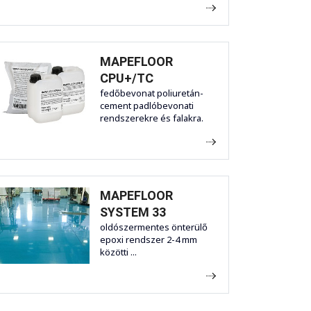
MAPEFLOOR
CPU+/TC
fedőbevonat poliuretán-
cement padlóbevonati
rendszerekre és falakra.
MAPEFLOOR
SYSTEM 33
oldószermentes önterülő
epoxi rendszer 2-4 mm
közötti ...