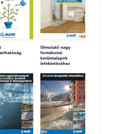
i
Útmutató nagy
arthatóság
formátumú
kerámialapok
lefektetéséhez