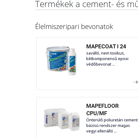
Termékek a cement- és mű
Élelmiszeripari bevonatok
MAPECOAT I 24
saválló, nem toxikus,
kétkomponensű epoxi
védőbevonat ...
MAPEFLOOR
CPU/MF
Önterülő poliuretán cement
bázisú rendszer magas
vegyi ellenálló ...