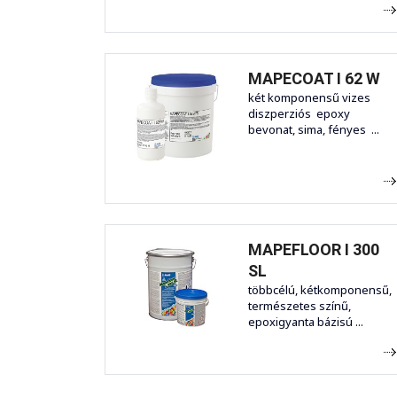
MAPECOAT I 62 W
két komponensű vizes
diszperziós epoxy
bevonat, sima, fényes ...
MAPEFLOOR I 300
SL
többcélú, kétkomponensű,
természetes színű,
epoxigyanta bázisú ...