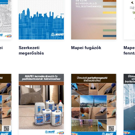
ei
Szerkezeti
Mapei fugázók
Mape
megerősítés
fennt