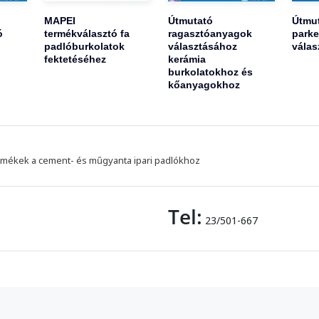
MAPEI
Útmutató
Útmu
ó
termékválasztó fa
ragasztóanyagok
parke
padlóburkolatok
választásához
válas
fektetéséhez
kerámia
burkolatokhoz és
kőanyagokhoz
mékek a cement- és műgyanta ipari padlókhoz
Tel:
23/501-667