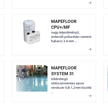
MAPEFLOOR
CPU+/MF
nagy teljesítményű,
önterülő poliuretán-cement
habarcs 3-6 mm ...
MAPEFLOOR
SYSTEM 31
többrétegű
oldószermentes epoxi
rendszer 0,8-1,2 mm közötti
...