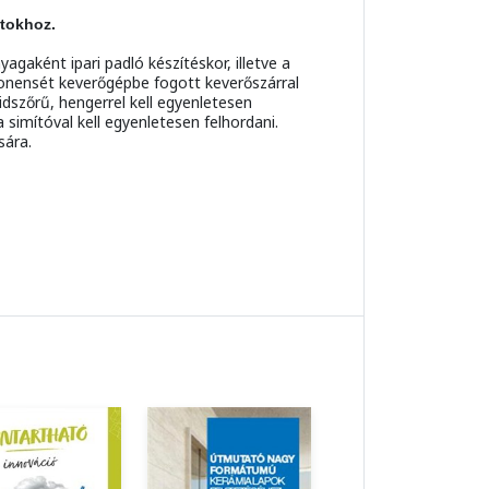
tokhoz.
aként ipari padló készítéskor, illetve a
ponensét keverőgépbe fogott keverőszárral
dszőrű, hengerrel kell egyenletesen
simítóval kell egyenletesen felhordani.
sára.