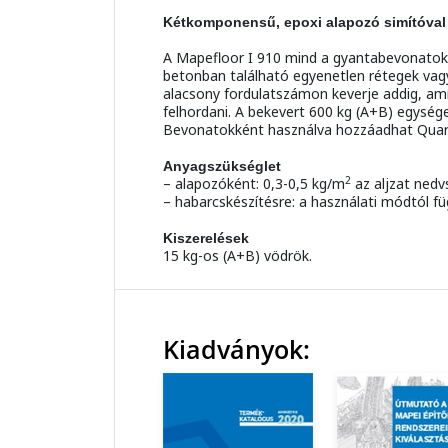
Kétkomponensű, epoxi alapozó simítóval
A Mapefloor I 910 mind a gyantabevonatok t
betonban található egyenetlen rétegek vag
alacsony fordulatszámon keverje addig, amí
felhordani. A bekevert 600 kg (A+B) egység
Bevonatokként használva hozzáadhat Quarzo 
Anyagszükséglet
2
– alapozóként: 0,3-0,5 kg/m
az aljzat nedv
– habarcskészítésre: a használati módtól f
Kiszerelések
15 kg-os (A+B) vödrök.
Kiadványok: