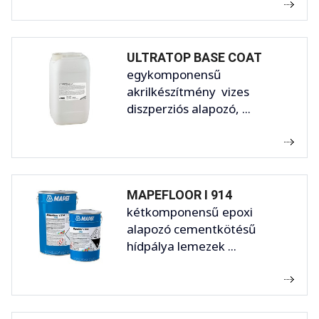
ULTRATOP BASE COAT
egykomponensű
akrilkészítmény vizes
diszperziós alapozó, ...
MAPEFLOOR I 914
kétkomponensű epoxi
alapozó cementkötésű
hídpálya lemezek ...