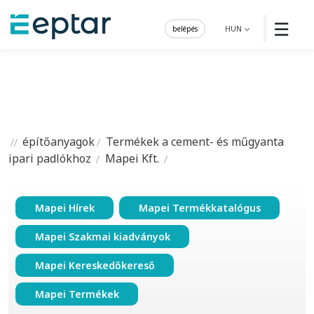
☰
belépés
HUN
építőanyagok
Termékek a cement- és műgyanta
ipari padlókhoz
Mapei Kft.
Mapei Hírek
Mapei Termékkatalógus
Mapei Szakmai kiadványok
Mapei Kereskedőkereső
Mapei Termékek