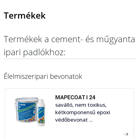
Termékek
Termékek a cement- és műgyanta
ipari padlókhoz:
Élelmiszeripari bevonatok
MAPECOAT I 24
saválló, nem toxikus,
kétkomponensű epoxi
védőbevonat ...