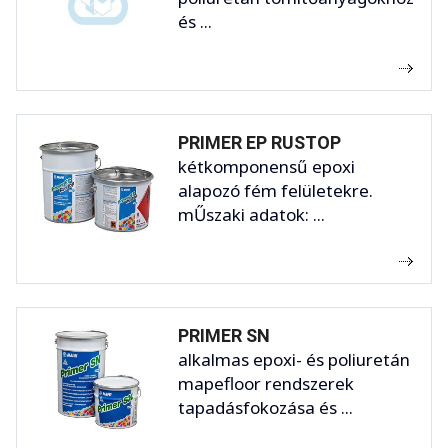
és ...
PRIMER EP RUSTOP
kétkomponensű epoxi
alapozó fém felületekre.
mŰszaki adatok: ...
PRIMER SN
alkalmas epoxi- és poliuretán
mapefloor rendszerek
tapadásfokozása és ...