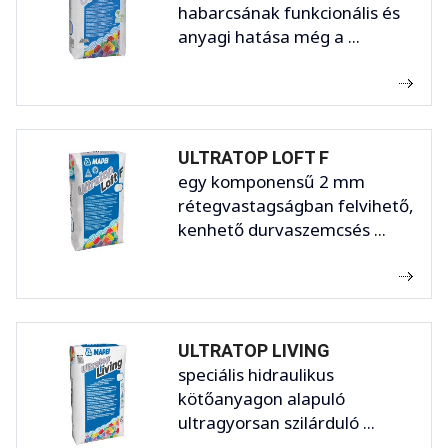
habarcsának funkcionális és
anyagi hatása még a ...
ULTRATOP LOFT F
egy komponensű 2 mm
rétegvastagságban felvihető,
kenhető durvaszemcsés ...
ULTRATOP LIVING
speciális hidraulikus
kötőanyagon alapuló
ultragyorsan szilárduló ...