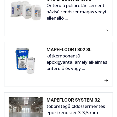
Önterülő poliuretán cement
bázisú rendszer magas vegyi
ellenálló ...
MAPEFLOOR I 302 SL
kétkomponensű
epoxigyanta, amely alkalmas
önterülő és vagy ...
MAPEFLOOR SYSTEM 32
többrétegű oldószermentes
epoxi rendszer 3-3,5 mm