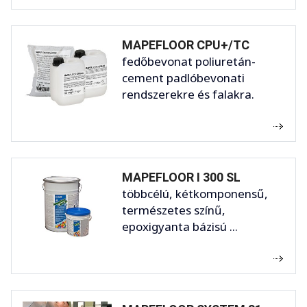
MAPEFLOOR CPU+/TC
fedőbevonat poliuretán-
cement padlóbevonati
rendszerekre és falakra.
MAPEFLOOR I 300 SL
többcélú, kétkomponensű,
természetes színű,
epoxigyanta bázisú ...