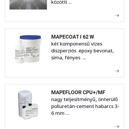
közötti ...
MAPECOAT I 62 W
két komponensű vizes
diszperziós epoxy bevonat,
sima, fényes ...
MAPEFLOOR CPU+/MF
nagy teljesítményű, önterülő
poliuretán-cement habarcs 3-
6 mm ...