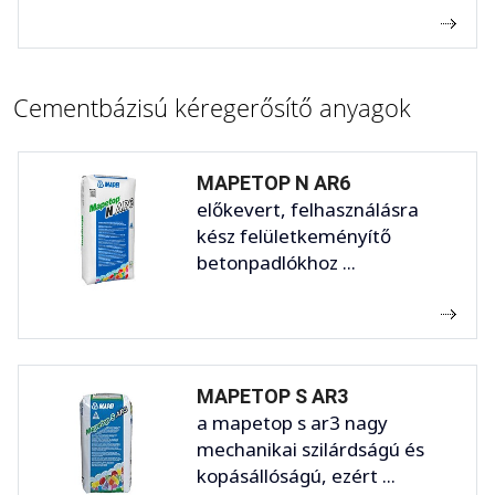
Cementbázisú kéregerősítő anyagok
MAPETOP N AR6
előkevert, felhasználásra
kész felületkeményítő
betonpadlókhoz ...
MAPETOP S AR3
a mapetop s ar3 nagy
mechanikai szilárdságú és
kopásállóságú, ezért ...