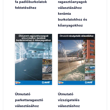
fa padlóburkolatok
ragasztóanyagok
fektetéséhez
választásához
kerámia
burkolatokhoz és
kőanyagokhoz
Útmutató
Útmutató
parkettaragasztó
vízszigetelés
választásához
választáshoz