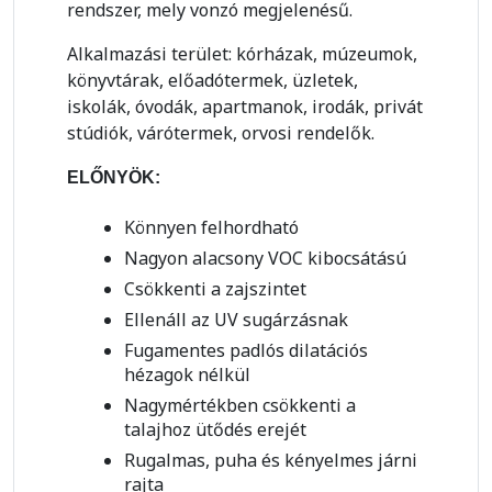
rendszer, mely vonzó megjelenésű.
Alkalmazási terület: kórházak, múzeumok,
könyvtárak, előadótermek, üzletek,
iskolák, óvodák, apartmanok, irodák, privát
stúdiók, várótermek, orvosi rendelők.
ELŐNYÖK:
Könnyen felhordható
Nagyon alacsony VOC kibocsátású
Csökkenti a zajszintet
Ellenáll az UV sugárzásnak
Fugamentes padlós dilatációs
hézagok nélkül
Nagymértékben csökkenti a
talajhoz ütődés erejét
Rugalmas, puha és kényelmes járni
rajta