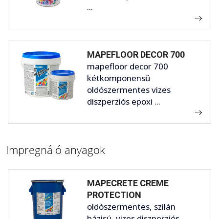
...
MAPEFLOOR DECOR 700
mapefloor decor 700
kétkomponensű
oldószermentes vizes
diszperziós epoxi ...
Impregnáló anyagok
MAPECRETE CREME
PROTECTION
oldószermentes, szilán
bázisú, vizes diszperziós,