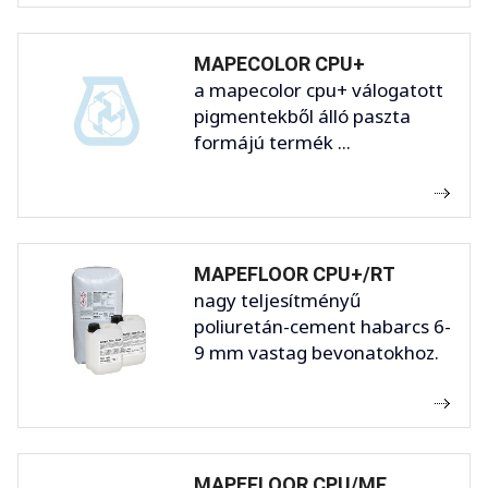
MAPECOLOR CPU+
a mapecolor cpu+ válogatott
pigmentekből álló paszta
formájú termék ...
MAPEFLOOR CPU+/RT
nagy teljesítményű
poliuretán-cement habarcs 6-
9 mm vastag bevonatokhoz.
MAPEFLOOR CPU/MF