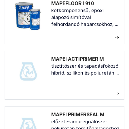
MAPEFLOOR I 910
kétkomponensű, epoxi
alapozó simítóval
felhordandó habarcsokhoz, ...
MAPEI ACTIPRIMER M
tisztítószer és tapadásfokozó
hibrid, szilikon és poliuretán ...
MAPEI PRIMERSEAL M
előzetes impregnálószer
poliuretán tömítőanyagokhoz