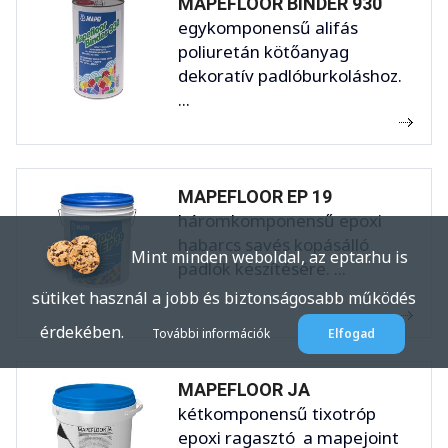
MAPEFLOOR BINDER 930
egykomponensű alifás
poliuretán kötőanyag
dekoratív padlóburkoláshoz.
...
MAPEFLOOR EP 19
háromkomponensű epoxi
habarcs savés kopásálló
Mint minden weboldal, az eptar.hu is
padlók készítésére. ...
sütiket használ a jobb és biztonságosabb működés
érdekében.
További információk
Elfogad
MAPEFLOOR JA
kétkomponensű tixotróp
epoxi ragasztó a mapejoint