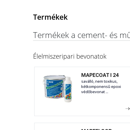
Termékek
Termékek a cement- és mű
Élelmiszeripari bevonatok
MAPECOAT I 24
saválló, nem toxikus,
kétkomponensű epoxi
védőbevonat ...