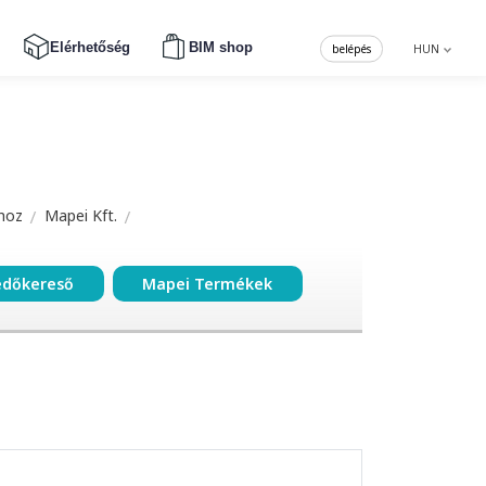
Elérhetőség
BIM shop
belépés
HUN
hoz
Mapei Kft.
edőkereső
Mapei Termékek