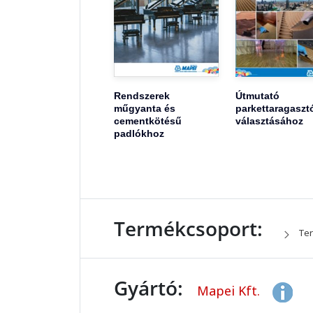
Rendszerek
Útmutató
műgyanta és
parkettaragaszt
cementkötésű
választásához
padlókhoz
Termékcsoport:
Ter
Gyártó:
Mapei Kft.