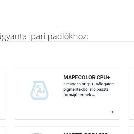
gyanta ipari padlókhoz:
MAPECOLOR CPU+
a mapecolor cpu+ válogatott
pigmentekből álló paszta
formájú termék ...