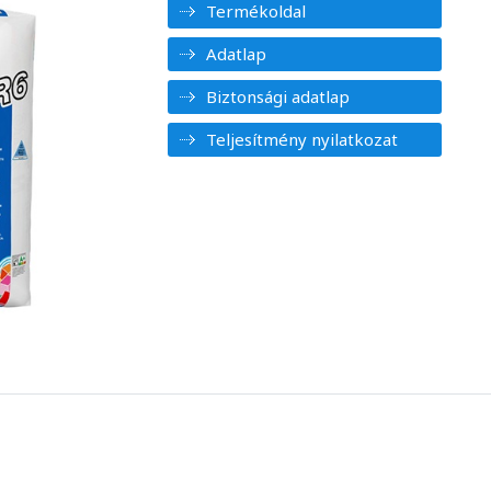
Termékoldal
Adatlap
Biztonsági adatlap
Teljesítmény nyilatkozat