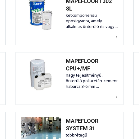
MAPEFLOOR I 302
SL
kétkomponensű
epoxigyanta, amely
alkalmas önterülő és vagy ...
MAPEFLOOR
CPU+/MF
nagy teljesítményű,
önterülő poliuretán-cement
habarcs 3-6 mm ...
MAPEFLOOR
SYSTEM 31
többrétegű