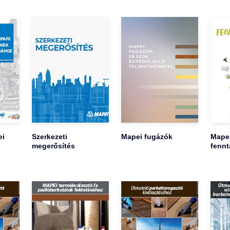
ei
Szerkezeti
Mapei fugázók
Mape
megerősítés
fennt