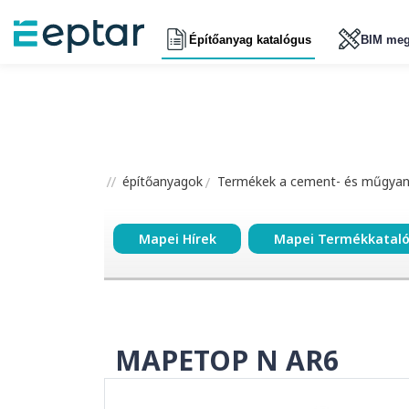
Építőanyag katalógus
BIM meg
építőanyagok
Termékek a cement- és műgyant
Mapei Hírek
Mapei Termékkatal
MAPETOP N AR6