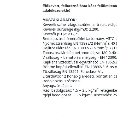
Előkevert, felhasználásra kész felületke
adalékszerekből.
MŰSZAKI ADATOK:
Keverék színe: világosszürke, antracit, világ
Keverék sűrűsége (kg/m3): 2.200.
Keverék pH-ja: >12,5.
Bedolgozási hőmérséklettartomány: +5°C-tó
2
Nyomószilárdság EN 13892/2 (N/mm
): 40
2
Hajlítószilárdság EN 13892/2 (N/mm
): 7 (
Tapaszószilárdság betonon (aljzat MC 0,40
Vízállóság – behatolási mélység - EN 12390/
Kapilláris vízfelszívási együttható EN 1062/
Böhme kopási ellenállás EN 13892/3: 6-os o
Tűzállóság EN 13501: Euroclass A1.
Eltartható: 12 hónapig eredeti, bontatlan 
Bedolgozás: szórással.
Anyagszükséglet:
2
•kézi bedolgozás: 1,5 – 2,5 kg/m
rétegenké
2
•gépi bedolgozás: 3 - 5 kg/m
. Kiszerelés: 2