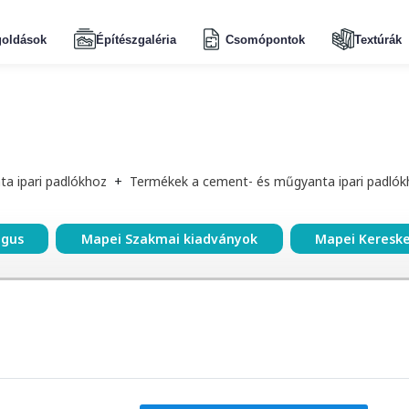
oldások
Építészgaléria
Csomópontok
Textúrák
a ipari padlókhoz
+
Termékek a cement- és műgyanta ipari padlók
ógus
Mapei Szakmai kiadványok
Mapei Keresk