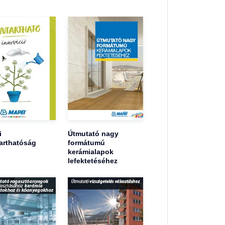
i
Útmutató nagy
arthatóság
formátumú
kerámialapok
lefektetéséhez