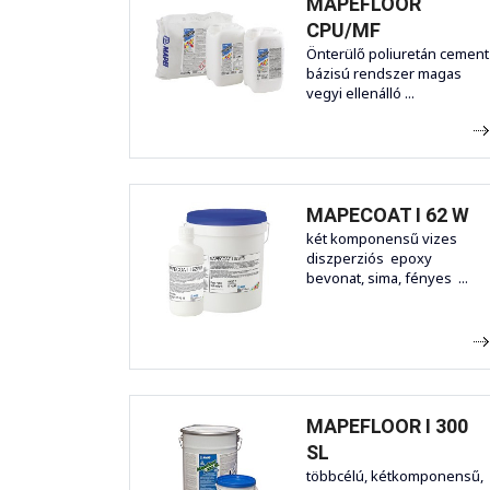
MAPEFLOOR
CPU/MF
Önterülő poliuretán cement
bázisú rendszer magas
vegyi ellenálló ...
MAPECOAT I 62 W
két komponensű vizes
diszperziós epoxy
bevonat, sima, fényes ...
MAPEFLOOR I 300
SL
többcélú, kétkomponensű,