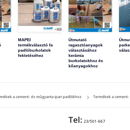
MAPEI
Útmutató
Útmu
ó
termékválasztó fa
ragasztóanyagok
parke
padlóburkolatok
választásához
válas
fektetéséhez
kerámia
burkolatokhoz és
kőanyagokhoz
mékek a cement- és műgyanta ipari padlókhoz
Termékek a cement- 
Tel:
23/501-667