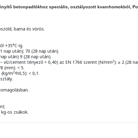
ményítő betonpadlókhoz speciális, osztályozott kvarchomokból, Po
oszöld, barna és vörös.
l +35°C-ig.
 (1 nap után); 70 (28 nap után).
1 nap után) 9 (28 nap után).
2
 – víz/cement tényező = 0,40) az EN 1766 szerint (N/mm
): ≥ 2 (28 n
8 (mm): < 5.
2
3 (kg/m
•h0,5): < 0,1.
sztály.
csomagolásban.
nt;
5 kg-os zsákok.