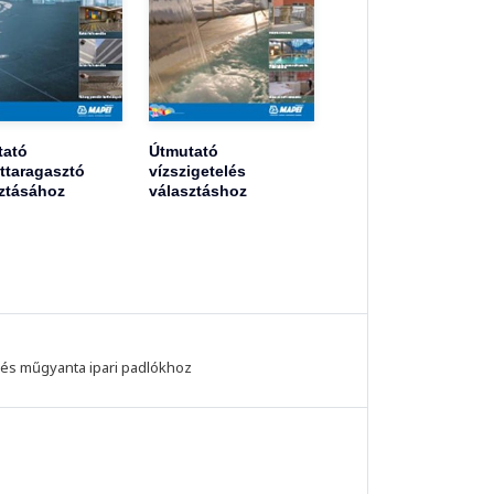
tató
Útmutató
ttaragasztó
vízszigetelés
ztásához
választáshoz
és műgyanta ipari padlókhoz