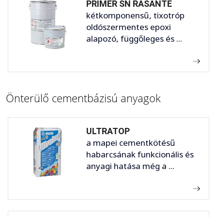
PRIMER SN RASANTE
kétkomponensű, tixotróp
oldószermentes epoxi
alapozó, függőleges és ...
Önterülő cementbázisú anyagok
ULTRATOP
a mapei cementkötésű
habarcsának funkcionális és
anyagi hatása még a ...