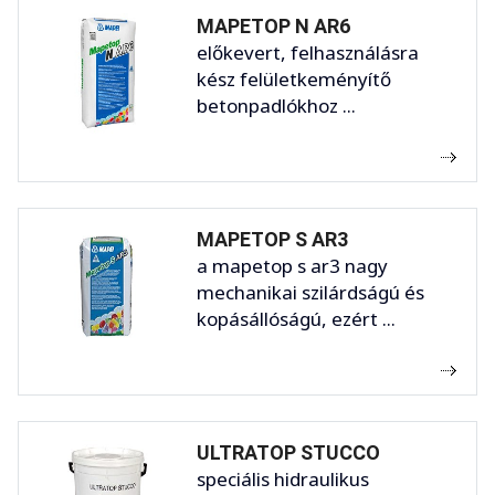
MAPETOP N AR6
előkevert, felhasználásra
kész felületkeményítő
betonpadlókhoz ...
MAPETOP S AR3
a mapetop s ar3 nagy
mechanikai szilárdságú és
kopásállóságú, ezért ...
ULTRATOP STUCCO
speciális hidraulikus