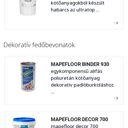
kötőanyagokból készült
habarcs az ultratop ...
Dekoratív fedőbevonatok
MAPEFLOOR BINDER 930
egykomponensű alifás
poliuretán kötőanyag
dekoratív padlóburkoláshoz.
...
MAPEFLOOR DECOR 700
mapefloor decor 700