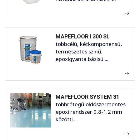
MAPEFLOOR I 300 SL
többcélú, kétkomponensű,
természetes színű,
epoxigyanta bázisú ...
MAPEFLOOR SYSTEM 31
többrétegű oldószermentes
epoxi rendszer 0,8-1,2 mm
közötti ...