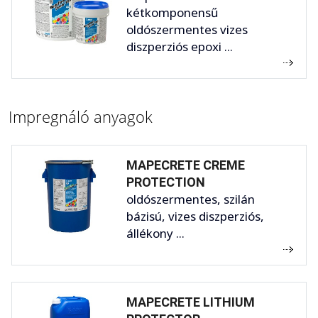
kétkomponensű
oldószermentes vizes
diszperziós epoxi ...
Impregnáló anyagok
MAPECRETE CREME
PROTECTION
oldószermentes, szilán
bázisú, vizes diszperziós,
állékony ...
MAPECRETE LITHIUM