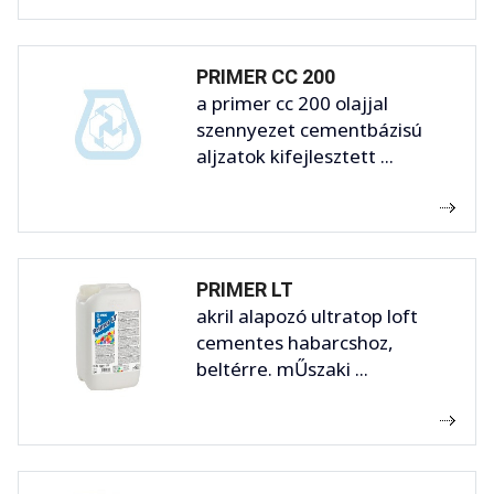
PRIMER CC 200
a primer cc 200 olajjal
szennyezet cementbázisú
aljzatok kifejlesztett ...
PRIMER LT
akril alapozó ultratop loft
cementes habarcshoz,
beltérre. mŰszaki ...