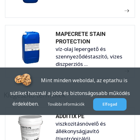
MAPECRETE STAIN
PROTECTION
víz-olaj lepergető és
szennyeződéstaszító, vizes
diszperziós ...
Mint minden weboldal, az eptar.hu is
sütiket használ a jobb és biztonságosabb működés
Kiegészítő termékek
érdekében.
További információk
Elfogad
ADDITIX PE
viszkozitásnövelő és
állékonyságjavító
(tixotrópizáló) ...