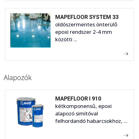
MAPEFLOOR SYSTEM 33
oldószermentes önterülő
epoxi rendszer 2-4 mm
közötti ...
Alapozók
MAPEFLOOR I 910
kétkomponensű, epoxi
alapozó simítóval
felhordandó habarcsokhoz, ...