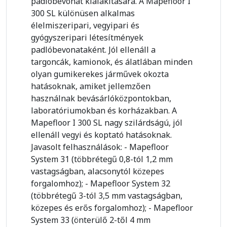
padlóbevonat kialakítására. A Mapefloor I
300 SL különüsen alkalmas
élelmiszeripari, vegyipari és
gyógyszeripari létesítmények
padlóbevonataként. Jól ellenáll a
targoncák, kamionok, és álatlában minden
olyan gumikerekes járművek okozta
hatásoknak, amiket jellemzően
használnak bevásárlóközpontokban,
laboratóriumokban és korházakban. A
Mapefloor I 300 SL nagy szilárdságú, jól
ellenáll vegyi és koptató hatásoknak.
Javasolt felhasználások: - Mapefloor
System 31 (többrétegű 0,8-tól 1,2 mm
vastagságban, alacsonytól közepes
forgalomhoz); - Mapefloor System 32
(többrétegű 3-tól 3,5 mm vastagságban,
közepes és erős forgalomhoz); - Mapefloor
System 33 (önterülő 2-től 4 mm