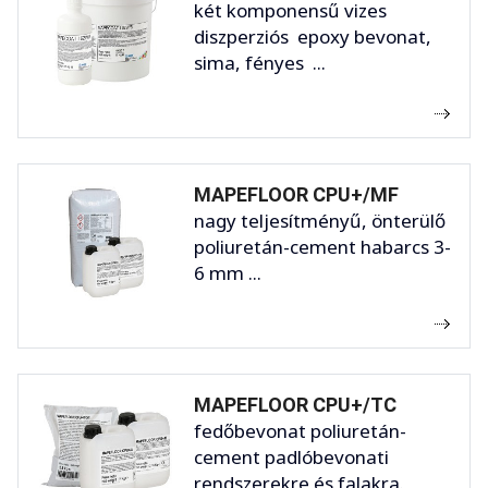
két komponensű vizes
diszperziós epoxy bevonat,
sima, fényes ...
MAPEFLOOR CPU+/MF
nagy teljesítményű, önterülő
poliuretán-cement habarcs 3-
6 mm ...
MAPEFLOOR CPU+/TC
fedőbevonat poliuretán-
cement padlóbevonati
rendszerekre és falakra.