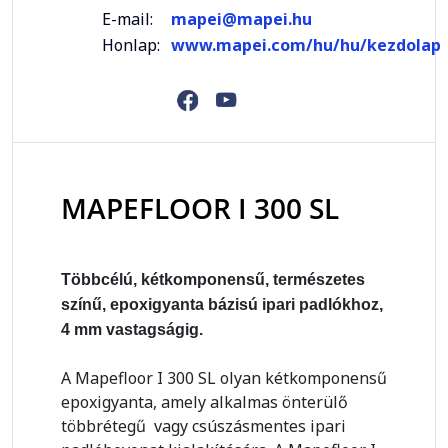
E-mail:
mapei@mapei.hu
Honlap:
www.mapei.com/hu/hu/kezdolap
MAPEFLOOR I 300 SL
Többcélú, kétkomponensű, természetes
színű, epoxigyanta bázisú ipari padlókhoz,
4 mm vastagságig.
A Mapefloor I 300 SL olyan kétkomponensű
epoxigyanta, amely alkalmas önterülő
többrétegű vagy csúszásmentes ipari