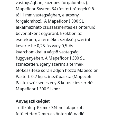
vastagságban, közepes forgalomhoz); -
Mapefloor System 34 (festett rétegek 0,6-
tól 1 mm vastagságban, alacsony
forgalomhoz). A Mapefloor I 300 SL
alkalmazható csúszásmentes és önterülő
bevonatként egyaránt. Ezekben az
esetekben, a terméket szükség szerint
keverje be 0,25-ös vagy 0,5-ös
kvarchomkkal a végső vastagság
függvényében. A Mapefloor I 300 SL
színezetlen. Igény szerint a termék
előkészítése során adjon hozzá Mapecolor
Paste-t. 0,7 kg színezőpaszta (Mapecolr
Paste) szükséges egy 8 kg-os kieszerelés
Mapefloor I 300 SL-hez.
Anyagszükséglet
- előzőleg Primer SN-nel alapozott
felületeten 2 mm-es önterülő padló