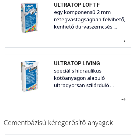
ULTRATOP LOFT F
egy komponensű 2 mm
rétegvastagságban felvihető,
kenhető durvaszemcsés ...
ULTRATOP LIVING
speciális hidraulikus
kötőanyagon alapuló
ultragyorsan szilárduló ...
Cementbázisú kéregerősítő anyagok