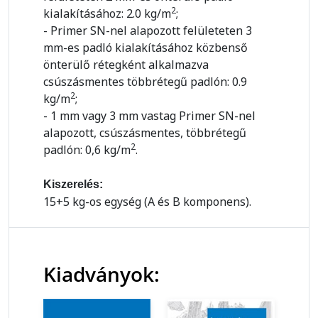
2
kialakításához: 2.0 kg/m
;
- Primer SN-nel alapozott felületeten 3
mm-es padló kialakításához közbenső
önterülő rétegként alkalmazva
csúszásmentes többrétegű padlón: 0.9
2
kg/m
;
- 1 mm vagy 3 mm vastag Primer SN-nel
alapozott, csúszásmentes, többrétegű
2
padlón: 0,6 kg/m
.
Kiszerelés:
15+5 kg-os egység (A és B komponens).
Kiadványok: