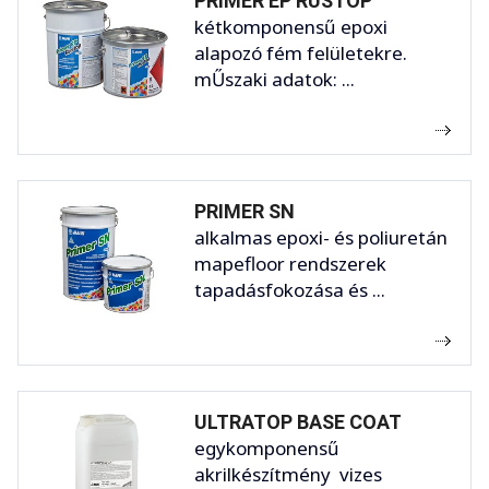
PRIMER EP RUSTOP
kétkomponensű epoxi
alapozó fém felületekre.
mŰszaki adatok: ...
PRIMER SN
alkalmas epoxi- és poliuretán
mapefloor rendszerek
tapadásfokozása és ...
ULTRATOP BASE COAT
egykomponensű
akrilkészítmény vizes