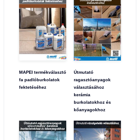
MAPEI termékválasztó
Útmutató
fa padlóburkolatok
ragasztóanyagok
fektetéséhez
választásához
kerámia
burkolatokhoz és
kőanyagokhoz