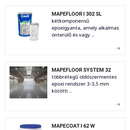
MAPEFLOOR I 302 SL
kétkomponensű
epoxigyanta, amely alkalmas
önterülő és vagy ...
MAPEFLOOR SYSTEM 32
többrétegű oldószermentes
epoxi rendszer 3-3,5 mm
közötti ...
MAPECOAT I 62 W