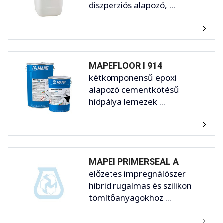
diszperziós alapozó, ...
MAPEFLOOR I 914
kétkomponensű epoxi
alapozó cementkötésű
hídpálya lemezek ...
MAPEI PRIMERSEAL A
előzetes impregnálószer
hibrid rugalmas és szilikon
tömítőanyagokhoz ...