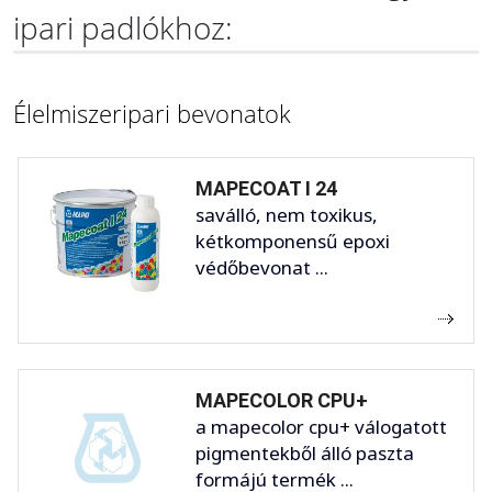
ipari padlókhoz:
Élelmiszeripari bevonatok
MAPECOAT I 24
saválló, nem toxikus,
kétkomponensű epoxi
védőbevonat ...
MAPECOLOR CPU+
a mapecolor cpu+ válogatott
pigmentekből álló paszta
formájú termék ...