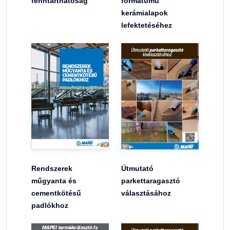
fenntarthatóság
formátumú
kerámialapok
lefektetéséhez
Rendszerek
Útmutató
műgyanta és
parkettaragasztó
cementkötésű
választásához
padlókhoz