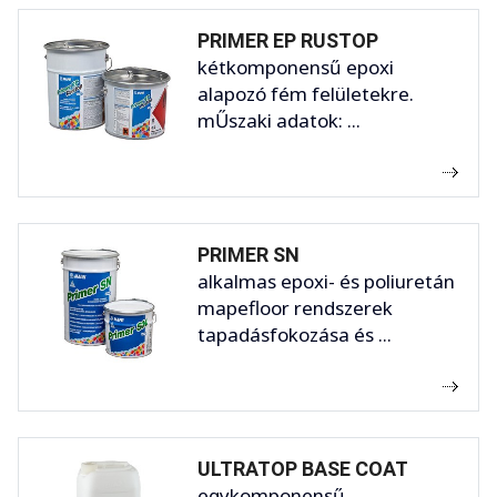
PRIMER EP RUSTOP
kétkomponensű epoxi
alapozó fém felületekre.
mŰszaki adatok: ...
PRIMER SN
alkalmas epoxi- és poliuretán
mapefloor rendszerek
tapadásfokozása és ...
ULTRATOP BASE COAT
egykomponensű