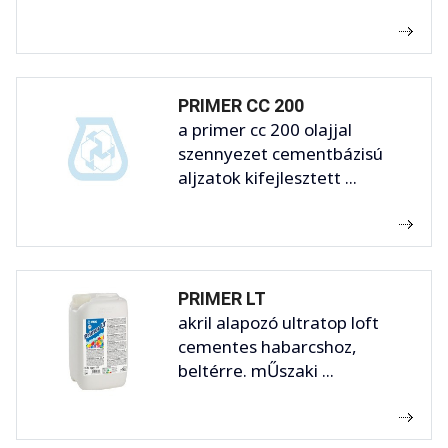
PRIMER CC 200
a primer cc 200 olajjal
szennyezet cementbázisú
aljzatok kifejlesztett ...
PRIMER LT
akril alapozó ultratop loft
cementes habarcshoz,
beltérre. mŰszaki ...