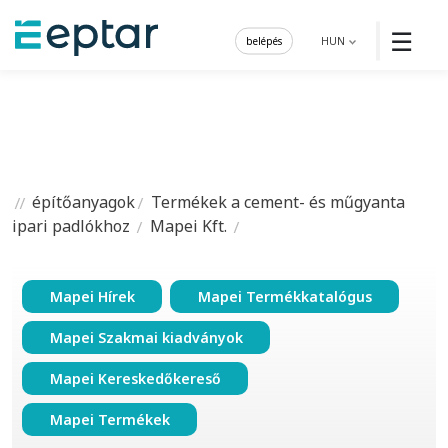
☰
belépés
HUN
építőanyagok
Termékek a cement- és műgyanta
ipari padlókhoz
Mapei Kft.
Mapei Hírek
Mapei Termékkatalógus
Mapei Szakmai kiadványok
Mapei Kereskedőkereső
Mapei Termékek