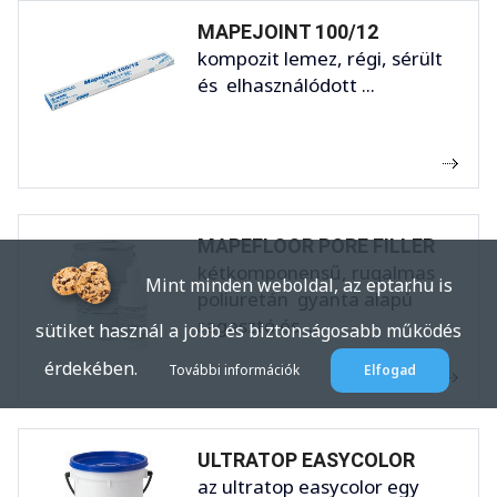
MAPEJOINT 100/12
kompozit lemez, régi, sérült
és elhasználódott ...
MAPEFLOOR PORE FILLER
kétkomponensű, rugalmas
Mint minden weboldal, az eptar.hu is
poliuretán gyanta alapú
ragasztó és ...
sütiket használ a jobb és biztonságosabb működés
érdekében.
További információk
Elfogad
ULTRATOP EASYCOLOR
az ultratop easycolor egy