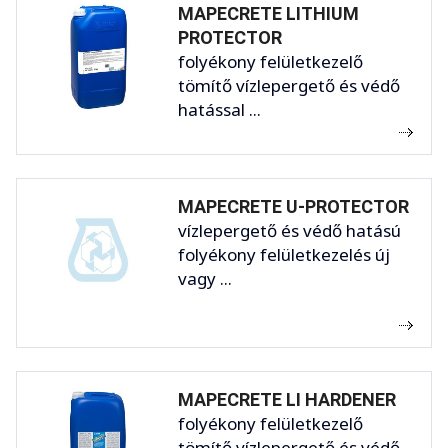
MAPECRETE LITHIUM
PROTECTOR
folyékony felületkezelő
tömítő vízlepergető és védő
hatással ...
MAPECRETE U-PROTECTOR
vízlepergető és védő hatású
folyékony felületkezelés új
vagy ...
MAPECRETE LI HARDENER
folyékony felületkezelő
tömítő vízlepergető és védő