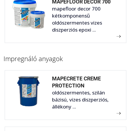
MAPEFLOOR DECOR 700
mapefloor decor 700
kétkomponensű
oldószermentes vizes
diszperziós epoxi ...
Impregnáló anyagok
MAPECRETE CREME
PROTECTION
oldószermentes, szilán
bázisú, vizes diszperziós,
állékony ...