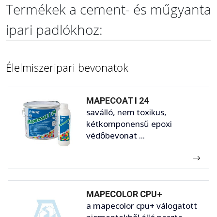
Termékek a cement- és műgyanta
ipari padlókhoz:
Élelmiszeripari bevonatok
MAPECOAT I 24
saválló, nem toxikus,
kétkomponensű epoxi
védőbevonat ...
MAPECOLOR CPU+
a mapecolor cpu+ válogatott