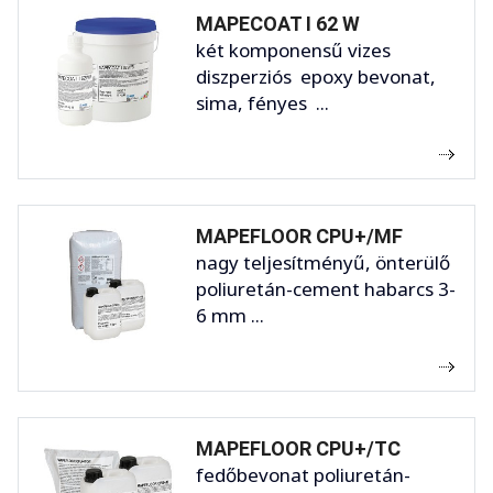
MAPECOAT I 62 W
két komponensű vizes
diszperziós epoxy bevonat,
sima, fényes ...
MAPEFLOOR CPU+/MF
nagy teljesítményű, önterülő
poliuretán-cement habarcs 3-
6 mm ...
MAPEFLOOR CPU+/TC
fedőbevonat poliuretán-