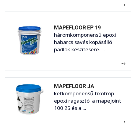
MAPEFLOOR EP 19
háromkomponensű epoxi
habarcs savés kopásálló
padlók készítésére. ...
MAPEFLOOR JA
kétkomponensű tixotróp
epoxi ragasztó a mapejoint
100 25 és a ...