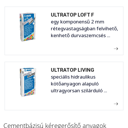
ULTRATOP LOFT F
egy komponensű 2 mm
rétegvastagságban felvihető,
kenhető durvaszemcsés ...
ULTRATOP LIVING
speciális hidraulikus
kötőanyagon alapuló
ultragyorsan szilárduló ...
Cementbázisú kéregerősítő anyagok