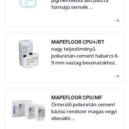
pigmentekből álló paszta
formájú termék ...
MAPEFLOOR CPU+/RT
nagy teljesítményű
poliuretán-cement habarcs 6-
9 mm vastag bevonatokhoz.
MAPEFLOOR CPU/MF
Önterülő poliuretán cement
bázisú rendszer magas vegyi
ellenálló ...