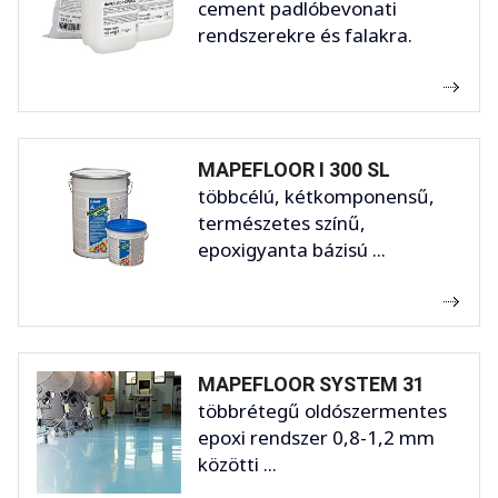
cement padlóbevonati
rendszerekre és falakra.
MAPEFLOOR I 300 SL
többcélú, kétkomponensű,
természetes színű,
epoxigyanta bázisú ...
MAPEFLOOR SYSTEM 31
többrétegű oldószermentes
epoxi rendszer 0,8-1,2 mm
közötti ...