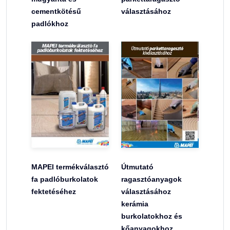
cementkötésű
választásához
padlókhoz
MAPEI termékválasztó
Útmutató
fa padlóburkolatok
ragasztóanyagok
fektetéséhez
választásához
kerámia
burkolatokhoz és
kőanyagokhoz