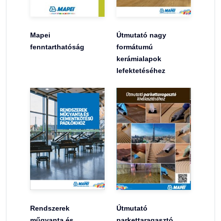
Mapei
Útmutató nagy
fenntarthatóság
formátumú
kerámialapok
lefektetéséhez
Rendszerek
Útmutató
műgyanta és
parkettaragasztó