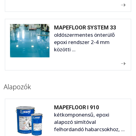
MAPEFLOOR SYSTEM 33
oldószermentes önterülő
epoxi rendszer 2-4 mm
közötti ...
Alapozók
MAPEFLOOR I 910
kétkomponensű, epoxi
alapozó simítóval
felhordandó habarcsokhoz, ...