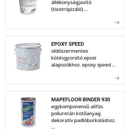
állékonyságjavító
(tixotrópizáló) ...
EPOXY SPEED
oldószermentes
kötésgyorsító epoxi
alapozókhoz. epoxy speed ...
MAPEFLOOR BINDER 930
egykomponensű alifás
poliuretán kötőanyag
dekoratív padlóburkoláshoz.
...