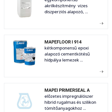
akrilkészítmény vizes
diszperziós alapozó, ...
MAPEFLOOR I 914
kétkomponensű epoxi
alapozó cementkötésű
hídpálya lemezek ...
MAPEI PRIMERSEAL A
előzetes impregnálószer
hibrid rugalmas és szilikon
tömítőanyagokhoz ...