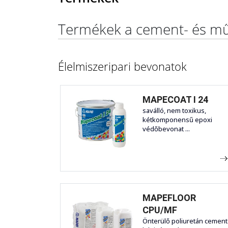
Termékek a cement- és mű
Élelmiszeripari bevonatok
MAPECOAT I 24
saválló, nem toxikus,
kétkomponensű epoxi
védőbevonat ...
MAPEFLOOR
CPU/MF
Önterülő poliuretán cement