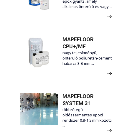
epoxigyanta, amely
alkalmas önterülő és vagy ...
MAPEFLOOR
CPU+/MF
nagy teljesítményű,
önterülő poliuretán-cement
habarcs 3-6 mm ...
MAPEFLOOR
SYSTEM 31
többrétegű
oldószermentes epoxi
rendszer 0,8-1,2 mm közötti
...