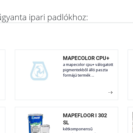
gyanta ipari padlókhoz:
MAPECOLOR CPU+
a mapecolor cpu+ válogatott
pigmentekből álló paszta
formájú termék ...
MAPEFLOOR I 302
SL
kétkomponensű