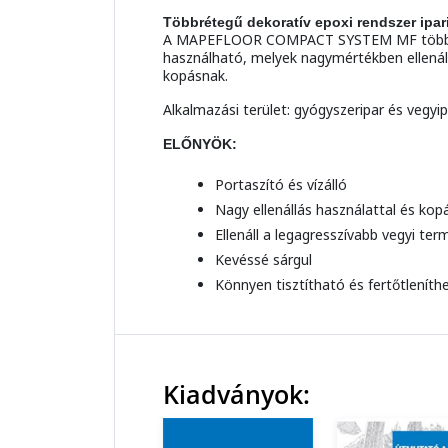
Többrétegű dekoratív epoxi rendszer ipar
A MAPEFLOOR COMPACT SYSTEM MF többrétegű
használható, melyek nagymértékben ellenál
kopásnak.
Alkalmazási terület: gyógyszeripar és vegyi
ELŐNYÖK:
Portaszító és vízálló
Nagy ellenállás használattal és ko
Ellenáll a legagresszívabb vegyi te
Kevéssé sárgul
Könnyen tisztítható és fertőtleníth
Kiadványok: