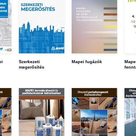
ei
Szerkezeti
Mapei fugázók
Mape
megerősítés
fennt