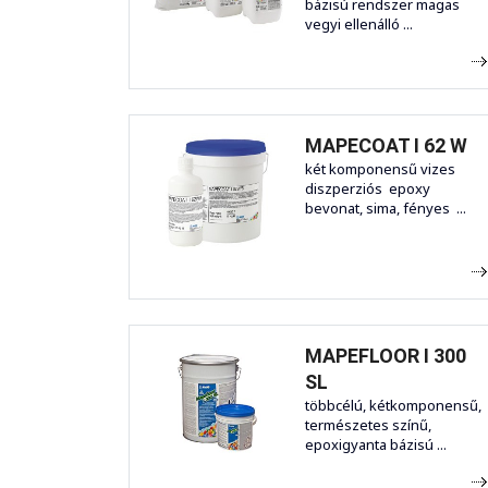
bázisú rendszer magas
vegyi ellenálló ...
MAPECOAT I 62 W
két komponensű vizes
diszperziós epoxy
bevonat, sima, fényes ...
MAPEFLOOR I 300
SL
többcélú, kétkomponensű,
természetes színű,
epoxigyanta bázisú ...