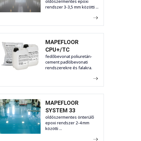
oldószermentes epoxi
rendszer 3-3,5 mm közötti ...
MAPEFLOOR
CPU+/TC
fedőbevonat poliuretán-
cement padlóbevonati
rendszerekre és falakra.
MAPEFLOOR
SYSTEM 33
oldószermentes önterülő
epoxi rendszer 2-4 mm
közötti ...