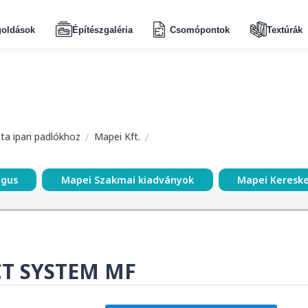
oldások
Építészgaléria
Csomópontok
Textúrák
a ipari padlókhoz
Mapei Kft.
ógus
Mapei Szakmai kiadványok
Mapei Keresk
T SYSTEM MF