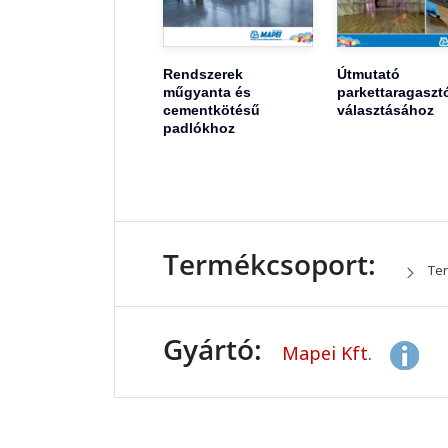
Rendszerek
Útmutató
műgyanta és
parkettaragaszt
cementkötésű
választásához
padlókhoz
Termékcsoport:
Ter
Gyártó:
Mapei Kft.