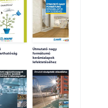
i
Útmutató nagy
arthatóság
formátumú
kerámialapok
lefektetéséhez