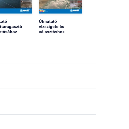
tató
Útmutató
ttaragasztó
vízszigetelés
ztásához
választáshoz