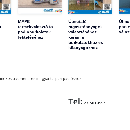
MAPEI
Útmutató
Útmu
ó
termékválasztó fa
ragasztóanyagok
parke
padlóburkolatok
választásához
válas
fektetéséhez
kerámia
burkolatokhoz és
kőanyagokhoz
mékek a cement- és műgyanta ipari padlókhoz
Tel:
23/501-667