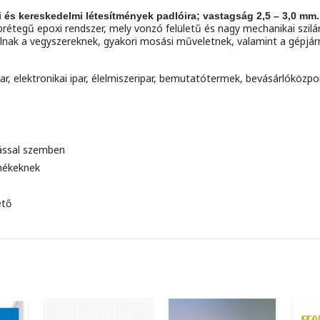
i és kereskedelmi létesítmények padlóira; vastagság 2,5 – 3,0 mm.
 epoxi rendszer, mely vonzó felületű és nagy mechanikai szilárd
lnak a vegyszereknek, gyakori mosási műveletnek, valamint a gépj
par, elektronikai ipar, élelmiszeripar, bemutatótermek, bevásárlóközp
pással szemben
rmékeknek
ető