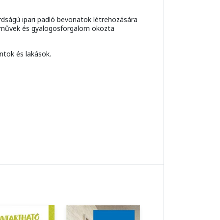
ságú ipari padló bevonatok létrehozására
árművek és gyalogosforgalom okozta
ontok és lakások.