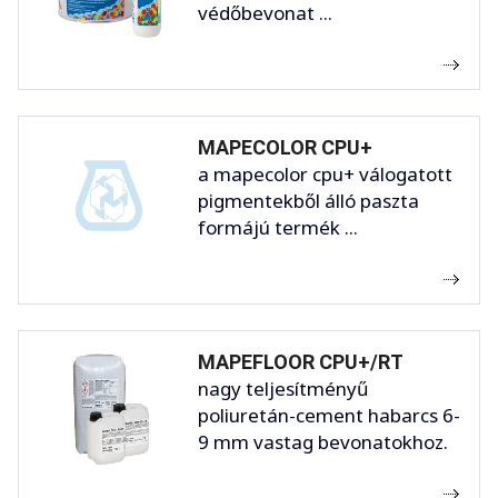
védőbevonat ...
MAPECOLOR CPU+
a mapecolor cpu+ válogatott
pigmentekből álló paszta
formájú termék ...
MAPEFLOOR CPU+/RT
nagy teljesítményű
poliuretán-cement habarcs 6-
9 mm vastag bevonatokhoz.