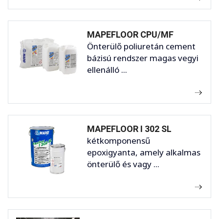
MAPEFLOOR CPU/MF
Önterülő poliuretán cement
bázisú rendszer magas vegyi
ellenálló ...
MAPEFLOOR I 302 SL
kétkomponensű
epoxigyanta, amely alkalmas
önterülő és vagy ...