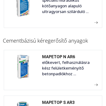
speciális hidraulikus
kötőanyagon alapuló
ultragyorsan szilárduló ...
Cementbázisú kéregerősítő anyagok
MAPETOP N AR6
előkevert, felhasználásra
kész felületkeményítő
betonpadlókhoz ...
MAPETOP S AR3