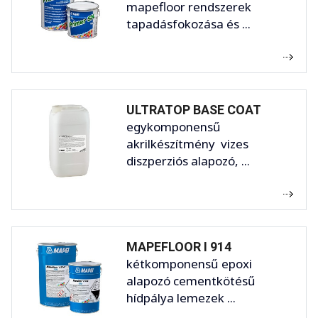
mapefloor rendszerek
tapadásfokozása és ...
ULTRATOP BASE COAT
egykomponensű
akrilkészítmény vizes
diszperziós alapozó, ...
MAPEFLOOR I 914
kétkomponensű epoxi
alapozó cementkötésű
hídpálya lemezek ...