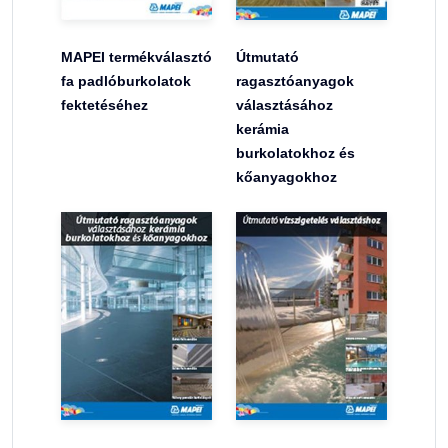
MAPEI termékválasztó
Útmutató
fa padlóburkolatok
ragasztóanyagok
fektetéséhez
választásához
kerámia
burkolatokhoz és
kőanyagokhoz