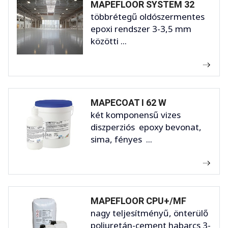
MAPEFLOOR SYSTEM 32
többrétegű oldószermentes
epoxi rendszer 3-3,5 mm
közötti ...
MAPECOAT I 62 W
két komponensű vizes
diszperziós epoxy bevonat,
sima, fényes ...
MAPEFLOOR CPU+/MF
nagy teljesítményű, önterülő
poliuretán-cement habarcs 3-