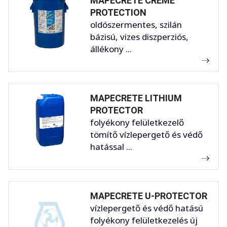
MAPECRETE CREME
PROTECTION
oldószermentes, szilán
bázisú, vizes diszperziós,
állékony ...
MAPECRETE LITHIUM
PROTECTOR
folyékony felületkezelő
tömítő vízlepergető és védő
hatással ...
MAPECRETE U-PROTECTOR
vízlepergető és védő hatású
folyékony felületkezelés új