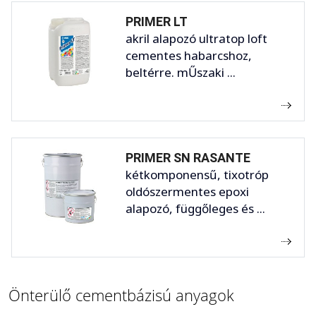
PRIMER LT
akril alapozó ultratop loft
cementes habarcshoz,
beltérre. mŰszaki ...
PRIMER SN RASANTE
kétkomponensű, tixotróp
oldószermentes epoxi
alapozó, függőleges és ...
Önterülő cementbázisú anyagok