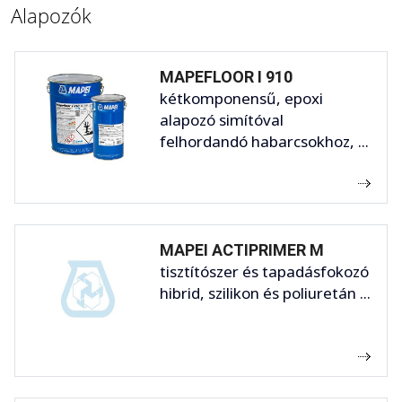
Alapozók
MAPEFLOOR I 910
kétkomponensű, epoxi
alapozó simítóval
felhordandó habarcsokhoz, ...
MAPEI ACTIPRIMER M
tisztítószer és tapadásfokozó
hibrid, szilikon és poliuretán ...