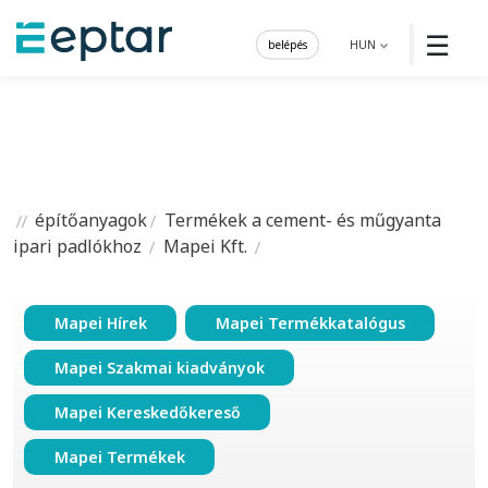
☰
belépés
HUN
építőanyagok
Termékek a cement- és műgyanta
ipari padlókhoz
Mapei Kft.
Mapei Hírek
Mapei Termékkatalógus
Mapei Szakmai kiadványok
Mapei Kereskedőkereső
Mapei Termékek