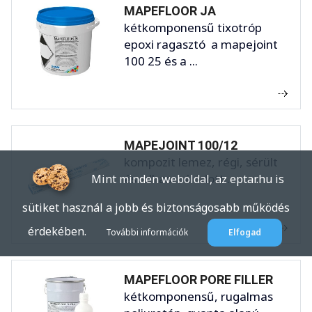
MAPEFLOOR JA
kétkomponensű tixotróp
epoxi ragasztó a mapejoint
100 25 és a ...
MAPEJOINT 100/12
kompozit lemez, régi, sérült
és elhasználódott ...
Mint minden weboldal, az eptar.hu is
sütiket használ a jobb és biztonságosabb működés
érdekében.
További információk
Elfogad
MAPEFLOOR PORE FILLER
kétkomponensű, rugalmas