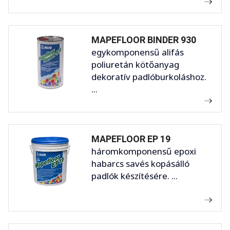
MAPEFLOOR BINDER 930
egykomponensű alifás
poliuretán kötőanyag
dekoratív padlóburkoláshoz.
...
MAPEFLOOR EP 19
háromkomponensű epoxi
habarcs savés kopásálló
padlók készítésére. ...