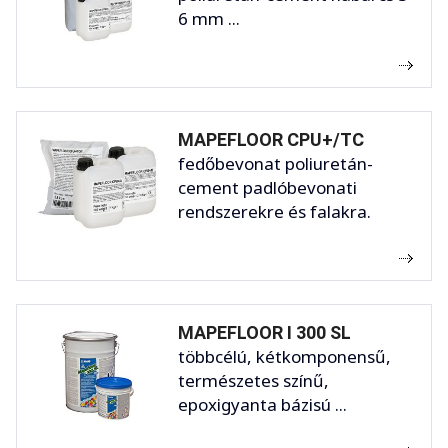
6 mm ...
MAPEFLOOR CPU+/TC
fedőbevonat poliuretán-
cement padlóbevonati
rendszerekre és falakra.
MAPEFLOOR I 300 SL
többcélú, kétkomponensű,
természetes színű,
epoxigyanta bázisú ...