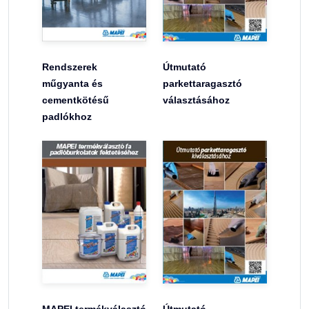
Rendszerek
Útmutató
műgyanta és
parkettaragasztó
cementkötésű
választásához
padlókhoz