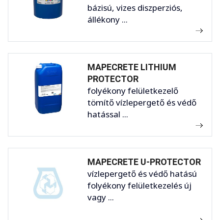
bázisú, vizes diszperziós,
állékony ...
MAPECRETE LITHIUM
PROTECTOR
folyékony felületkezelő
tömítő vízlepergető és védő
hatással ...
MAPECRETE U-PROTECTOR
vízlepergető és védő hatású
folyékony felületkezelés új
vagy ...