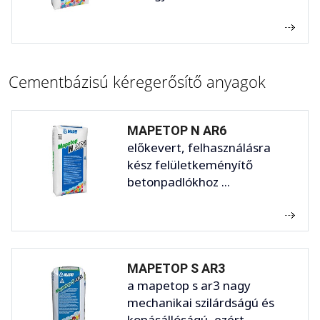
Cementbázisú kéregerősítő anyagok
MAPETOP N AR6
előkevert, felhasználásra
kész felületkeményítő
betonpadlókhoz ...
MAPETOP S AR3
a mapetop s ar3 nagy
mechanikai szilárdságú és
kopásállóságú, ezért ...