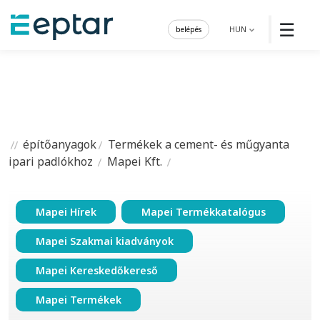
☰
belépés
HUN
építőanyagok
Termékek a cement- és műgyanta
ipari padlókhoz
Mapei Kft.
Mapei Hírek
Mapei Termékkatalógus
Mapei Szakmai kiadványok
Mapei Kereskedőkereső
Mapei Termékek