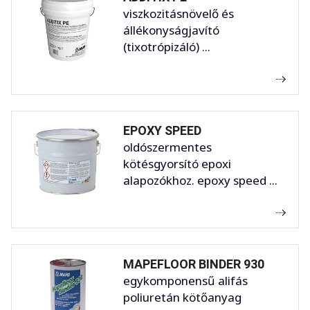
viszkozitásnövelő és
állékonyságjavító
(tixotrópizáló) ...
EPOXY SPEED
oldószermentes
kötésgyorsító epoxi
alapozókhoz. epoxy speed ...
MAPEFLOOR BINDER 930
egykomponensű alifás
poliuretán kötőanyag