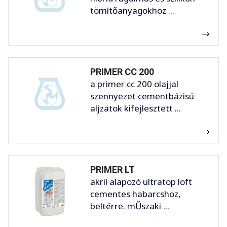
tömítőanyagokhoz ...
PRIMER CC 200
a primer cc 200 olajjal
szennyezet cementbázisú
aljzatok kifejlesztett ...
PRIMER LT
akril alapozó ultratop loft
cementes habarcshoz,
beltérre. mŰszaki ...