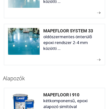
közötti ...
MAPEFLOOR SYSTEM 33
oldószermentes önterülő
epoxi rendszer 2-4 mm
közötti ...
Alapozók
MAPEFLOOR I 910
kétkomponensű, epoxi
alapozó simítóval