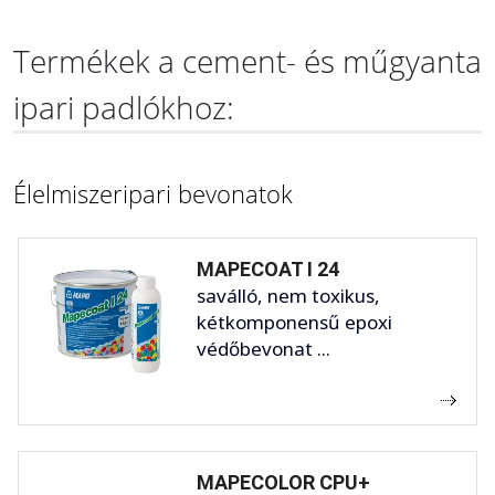
Termékek a cement- és műgyanta
ipari padlókhoz:
Élelmiszeripari bevonatok
MAPECOAT I 24
saválló, nem toxikus,
kétkomponensű epoxi
védőbevonat ...
MAPECOLOR CPU+