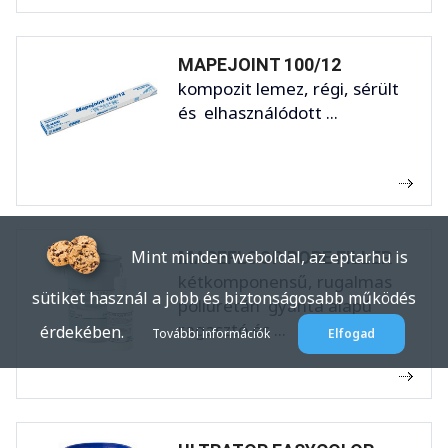
MAPEJOINT 100/12
kompozit lemez, régi, sérült
és elhasználódott ...
Mint minden weboldal, az eptar.hu is
MAPEFLOOR PORE FILLER
kétkomponensű, rugalmas
sütiket használ a jobb és biztonságosabb működés
poliuretán gyanta alapú
ragasztó és ...
érdekében.
További információk
Elfogad