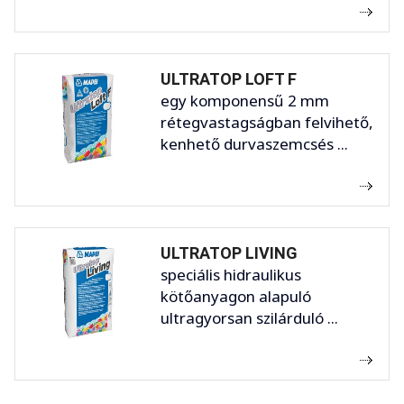
ULTRATOP LOFT F
egy komponensű 2 mm
rétegvastagságban felvihető,
kenhető durvaszemcsés ...
ULTRATOP LIVING
speciális hidraulikus
kötőanyagon alapuló
ultragyorsan szilárduló ...