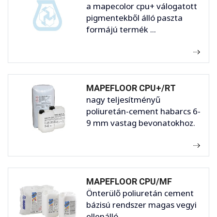
a mapecolor cpu+ válogatott
pigmentekből álló paszta
formájú termék ...
MAPEFLOOR CPU+/RT
nagy teljesítményű
poliuretán-cement habarcs 6-
9 mm vastag bevonatokhoz.
MAPEFLOOR CPU/MF
Önterülő poliuretán cement
bázisú rendszer magas vegyi
ellenálló ...