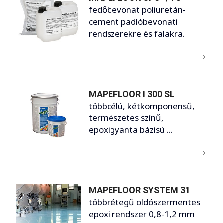
fedőbevonat poliuretán-
cement padlóbevonati
rendszerekre és falakra.
MAPEFLOOR I 300 SL
többcélú, kétkomponensű,
természetes színű,
epoxigyanta bázisú ...
MAPEFLOOR SYSTEM 31
többrétegű oldószermentes
epoxi rendszer 0,8-1,2 mm