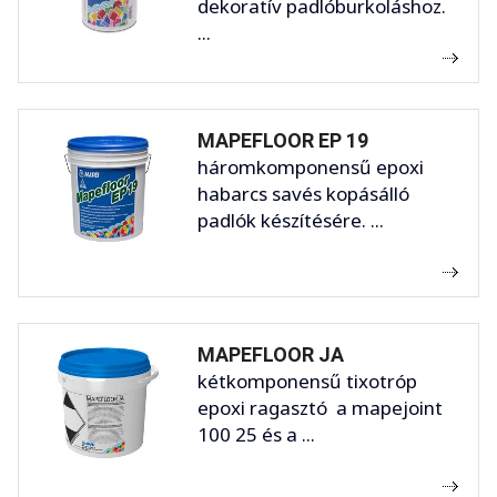
dekoratív padlóburkoláshoz.
...
MAPEFLOOR EP 19
háromkomponensű epoxi
habarcs savés kopásálló
padlók készítésére. ...
MAPEFLOOR JA
kétkomponensű tixotróp
epoxi ragasztó a mapejoint
100 25 és a ...