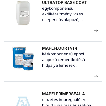
ULTRATOP BASE COAT
egykomponensű
akrilkészítmény vizes
diszperziós alapozó, ...
MAPEFLOOR I 914
kétkomponensű epoxi
alapozó cementkötésű
hídpálya lemezek ...
MAPEI PRIMERSEAL A
előzetes impregnálószer
hibrid rugalmas és szilikon