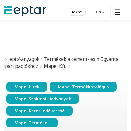
☰
belépés
HUN
építőanyagok
Termékek a cement- és műgyanta
ipari padlókhoz
Mapei Kft.
Mapei Hírek
Mapei Termékkatalógus
Mapei Szakmai kiadványok
Mapei Kereskedőkereső
Mapei Termékek