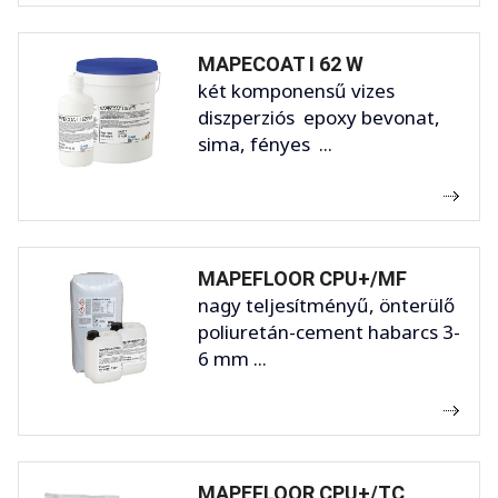
MAPECOAT I 62 W
két komponensű vizes
diszperziós epoxy bevonat,
sima, fényes ...
MAPEFLOOR CPU+/MF
nagy teljesítményű, önterülő
poliuretán-cement habarcs 3-
6 mm ...
MAPEFLOOR CPU+/TC