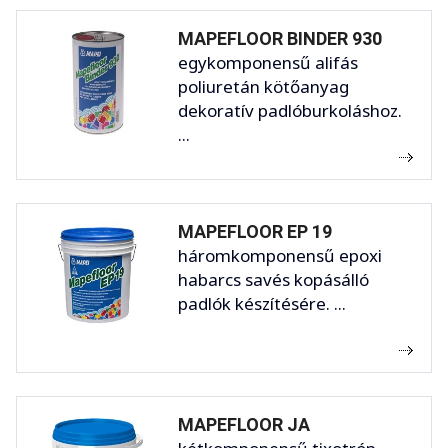
MAPEFLOOR BINDER 930
egykomponensű alifás
poliuretán kötőanyag
dekoratív padlóburkoláshoz.
...
MAPEFLOOR EP 19
háromkomponensű epoxi
habarcs savés kopásálló
padlók készítésére. ...
MAPEFLOOR JA