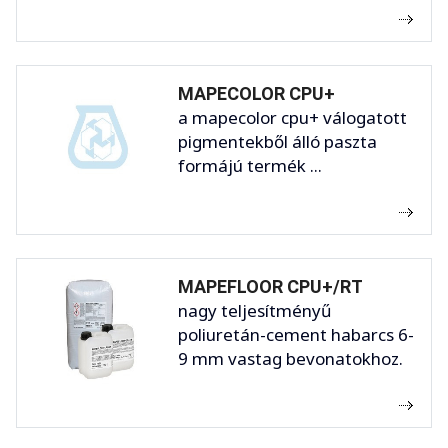
MAPECOLOR CPU+
a mapecolor cpu+ válogatott
pigmentekből álló paszta
formájú termék ...
MAPEFLOOR CPU+/RT
nagy teljesítményű
poliuretán-cement habarcs 6-
9 mm vastag bevonatokhoz.