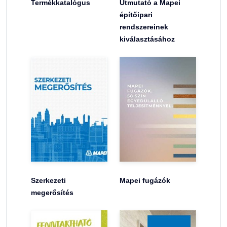
Termékkatalógus
Útmutató a Mapei
építőipari
rendszereinek
kiválasztásához
Szerkezeti
Mapei fugázók
megerősítés