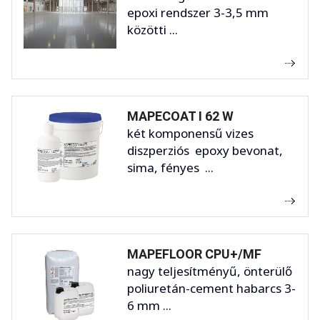
epoxi rendszer 3-3,5 mm
közötti ...
MAPECOAT I 62 W
két komponensű vizes
diszperziós epoxy bevonat,
sima, fényes ...
MAPEFLOOR CPU+/MF
nagy teljesítményű, önterülő
poliuretán-cement habarcs 3-
6 mm ...