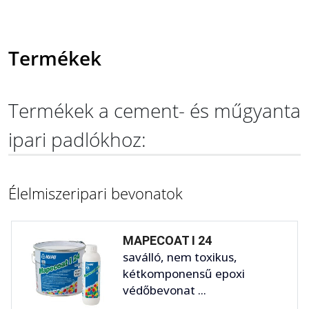
Termékek
Termékek a cement- és műgyanta
ipari padlókhoz:
Élelmiszeripari bevonatok
MAPECOAT I 24
saválló, nem toxikus,
kétkomponensű epoxi
védőbevonat ...