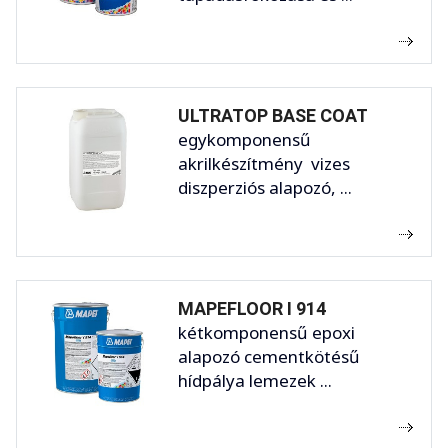
ULTRATOP BASE COAT
egykomponensű
akrilkészítmény vizes
diszperziós alapozó, ...
MAPEFLOOR I 914
kétkomponensű epoxi
alapozó cementkötésű
hídpálya lemezek ...