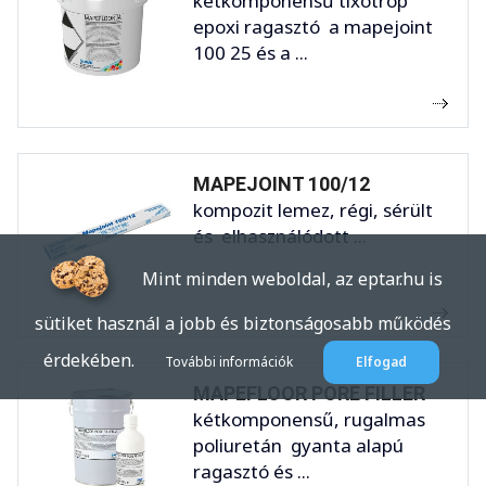
kétkomponensű tixotróp
epoxi ragasztó a mapejoint
100 25 és a ...
MAPEJOINT 100/12
kompozit lemez, régi, sérült
és elhasználódott ...
Mint minden weboldal, az eptar.hu is
sütiket használ a jobb és biztonságosabb működés
érdekében.
További információk
Elfogad
MAPEFLOOR PORE FILLER
kétkomponensű, rugalmas
poliuretán gyanta alapú
ragasztó és ...