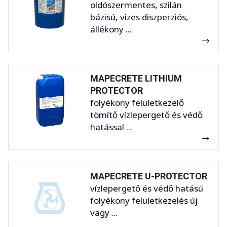
oldószermentes, szilán
bázisú, vizes diszperziós,
állékony ...
MAPECRETE LITHIUM
PROTECTOR
folyékony felületkezelő
tömítő vízlepergető és védő
hatással ...
MAPECRETE U-PROTECTOR
vízlepergető és védő hatású
folyékony felületkezelés új
vagy ...