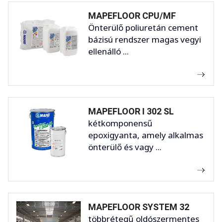
MAPEFLOOR CPU/MF
Önterülő poliuretán cement
bázisú rendszer magas vegyi
ellenálló ...
MAPEFLOOR I 302 SL
kétkomponensű
epoxigyanta, amely alkalmas
önterülő és vagy ...
MAPEFLOOR SYSTEM 32
többrétegű oldószermentes