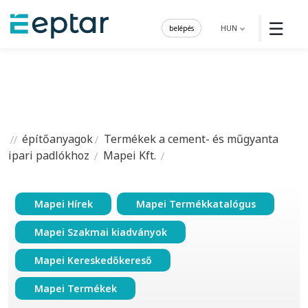
☰
belépés
HUN
építőanyagok
Termékek a cement- és műgyanta
ipari padlókhoz
Mapei Kft.
Mapei Hírek
Mapei Termékkatalógus
Mapei Szakmai kiadványok
Mapei Kereskedőkereső
Mapei Termékek