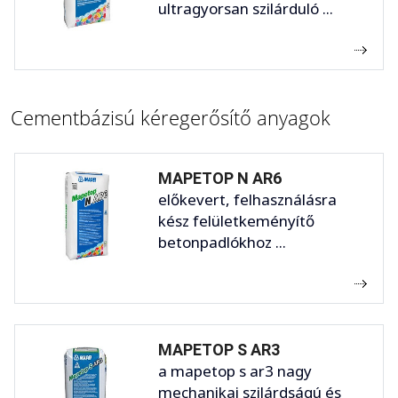
ultragyorsan szilárduló ...
Cementbázisú kéregerősítő anyagok
MAPETOP N AR6
előkevert, felhasználásra
kész felületkeményítő
betonpadlókhoz ...
MAPETOP S AR3
a mapetop s ar3 nagy
mechanikai szilárdságú és