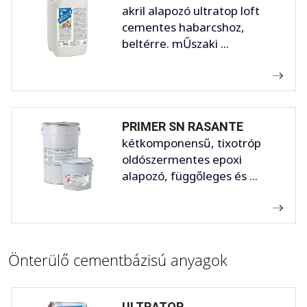
akril alapozó ultratop loft
cementes habarcshoz,
beltérre. mŰszaki ...
PRIMER SN RASANTE
kétkomponensű, tixotróp
oldószermentes epoxi
alapozó, függőleges és ...
Önterülő cementbázisú anyagok
ULTRATOP