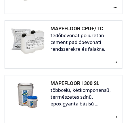
MAPEFLOOR CPU+/TC
fedőbevonat poliuretán-
cement padlóbevonati
rendszerekre és falakra.
MAPEFLOOR I 300 SL
többcélú, kétkomponensű,
természetes színű,
epoxigyanta bázisú ...