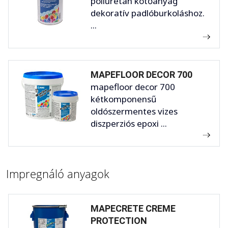
poliuretán kötőanyag
dekoratív padlóburkoláshoz.
...
MAPEFLOOR DECOR 700
mapefloor decor 700
kétkomponensű
oldószermentes vizes
diszperziós epoxi ...
Impregnáló anyagok
MAPECRETE CREME
PROTECTION