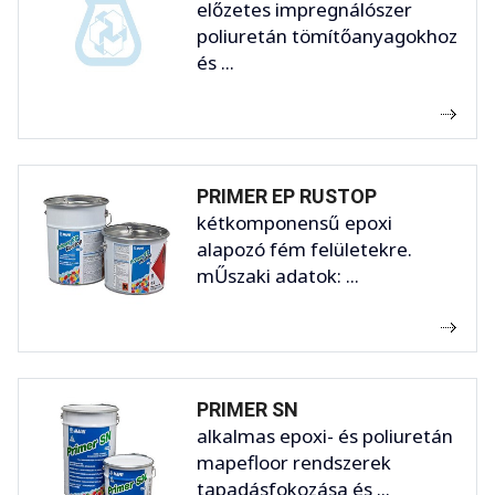
előzetes impregnálószer
poliuretán tömítőanyagokhoz
és ...
PRIMER EP RUSTOP
kétkomponensű epoxi
alapozó fém felületekre.
mŰszaki adatok: ...
PRIMER SN
alkalmas epoxi- és poliuretán
mapefloor rendszerek
tapadásfokozása és ...