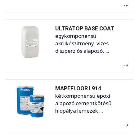
ULTRATOP BASE COAT
egykomponensű
akrilkészítmény vizes
diszperziós alapozó, ...
MAPEFLOOR I 914
kétkomponensű epoxi
alapozó cementkötésű
hídpálya lemezek ...