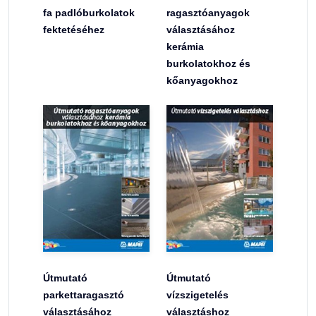
fa padlóburkolatok
ragasztóanyagok
fektetéséhez
választásához
kerámia
burkolatokhoz és
kőanyagokhoz
Útmutató
Útmutató
parkettaragasztó
vízszigetelés
választásához
választáshoz