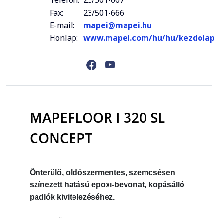
Telefon:
23/501-667
Fax:
23/501-666
E-mail:
mapei@mapei.hu
Honlap:
www.mapei.com/hu/hu/kezdolap
MAPEFLOOR I 320 SL
CONCEPT
Önterülő, oldószermentes, szemcsésen
színezett hatású epoxi-bevonat, kopásálló
padlók kivitelezéséhez.