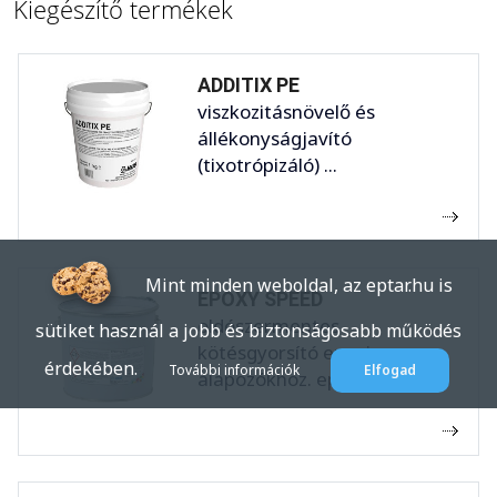
Kiegészítő termékek
ADDITIX PE
viszkozitásnövelő és
állékonyságjavító
(tixotrópizáló) ...
Mint minden weboldal, az eptar.hu is
EPOXY SPEED
oldószermentes
sütiket használ a jobb és biztonságosabb működés
kötésgyorsító epoxi
érdekében.
További információk
Elfogad
alapozókhoz. epoxy speed ...