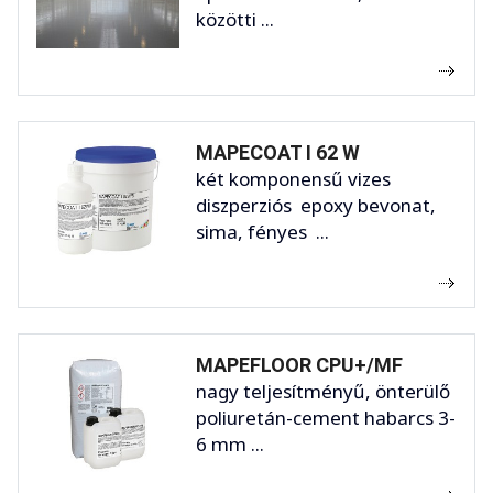
közötti ...
MAPECOAT I 62 W
két komponensű vizes
diszperziós epoxy bevonat,
sima, fényes ...
MAPEFLOOR CPU+/MF
nagy teljesítményű, önterülő
poliuretán-cement habarcs 3-
6 mm ...