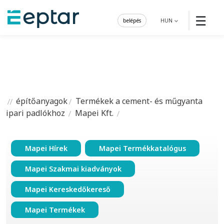
☰
belépés
HUN
építőanyagok
Termékek a cement- és műgyanta
ipari padlókhoz
Mapei Kft.
Mapei Hírek
Mapei Termékkatalógus
Mapei Szakmai kiadványok
Mapei Kereskedőkereső
Mapei Termékek