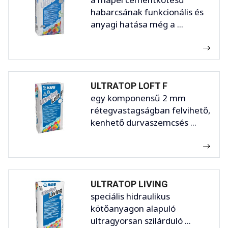
habarcsának funkcionális és
anyagi hatása még a ...
ULTRATOP LOFT F
egy komponensű 2 mm
rétegvastagságban felvihető,
kenhető durvaszemcsés ...
ULTRATOP LIVING
speciális hidraulikus
kötőanyagon alapuló
ultragyorsan szilárduló ...