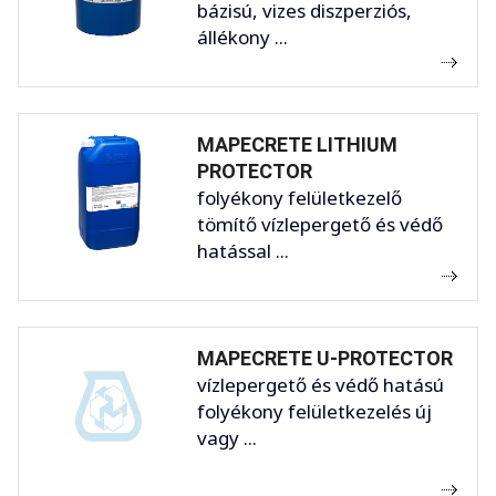
bázisú, vizes diszperziós,
állékony ...
MAPECRETE LITHIUM
PROTECTOR
folyékony felületkezelő
tömítő vízlepergető és védő
hatással ...
MAPECRETE U-PROTECTOR
vízlepergető és védő hatású
folyékony felületkezelés új
vagy ...