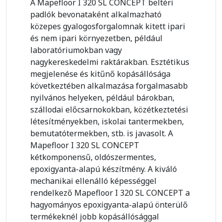
A Mapefloor I 320 SL CONCEPT beltéri
padlók bevonataként alkalmazható
közepes gyalogosforgalomnak kitett ipari
és nem ipari környezetben, például
laboratóriumokban vagy
nagykereskedelmi raktárakban. Esztétikus
megjelenése és kitűnő kopásállósága
következtében alkalmazása forgalmasabb
nyilvános helyeken, például bárokban,
szállodai előcsarnokokban, közétkeztetési
létesítményekben, iskolai tantermekben,
bemutatótermekben, stb. is javasolt. A
Mapefloor I 320 SL CONCEPT
kétkomponensű, oldószermentes,
epoxigyanta-alapú készítmény. A kiváló
mechanikai ellenálló képességgel
rendelkező Mapefloor I 320 SL CONCEPT a
hagyományos epoxigyanta-alapú önterülő
termékeknél jobb kopásállósággal