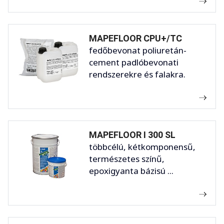
MAPEFLOOR CPU+/TC
fedőbevonat poliuretán-
cement padlóbevonati
rendszerekre és falakra.
MAPEFLOOR I 300 SL
többcélú, kétkomponensű,
természetes színű,
epoxigyanta bázisú ...