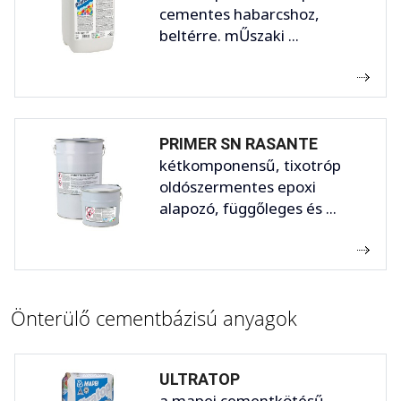
cementes habarcshoz,
beltérre. mŰszaki ...
PRIMER SN RASANTE
kétkomponensű, tixotróp
oldószermentes epoxi
alapozó, függőleges és ...
Önterülő cementbázisú anyagok
ULTRATOP
a mapei cementkötésű