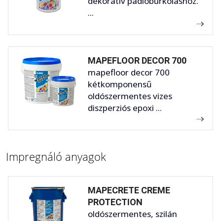
dekoratív padlóburkoláshoz.
...
MAPEFLOOR DECOR 700
mapefloor decor 700
kétkomponensű
oldószermentes vizes
diszperziós epoxi ...
Impregnáló anyagok
MAPECRETE CREME
PROTECTION
oldószermentes, szilán