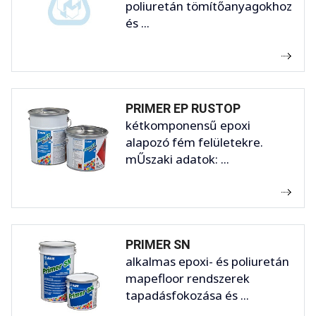
poliuretán tömítőanyagokhoz
és ...
PRIMER EP RUSTOP
kétkomponensű epoxi
alapozó fém felületekre.
mŰszaki adatok: ...
PRIMER SN
alkalmas epoxi- és poliuretán
mapefloor rendszerek
tapadásfokozása és ...