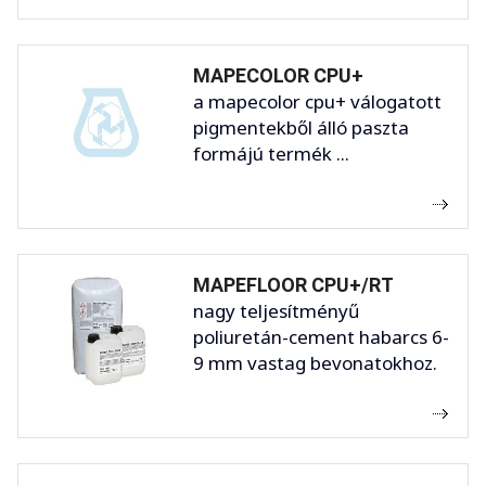
MAPECOLOR CPU+
a mapecolor cpu+ válogatott
pigmentekből álló paszta
formájú termék ...
MAPEFLOOR CPU+/RT
nagy teljesítményű
poliuretán-cement habarcs 6-
9 mm vastag bevonatokhoz.