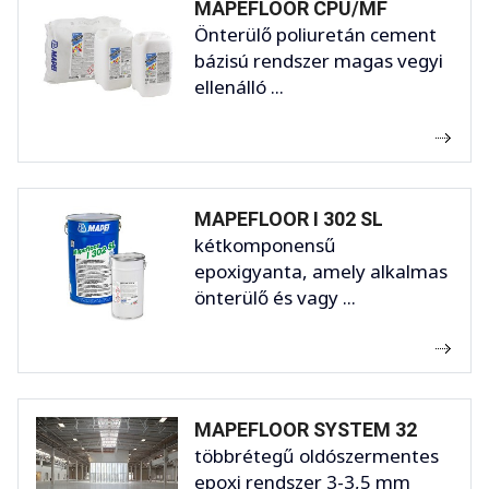
MAPEFLOOR CPU/MF
Önterülő poliuretán cement
bázisú rendszer magas vegyi
ellenálló ...
MAPEFLOOR I 302 SL
kétkomponensű
epoxigyanta, amely alkalmas
önterülő és vagy ...
MAPEFLOOR SYSTEM 32
többrétegű oldószermentes
epoxi rendszer 3-3,5 mm