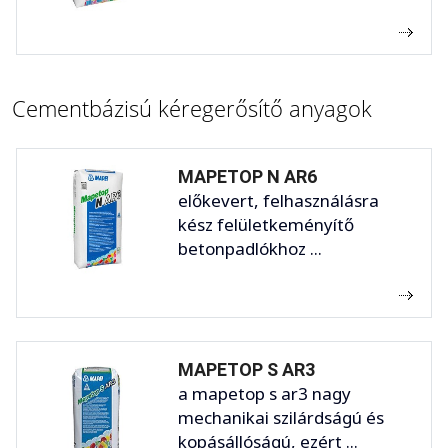
Cementbázisú kéregerősítő anyagok
MAPETOP N AR6
előkevert, felhasználásra
kész felületkeményítő
betonpadlókhoz ...
MAPETOP S AR3
a mapetop s ar3 nagy
mechanikai szilárdságú és
kopásállóságú, ezért ...