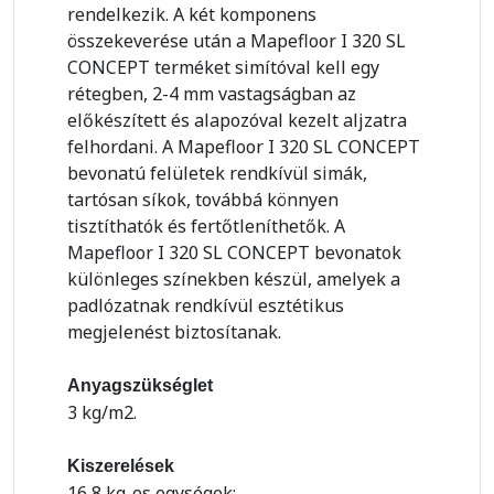
rendelkezik. A két komponens
összekeverése után a Mapefloor I 320 SL
CONCEPT terméket simítóval kell egy
rétegben, 2-4 mm vastagságban az
előkészített és alapozóval kezelt aljzatra
felhordani. A Mapefloor I 320 SL CONCEPT
bevonatú felületek rendkívül simák,
tartósan síkok, továbbá könnyen
tisztíthatók és fertőtleníthetők. A
Mapefloor I 320 SL CONCEPT bevonatok
különleges színekben készül, amelyek a
padlózatnak rendkívül esztétikus
megjelenést biztosítanak.
Anyagszükséglet
3 kg/m2.
Kiszerelések
16,8 kg-os egységek: