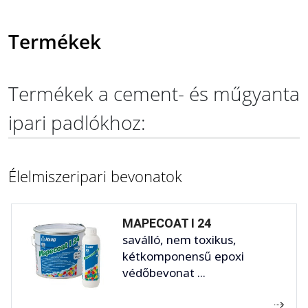
Termékek
Termékek a cement- és műgyanta
ipari padlókhoz:
Élelmiszeripari bevonatok
MAPECOAT I 24
saválló, nem toxikus,
kétkomponensű epoxi
védőbevonat ...