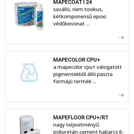
MAPECOAT I 24
saválló, nem toxikus,
kétkomponensű epoxi
védőbevonat ...
MAPECOLOR CPU+
a mapecolor cpu+ válogatott
pigmentekből álló paszta
formájú termék ...
MAPEFLOOR CPU+/RT
nagy teljesítményű
poliuretán-cement habarcs 6-