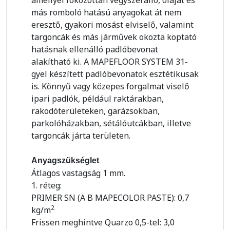
amellyel fokozottan vegyszerálló, olajat és
más romboló hatású anyagokat át nem
eresztő, gyakori mosást elviselő, valamint
targoncák és más járművek okozta koptató
hatásnak ellenálló padlóbevonat
alakítható ki. A MAPEFLOOR SYSTEM 31-
gyel készített padlóbevonatok esztétikusak
is. Könnyű vagy közepes forgalmat viselő
ipari padlók, például raktárakban,
rakodóterületeken, garázsokban,
parkolóházakban, sétálóutcákban, illetve
targoncák járta területen.
Anyagszükséglet
Átlagos vastagság 1 mm.
1. réteg:
PRIMER SN (A B MAPECOLOR PASTE): 0,7
2
kg/m
Frissen meghintve Quarzo 0,5-tel: 3,0