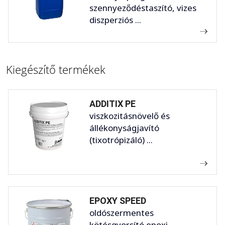
szennyeződéstaszító, vizes
diszperziós ...
Kiegészítő termékek
ADDITIX PE
viszkozitásnövelő és
állékonyságjavító
(tixotrópizáló) ...
EPOXY SPEED
oldószermentes
kötésgyorsító epoxi