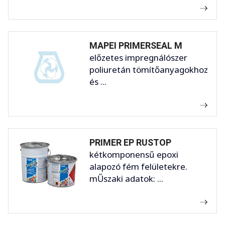
MAPEI PRIMERSEAL M
előzetes impregnálószer
poliuretán tömítőanyagokhoz
és ...
PRIMER EP RUSTOP
kétkomponensű epoxi
alapozó fém felületekre.
mŰszaki adatok: ...