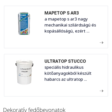
MAPETOP S AR3
a mapetop s ar3 nagy
mechanikai szilárdságú és
kopásállóságú, ezért ...
ULTRATOP STUCCO
speciális hidraulikus
kötőanyagokból készült
habarcs az ultratop ...
Dekoratív fedőbevonatok