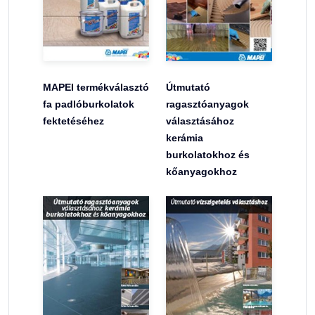
MAPEI termékválasztó
Útmutató
fa padlóburkolatok
ragasztóanyagok
fektetéséhez
választásához
kerámia
burkolatokhoz és
kőanyagokhoz