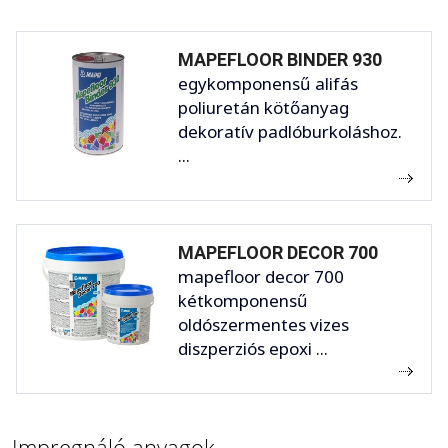
MAPEFLOOR BINDER 930
egykomponensű alifás
poliuretán kötőanyag
dekoratív padlóburkoláshoz.
...
MAPEFLOOR DECOR 700
mapefloor decor 700
kétkomponensű
oldószermentes vizes
diszperziós epoxi ...
Impregnáló anyagok