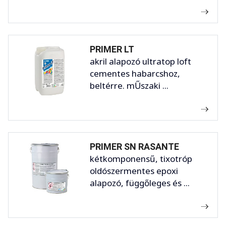
PRIMER LT
akril alapozó ultratop loft
cementes habarcshoz,
beltérre. mŰszaki ...
PRIMER SN RASANTE
kétkomponensű, tixotróp
oldószermentes epoxi
alapozó, függőleges és ...