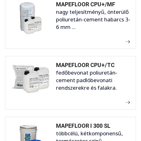
MAPEFLOOR CPU+/MF
nagy teljesítményű, önterülő
poliuretán-cement habarcs 3-
6 mm ...
MAPEFLOOR CPU+/TC
fedőbevonat poliuretán-
cement padlóbevonati
rendszerekre és falakra.
MAPEFLOOR I 300 SL
többcélú, kétkomponensű,
természetes színű,