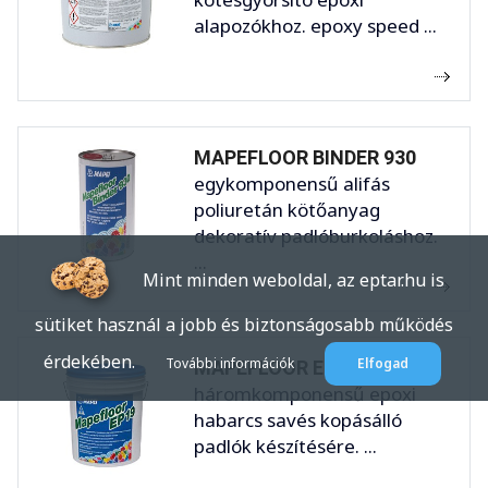
alapozókhoz. epoxy speed ...
MAPEFLOOR BINDER 930
egykomponensű alifás
poliuretán kötőanyag
dekoratív padlóburkoláshoz.
...
Mint minden weboldal, az eptar.hu is
sütiket használ a jobb és biztonságosabb működés
érdekében.
További információk
Elfogad
MAPEFLOOR EP 19
háromkomponensű epoxi
habarcs savés kopásálló
padlók készítésére. ...