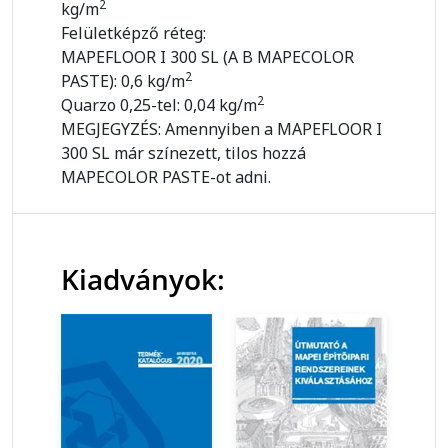
2
kg/m
Felületképző réteg:
MAPEFLOOR I 300 SL (A B MAPECOLOR
2
PASTE): 0,6 kg/m
2
Quarzo 0,25-tel: 0,04 kg/m
MEGJEGYZÉS: Amennyiben a MAPEFLOOR I
300 SL már színezett, tilos hozzá
MAPECOLOR PASTE-ot adni.
Kiadványok: