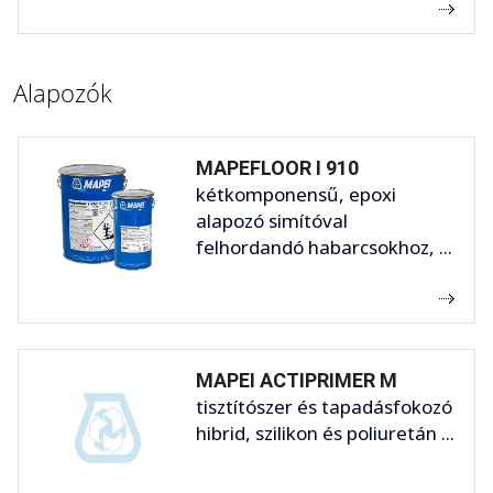
Alapozók
MAPEFLOOR I 910
kétkomponensű, epoxi
alapozó simítóval
felhordandó habarcsokhoz, ...
MAPEI ACTIPRIMER M
tisztítószer és tapadásfokozó
hibrid, szilikon és poliuretán ...