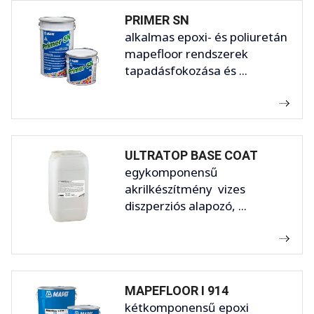
PRIMER SN
alkalmas epoxi- és poliuretán
mapefloor rendszerek
tapadásfokozása és ...
ULTRATOP BASE COAT
egykomponensű
akrilkészítmény vizes
diszperziós alapozó, ...
MAPEFLOOR I 914
kétkomponensű epoxi