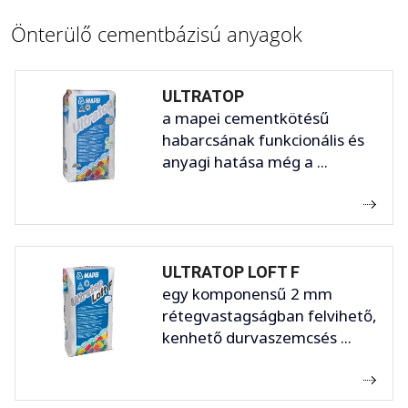
Önterülő cementbázisú anyagok
ULTRATOP
a mapei cementkötésű
habarcsának funkcionális és
anyagi hatása még a ...
ULTRATOP LOFT F
egy komponensű 2 mm
rétegvastagságban felvihető,
kenhető durvaszemcsés ...