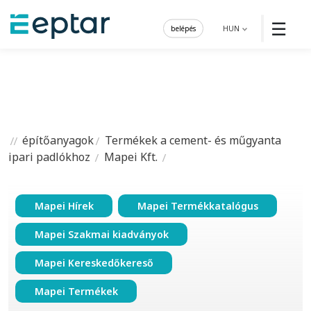
☰
belépés
HUN
építőanyagok
Termékek a cement- és műgyanta
ipari padlókhoz
Mapei Kft.
Mapei Hírek
Mapei Termékkatalógus
Mapei Szakmai kiadványok
Mapei Kereskedőkereső
Mapei Termékek