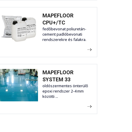
MAPEFLOOR
CPU+/TC
fedőbevonat poliuretán-
cement padlóbevonati
rendszerekre és falakra.
MAPEFLOOR
SYSTEM 33
oldószermentes önterülő
epoxi rendszer 2-4 mm
közötti ...