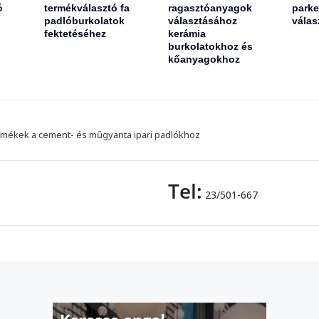
ó
termékválasztó fa
ragasztóanyagok
parke
padlóburkolatok
választásához
válas
fektetéséhez
kerámia
burkolatokhoz és
kőanyagokhoz
mékek a cement- és műgyanta ipari padlókhoz
Tel:
23/501-667