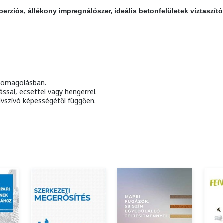
erziós, állékony impregnálószer, ideális betonfelületek víztaszító
csomagolásban.
ással, ecsettel vagy hengerrel.
vszívó képességétől függően.