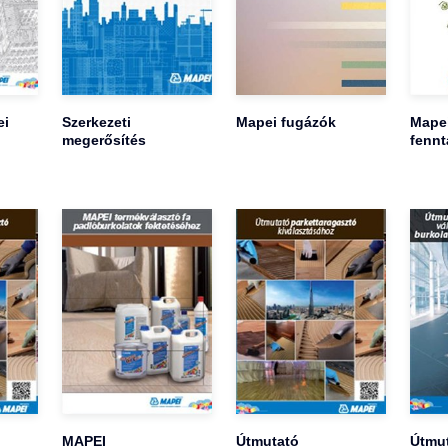
ei
Szerkezeti
Mapei fugázók
Mape
megerősítés
fennt
MAPEI
Útmutató
Útmu