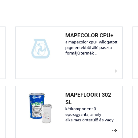
MAPECOLOR CPU+
a mapecolor cpu+ válogatott
pigmentekből álló paszta
formájú termék ...
MAPEFLOOR I 302
SL
kétkomponensű
epoxigyanta, amely
alkalmas önterülő és vagy ...