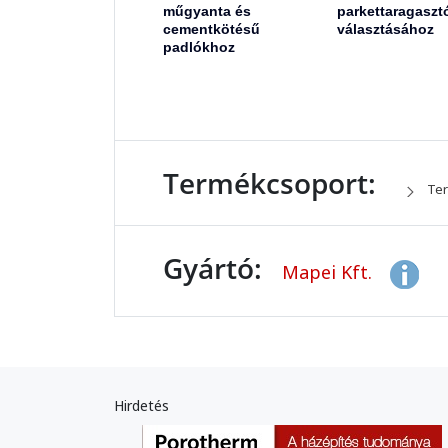
műgyanta és
parkettaragaszt
cementkötésű
választásához
padlókhoz
Termékcsoport:
Ter
Gyártó:
Mapei Kft.
Hirdetés