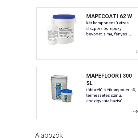
MAPECOAT I 62 W
két komponensű vizes
diszperziós epoxy
bevonat, sima, fényes ...
MAPEFLOOR I 300
SL
többcélú, kétkomponensű,
természetes színű,
epoxigyanta bázisú ...
Alapozók