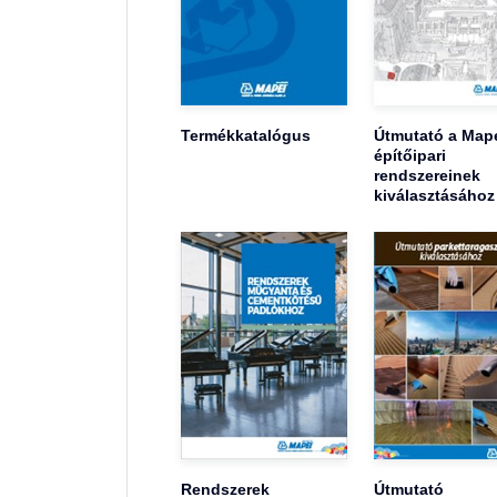
Termékkatalógus
Útmutató a Map
építőipari
rendszereinek
kiválasztásához
Rendszerek
Útmutató