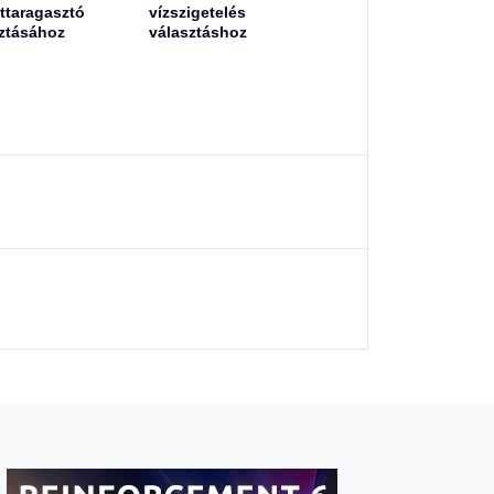
ttaragasztó
vízszigetelés
ztásához
választáshoz