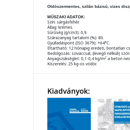
Oldószermentes, szilán bázisú, vizes diszp
MŰSZAKI ADATOK:
Szín: sárgásfehér.
Állag: krémes.
Sűrűség (g/cm3): 0,9.
Szárazanyag tartalom (%): 80.
Gyulladáspont (ISO 3679): +64°C.
Eltartható: 12 hónapig eredeti, bontatlan 
Bedolgozás: szivaccsal, (levegő nélküli) szór
2
Anyagszükséglet: 0,1-0,4 kg/m
a beton ned
Kiszerelés: 25 kg-os vödör.
Kiadványok: