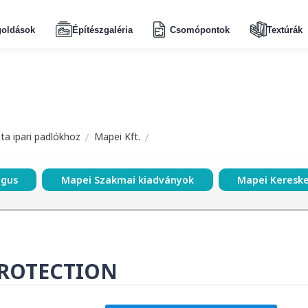
oldások
Építészgaléria
Csomópontok
Textúrák
a ipari padlókhoz
Mapei Kft.
ógus
Mapei Szakmai kiadványok
Mapei Keresk
PROTECTION