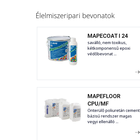
Élelmiszeripari bevonatok
MAPECOAT I 24
saválló, nem toxikus,
kétkomponensű epoxi
védőbevonat ...
MAPEFLOOR
CPU/MF
Önterülő poliuretán cement
bázisú rendszer magas
vegyi ellenálló ...