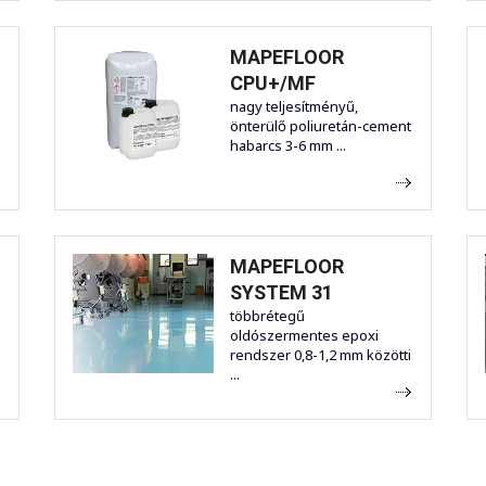
MAPEFLOOR
CPU+/MF
nagy teljesítményű,
önterülő poliuretán-cement
habarcs 3-6 mm ...
MAPEFLOOR
SYSTEM 31
többrétegű
oldószermentes epoxi
rendszer 0,8-1,2 mm közötti
...