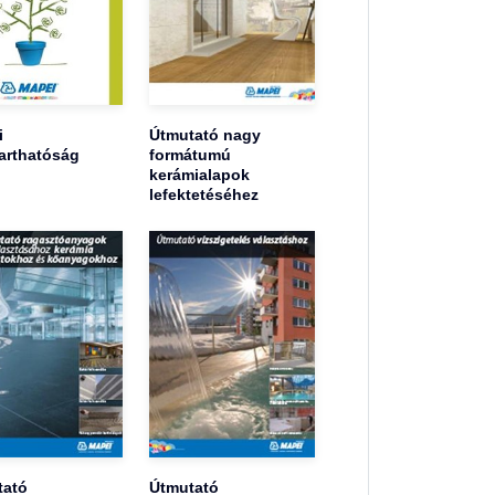
i
Útmutató nagy
arthatóság
formátumú
kerámialapok
lefektetéséhez
tató
Útmutató