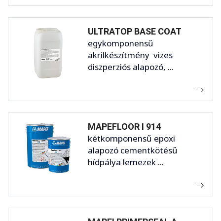
ULTRATOP BASE COAT
egykomponensű
akrilkészítmény vizes
diszperziós alapozó, ...
MAPEFLOOR I 914
kétkomponensű epoxi
alapozó cementkötésű
hídpálya lemezek ...