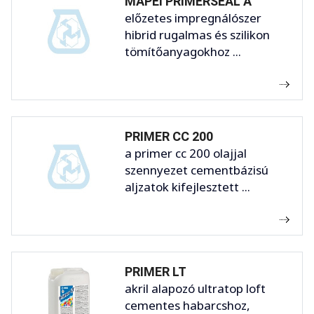
MAPEI PRIMERSEAL A
előzetes impregnálószer
hibrid rugalmas és szilikon
tömítőanyagokhoz ...
PRIMER CC 200
a primer cc 200 olajjal
szennyezet cementbázisú
aljzatok kifejlesztett ...
PRIMER LT
akril alapozó ultratop loft
cementes habarcshoz,