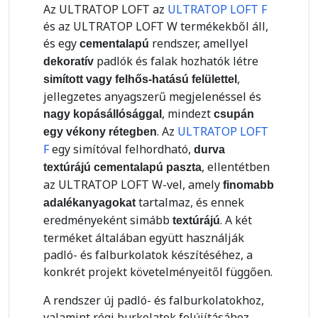
Az ULTRATOP LOFT az
ULTRATOP LOFT F
és az ULTRATOP LOFT W termékekből áll,
és egy
rendszer, amellyel
cementalapú
padlók és falak hozhatók létre
dekoratív
,
simított vagy felhős-hatású felülettel
jellegzetes anyagszerű megjelenéssel és
, mindezt
nagy kopásállósággal
csupán
. Az
ULTRATOP LOFT
egy vékony rétegben
F
egy simítóval felhordható,
durva
, ellentétben
textúrájú cementalapú paszta
az ULTRATOP LOFT W-vel, amely
finomabb
tartalmaz, és ennek
adalékanyagokat
eredményeként simább
. A két
textúrájú
terméket általában együtt használják
padló- és falburkolatok készítéséhez, a
konkrét projekt követelményeitől függően.
A rendszer új padló- és falburkolatokhoz,
valamint régi burkolatok felújításához