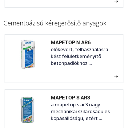
Cementbázisú kéregerősítő anyagok
MAPETOP N AR6
előkevert, felhasználásra
kész felületkeményítő
betonpadlókhoz ...
MAPETOP S AR3
a mapetop s ar3 nagy
mechanikai szilárdságú és
kopásállóságú, ezért ...