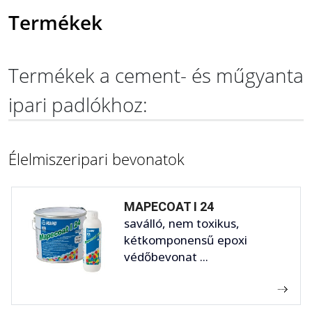
Termékek
Termékek a cement- és műgyanta
ipari padlókhoz:
Élelmiszeripari bevonatok
MAPECOAT I 24
saválló, nem toxikus,
kétkomponensű epoxi
védőbevonat ...