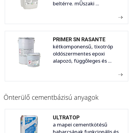
beltérre. mŰszaki ...
PRIMER SN RASANTE
kétkomponensű, tixotróp
oldószermentes epoxi
alapozó, függőleges és ...
Önterülő cementbázisú anyagok
ULTRATOP
a mapei cementkötésű
habarcsának funkcionális és