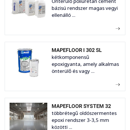
Önterülő poliuretán cement
bázisú rendszer magas vegyi
ellenálló ...
MAPEFLOOR I 302 SL
kétkomponensű
epoxigyanta, amely alkalmas
önterülő és vagy ...
MAPEFLOOR SYSTEM 32
többrétegű oldószermentes
epoxi rendszer 3-3,5 mm
közötti ...