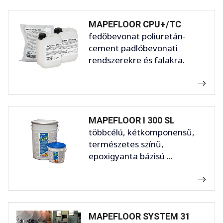
MAPEFLOOR CPU+/TC
fedőbevonat poliuretán-
cement padlóbevonati
rendszerekre és falakra.
MAPEFLOOR I 300 SL
többcélú, kétkomponensű,
természetes színű,
epoxigyanta bázisú ...
MAPEFLOOR SYSTEM 31