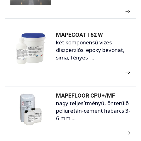
MAPECOAT I 62 W
két komponensű vizes
diszperziós epoxy bevonat,
sima, fényes ...
MAPEFLOOR CPU+/MF
nagy teljesítményű, önterülő
poliuretán-cement habarcs 3-
6 mm ...