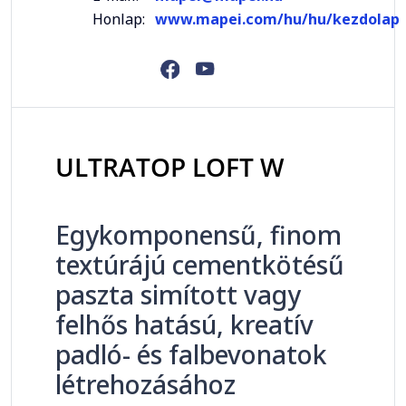
Honlap:
www.mapei.com/hu/hu/kezdolap
ULTRATOP LOFT W
Egykomponensű, finom
textúrájú cementkötésű
paszta simított vagy
felhős hatású, kreatív
padló- és falbevonatok
létrehozásához