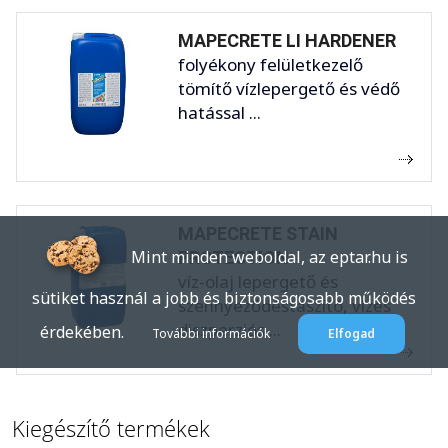
MAPECRETE LI HARDENER
folyékony felületkezelő
tömítő vízlepergető és védő
hatással ...
MAPECRETE STAIN
Mint minden weboldal, az eptar.hu is
PROTECTION
víz-olaj lepergető és
sütiket használ a jobb és biztonságosabb működés
szennyeződéstaszító, vizes
diszperziós ...
érdekében.
További információk
Elfogad
Kiegészítő termékek