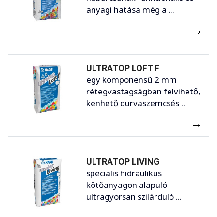
anyagi hatása még a ...
ULTRATOP LOFT F
egy komponensű 2 mm
rétegvastagságban felvihető,
kenhető durvaszemcsés ...
ULTRATOP LIVING
speciális hidraulikus
kötőanyagon alapuló
ultragyorsan szilárduló ...