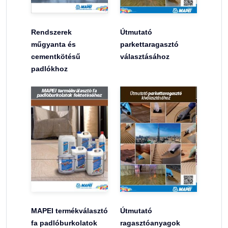
Rendszerek
Útmutató
műgyanta és
parkettaragasztó
cementkötésű
választásához
padlókhoz
MAPEI termékválasztó
Útmutató
fa padlóburkolatok
ragasztóanyagok