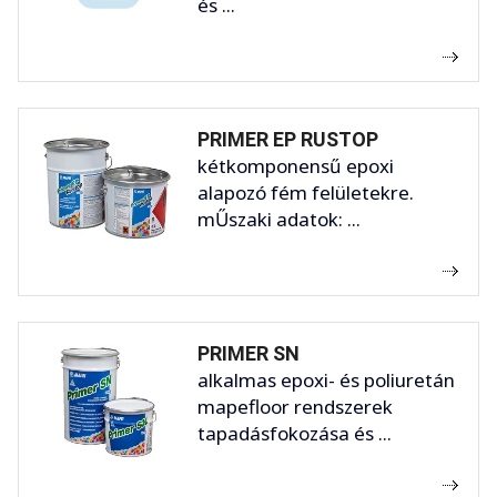
és ...
PRIMER EP RUSTOP
kétkomponensű epoxi
alapozó fém felületekre.
mŰszaki adatok: ...
PRIMER SN
alkalmas epoxi- és poliuretán
mapefloor rendszerek
tapadásfokozása és ...