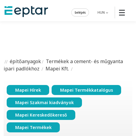
☰
belépés
HUN
építőanyagok
Termékek a cement- és műgyanta
ipari padlókhoz
Mapei Kft.
Mapei Hírek
Mapei Termékkatalógus
Mapei Szakmai kiadványok
Mapei Kereskedőkereső
Mapei Termékek