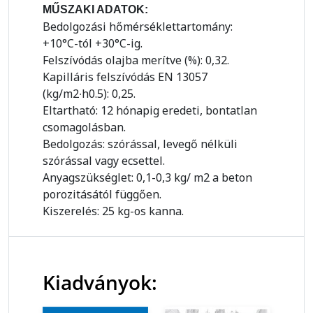
MŰSZAKI ADATOK:
Bedolgozási hőmérséklettartomány:
+10°C-tól +30°C-ig.
Felszívódás olajba merítve (%): 0,32.
Kapilláris felszívódás EN 13057
(kg/m2∙h0.5): 0,25.
Eltartható: 12 hónapig eredeti, bontatlan
csomagolásban.
Bedolgozás: szórással, levegő nélküli
szórással vagy ecsettel.
Anyagszükséglet: 0,1-0,3 kg/ m2 a beton
porozitásától függően.
Kiszerelés: 25 kg-os kanna.
Kiadványok: