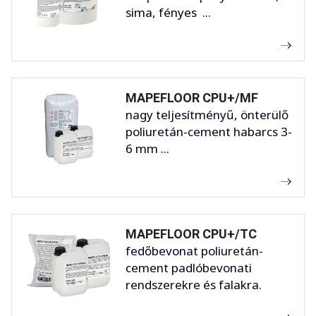
sima, fényes ...
MAPEFLOOR CPU+/MF
nagy teljesítményű, önterülő
poliuretán-cement habarcs 3-
6 mm ...
MAPEFLOOR CPU+/TC
fedőbevonat poliuretán-
cement padlóbevonati
rendszerekre és falakra.