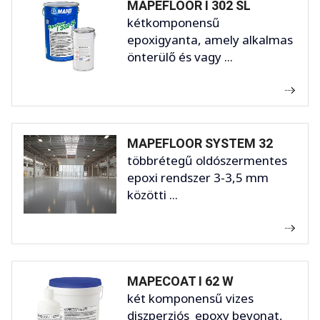
MAPEFLOOR I 302 SL
kétkomponensű
epoxigyanta, amely alkalmas
önterülő és vagy ...
MAPEFLOOR SYSTEM 32
többrétegű oldószermentes
epoxi rendszer 3-3,5 mm
közötti ...
MAPECOAT I 62 W
két komponensű vizes
diszperziós epoxy bevonat,