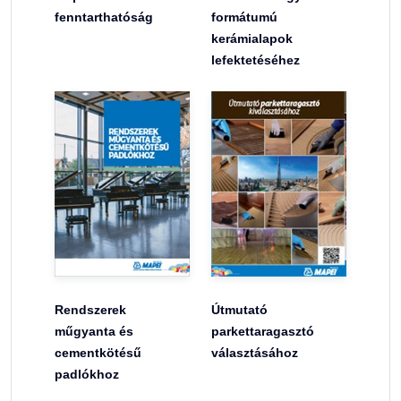
fenntarthatóság
formátumú
kerámialapok
lefektetéséhez
Rendszerek
Útmutató
műgyanta és
parkettaragasztó
cementkötésű
választásához
padlókhoz