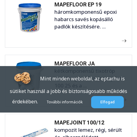
MAPEFLOOR EP 19
háromkomponensű epoxi
habarcs savés kopásálló
padlók készítésére. ...
MAPEFLOOR JA
kétkomponensű tixotróp
epoxi ragasztó a mapejoint
Mint minden weboldal, az eptar.hu is
100 25 és a ...
sütiket használ a jobb és biztonságosabb működés
érdekében.
További információk
Elfogad
MAPEJOINT 100/12
kompozit lemez, régi, sérült