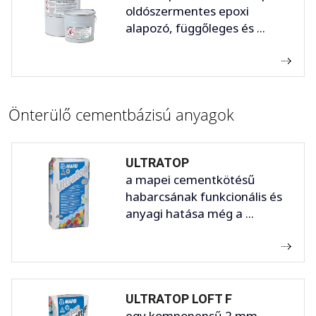
oldószermentes epoxi
alapozó, függőleges és ...
Önterülő cementbázisú anyagok
ULTRATOP
a mapei cementkötésű
habarcsának funkcionális és
anyagi hatása még a ...
ULTRATOP LOFT F
egy komponensű 2 mm