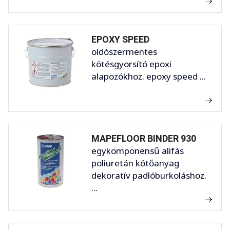
EPOXY SPEED
oldószermentes
kötésgyorsító epoxi
alapozókhoz. epoxy speed ...
MAPEFLOOR BINDER 930
egykomponensű alifás
poliuretán kötőanyag
dekoratív padlóburkoláshoz.
...