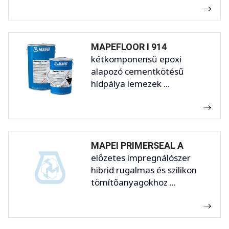
MAPEFLOOR I 914
kétkomponensű epoxi
alapozó cementkötésű
hídpálya lemezek ...
MAPEI PRIMERSEAL A
előzetes impregnálószer
hibrid rugalmas és szilikon
tömítőanyagokhoz ...