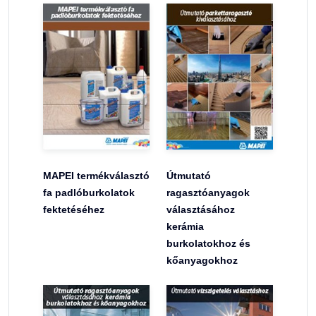
MAPEI termékválasztó
Útmutató
fa padlóburkolatok
ragasztóanyagok
fektetéséhez
választásához
kerámia
burkolatokhoz és
kőanyagokhoz