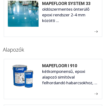
MAPEFLOOR SYSTEM 33
oldószermentes önterülő
epoxi rendszer 2-4 mm
közötti ...
Alapozók
MAPEFLOOR I 910
kétkomponensű, epoxi
alapozó simítóval
felhordandó habarcsokhoz, ...