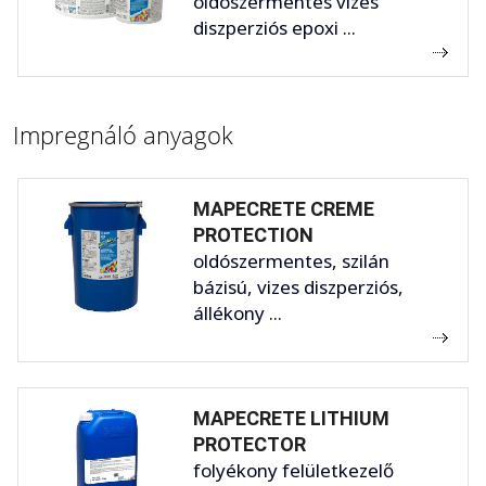
oldószermentes vizes
diszperziós epoxi ...
Impregnáló anyagok
MAPECRETE CREME
PROTECTION
oldószermentes, szilán
bázisú, vizes diszperziós,
állékony ...
MAPECRETE LITHIUM
PROTECTOR
folyékony felületkezelő