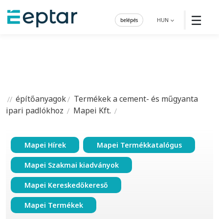
☰
belépés
HUN
építőanyagok
Termékek a cement- és műgyanta
ipari padlókhoz
Mapei Kft.
Mapei Hírek
Mapei Termékkatalógus
Mapei Szakmai kiadványok
Mapei Kereskedőkereső
Mapei Termékek