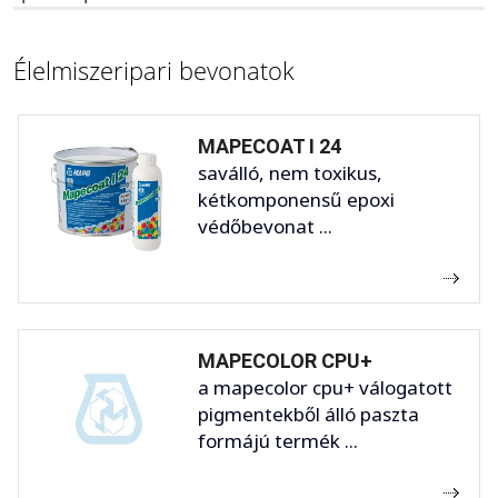
Élelmiszeripari bevonatok
MAPECOAT I 24
saválló, nem toxikus,
kétkomponensű epoxi
védőbevonat ...
MAPECOLOR CPU+
a mapecolor cpu+ válogatott
pigmentekből álló paszta
formájú termék ...