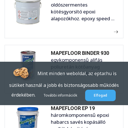
oldószermentes
kötésgyorsító epoxi
alapozókhoz. epoxy speed ...
MAPEFLOOR BINDER 930
egykomponensű alifás
poliuretán kötőanyag
dekoratív padlóburkoláshoz.
Mint minden weboldal, az eptar.hu is
...
sütiket használ a jobb és biztonságosabb működés
érdekében.
További információk
Elfogad
MAPEFLOOR EP 19
háromkomponensű epoxi
habarcs savés kopásálló