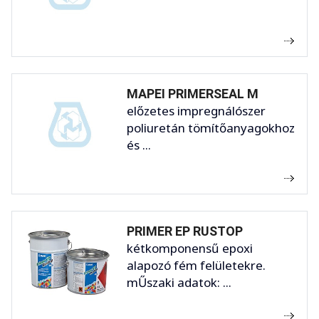
MAPEI PRIMERSEAL M
előzetes impregnálószer
poliuretán tömítőanyagokhoz
és ...
PRIMER EP RUSTOP
kétkomponensű epoxi
alapozó fém felületekre.
mŰszaki adatok: ...