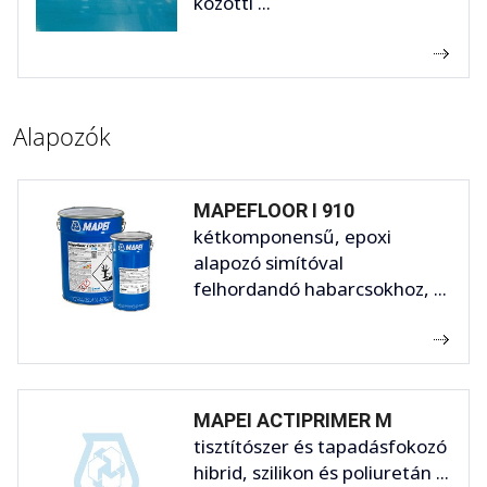
közötti ...
Alapozók
MAPEFLOOR I 910
kétkomponensű, epoxi
alapozó simítóval
felhordandó habarcsokhoz, ...
MAPEI ACTIPRIMER M
tisztítószer és tapadásfokozó
hibrid, szilikon és poliuretán ...