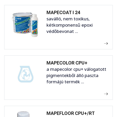
MAPECOAT I 24
saválló, nem toxikus,
kétkomponensű epoxi
védőbevonat ...
MAPECOLOR CPU+
a mapecolor cpu+ válogatott
pigmentekből álló paszta
formájú termék ...
MAPEFLOOR CPU+/RT