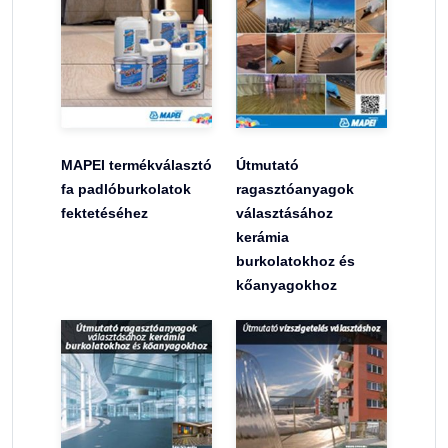
MAPEI termékválasztó
Útmutató
fa padlóburkolatok
ragasztóanyagok
fektetéséhez
választásához
kerámia
burkolatokhoz és
kőanyagokhoz