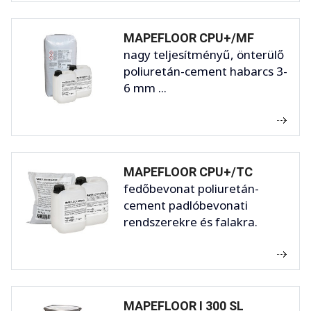
MAPEFLOOR CPU+/MF
nagy teljesítményű, önterülő
poliuretán-cement habarcs 3-
6 mm ...
MAPEFLOOR CPU+/TC
fedőbevonat poliuretán-
cement padlóbevonati
rendszerekre és falakra.
MAPEFLOOR I 300 SL