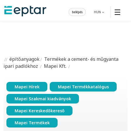
☰
belépés
HUN
építőanyagok
Termékek a cement- és műgyanta
ipari padlókhoz
Mapei Kft.
Mapei Hírek
Mapei Termékkatalógus
Mapei Szakmai kiadványok
Mapei Kereskedőkereső
Mapei Termékek