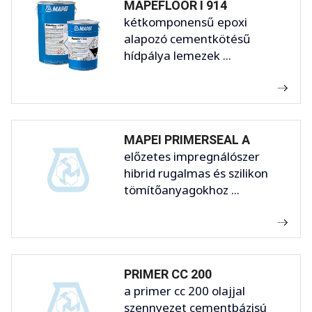
MAPEFLOOR I 914
kétkomponensű epoxi
alapozó cementkötésű
hídpálya lemezek ...
MAPEI PRIMERSEAL A
előzetes impregnálószer
hibrid rugalmas és szilikon
tömítőanyagokhoz ...
PRIMER CC 200
a primer cc 200 olajjal
szennyezet cementbázisú