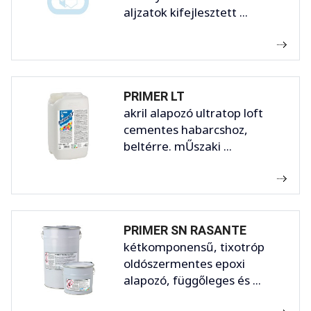
aljzatok kifejlesztett ...
PRIMER LT
akril alapozó ultratop loft
cementes habarcshoz,
beltérre. mŰszaki ...
PRIMER SN RASANTE
kétkomponensű, tixotróp
oldószermentes epoxi
alapozó, függőleges és ...