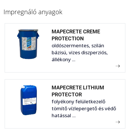
Impregnáló anyagok
MAPECRETE CREME
PROTECTION
oldószermentes, szilán
bázisú, vizes diszperziós,
állékony ...
MAPECRETE LITHIUM
PROTECTOR
folyékony felületkezelő
tömítő vízlepergető és védő
hatással ...