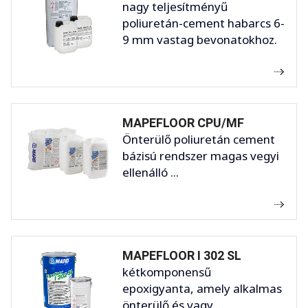
nagy teljesítményű
poliuretán-cement habarcs 6-
9 mm vastag bevonatokhoz.
MAPEFLOOR CPU/MF
Önterülő poliuretán cement
bázisú rendszer magas vegyi
ellenálló ...
MAPEFLOOR I 302 SL
kétkomponensű
epoxigyanta, amely alkalmas
önterülő és vagy ...