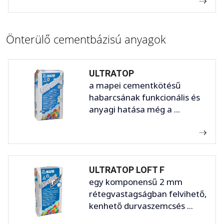
Önterülő cementbázisú anyagok
ULTRATOP
a mapei cementkötésű
habarcsának funkcionális és
anyagi hatása még a ...
ULTRATOP LOFT F
egy komponensű 2 mm
rétegvastagságban felvihető,
kenhető durvaszemcsés ...