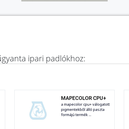
gyanta ipari padlókhoz:
MAPECOLOR CPU+
a mapecolor cpu+ válogatott
pigmentekből álló paszta
formájú termék ...