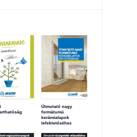
i
Útmutató nagy
arthatóság
formátumú
kerámialapok
lefektetéséhez