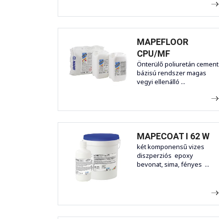
MAPEFLOOR
CPU/MF
Önterülő poliuretán cement
bázisú rendszer magas
vegyi ellenálló ...
MAPECOAT I 62 W
két komponensű vizes
diszperziós epoxy
bevonat, sima, fényes ...