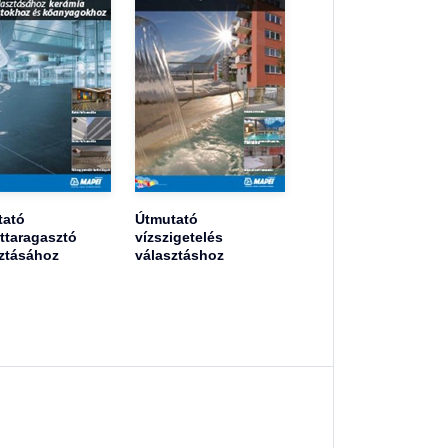
tató
Útmutató
ttaragasztó
vízszigetelés
ztásához
választáshoz