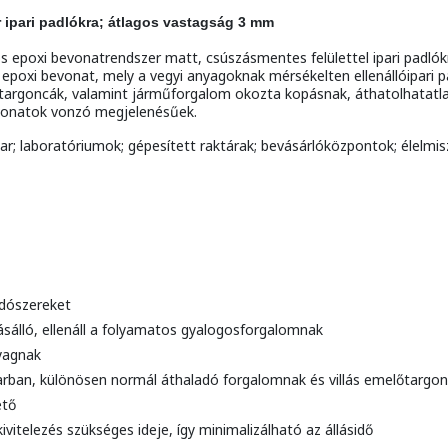
 ipari padlókra; átlagos vastagság 3 mm
ós epoxi bevonatrendszer matt, csúszásmentes felülettel ipari padl
xi bevonat, mely a vegyi anyagoknak mérsékelten ellenállóipari p
 a targoncák, valamint járműforgalom okozta kopásnak, áthatolhatatl
onatok vonzó megjelenésűek.
par; laboratóriumok; gépesített raktárak; bevásárlóközpontok; élelmis
ldószereket
sálló, ellenáll a folyamatos gyalogosforgalomnak
nyagnak
parban, különösen normál áthaladó forgalomnak és villás emelőtargon
ető
ivitelezés szükséges ideje, így minimalizálható az állásidő