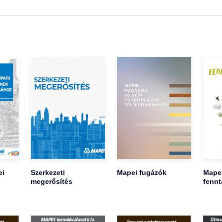
ei
Szerkezeti
Mapei fugázók
Mape
megerősítés
fennt