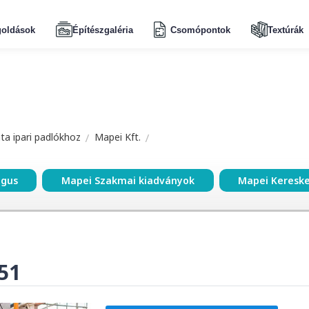
oldások
Építészgaléria
Csomópontok
Textúrák
a ipari padlókhoz
Mapei Kft.
ógus
Mapei Szakmai kiadványok
Mapei Keresk
51