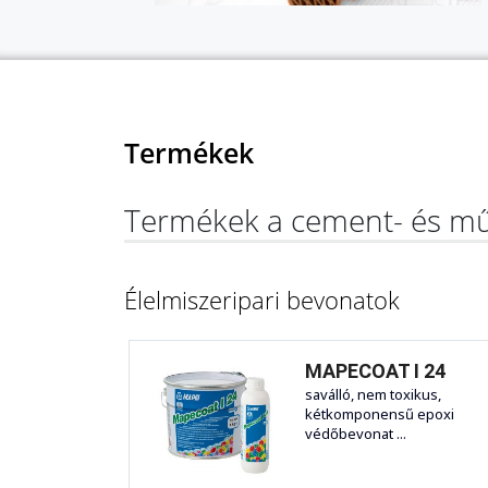
Termékek
Termékek a cement- és mű
Élelmiszeripari bevonatok
MAPECOAT I 24
saválló, nem toxikus,
kétkomponensű epoxi
védőbevonat ...