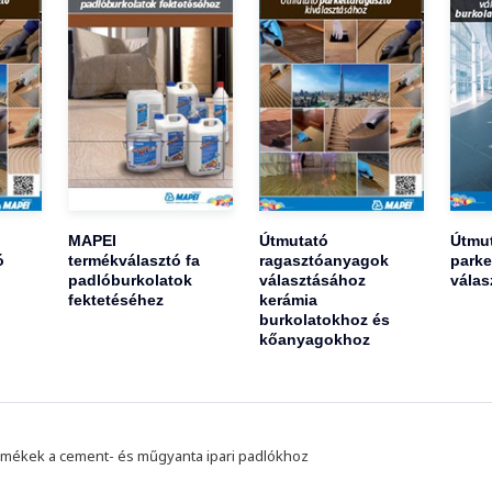
MAPEI
Útmutató
Útmu
ó
termékválasztó fa
ragasztóanyagok
parke
padlóburkolatok
választásához
válas
fektetéséhez
kerámia
burkolatokhoz és
kőanyagokhoz
mékek a cement- és műgyanta ipari padlókhoz