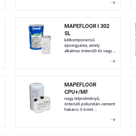
MAPEFLOOR I 302
SL
kétkomponensű
epoxigyanta, amely
alkalmas önterülő és vagy ...
MAPEFLOOR
CPU+/MF
nagy teljesítményű,
önterülő poliuretán-cement
habarcs 3-6 mm ...