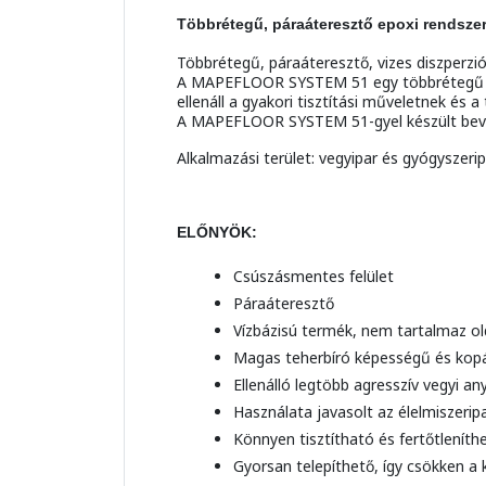
Többrétegű, páraáteresztő epoxi rendszer
Többrétegű, páraáteresztő, vizes diszperzi
A MAPEFLOOR SYSTEM 51 egy többrétegű epo
ellenáll a gyakori tisztítási műveletnek és
A MAPEFLOOR SYSTEM 51-gyel készült bev
Alkalmazási terület: vegyipar és gyógyszeri
ELŐNYÖK:
Csúszásmentes felület
Páraáteresztő
Vízbázisú termék, nem tartalmaz o
Magas teherbíró képességű és kopá
Ellenálló legtöbb agresszív vegyi a
Használata javasolt az élelmiszeri
Könnyen tisztítható és fertőtleníth
Gyorsan telepíthető, így csökken a k