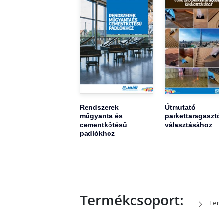
Rendszerek
Útmutató
műgyanta és
parkettaragaszt
cementkötésű
választásához
padlókhoz
Termékcsoport:
Ter