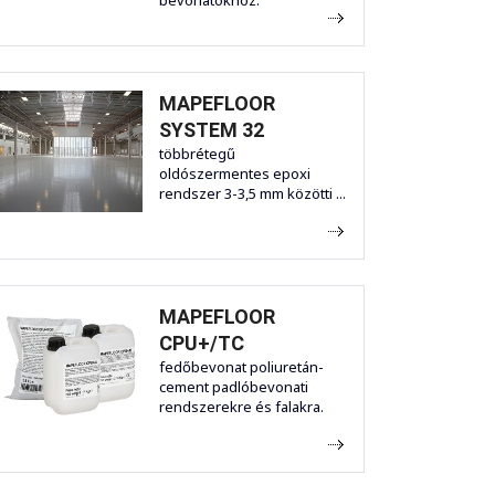
bevonatokhoz.
MAPEFLOOR
SYSTEM 32
többrétegű
oldószermentes epoxi
rendszer 3-3,5 mm közötti ...
MAPEFLOOR
CPU+/TC
fedőbevonat poliuretán-
cement padlóbevonati
rendszerekre és falakra.