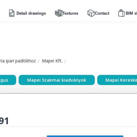
Detail drawings
Textures
Contact
BIM s
a ipari padlókhoz
Mapei Kft.
ógus
Mapei Szakmai kiadványok
Mapei Keresk
91