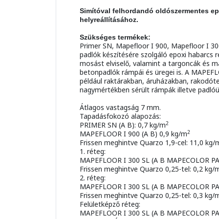
Simítóval felhordandó oldószermentes ep
helyreállításához.
Szükséges termékek:
Primer SN, Mapefloor I 900, Mapefloor I 30
padlók készítésére szolgáló epoxi habarcs 
mosást elviselő, valamint a targoncák és má
betonpadlók rámpái és üregei is. A MAPEFL
például raktárakban, áruházakban, rakodóter
nagymértékben sérült rámpák illetve padlóür
Átlagos vastagság 7 mm.
Tapadásfokozó alapozás:
2
PRIMER SN (A B): 0,7 kg/m
2
MAPEFLOOR I 900 (A B) 0,9 kg/m
Frissen meghintve Quarzo 1,9-cel: 11,0 kg/
1. réteg:
MAPEFLOOR I 300 SL (A B MAPECOLOR PAS
Frissen meghintve Quarzo 0,25-tel: 0,2 kg/
2. réteg:
MAPEFLOOR I 300 SL (A B MAPECOLOR PAS
Frissen meghintve Quarzo 0,25-tel: 0,3 kg/
Felületképző réteg:
MAPEFLOOR I 300 SL (A B MAPECOLOR PAS