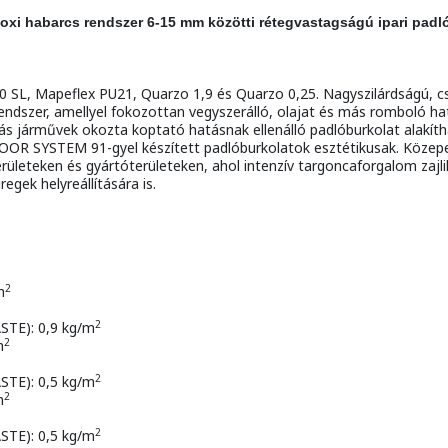
oxi habarcs rendszer 6-15 mm közötti rétegvastagságú ipari padl
0 SL, Mapeflex PU21, Quarzo 1,9 és Quarzo 0,25. Nagyszilárdságú, c
rendszer, amellyel fokozottan vegyszerálló, olajat és más romboló h
s járművek okozta koptató hatásnak ellenálló padlóburkolat alakíthat
OOR SYSTEM 91-gyel készített padlóburkolatok esztétikusak. Közepes
ületeken és gyártóterületeken, ahol intenzív targoncaforgalom zajli
egek helyreállítására is.
2
m
2
TE): 0,9 kg/m
2
m
2
TE): 0,5 kg/m
2
m
2
TE): 0,5 kg/m