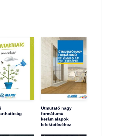
i
Útmutató nagy
arthatóság
formátumú
kerámialapok
lefektetéséhez