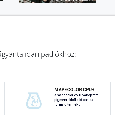
gyanta ipari padlókhoz:
MAPECOLOR CPU+
a mapecolor cpu+ válogatott
pigmentekből álló paszta
formájú termék ...