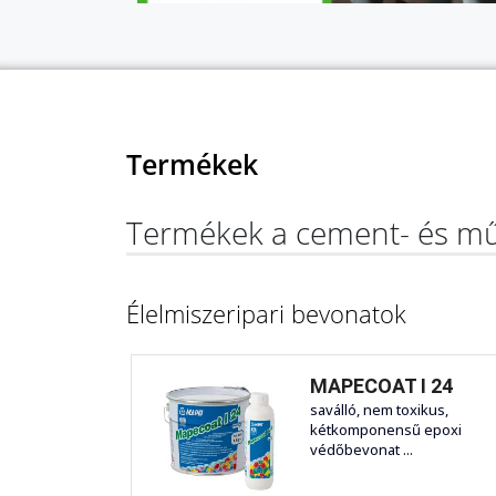
Termékek
Termékek a cement- és mű
Élelmiszeripari bevonatok
MAPECOAT I 24
saválló, nem toxikus,
kétkomponensű epoxi
védőbevonat ...