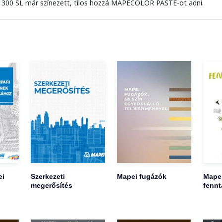
00 SL már színezett, tilos hozzá MAPECOLOR PASTE-ot adni.
ei
Szerkezeti
Mapei fugázók
Mape
megerősítés
fennt