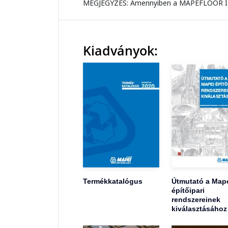
MEGJEGYZÉS: Amennyiben a MAPEFLOOR I 3
Kiadványok:
Termékkatalógus
Útmutató a Map
építőipari
rendszereinek
kiválasztásához