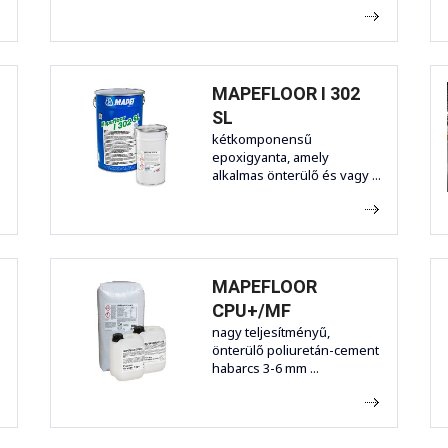
MAPEFLOOR I 302
SL
kétkomponensű
epoxigyanta, amely
alkalmas önterülő és vagy ...
MAPEFLOOR
CPU+/MF
nagy teljesítményű,
önterülő poliuretán-cement
habarcs 3-6 mm ...