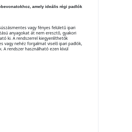
óbevonatokhoz, amely ideális régi padlók
súszásmentes vagy fényes felületű ipari
atású anyagokat át nem eresztő, gyakori
ó ki. A rendszerrel kiegyenlíthetők
 vagy nehéz forgalmat viselő ipari padlók,
k. A rendszer használható ezen kívül