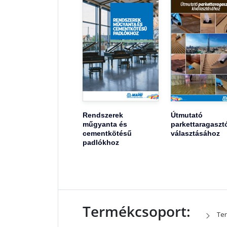
Rendszerek
Útmutató
műgyanta és
parkettaragaszt
cementkötésű
választásához
padlókhoz
Termékcsoport:
Ter