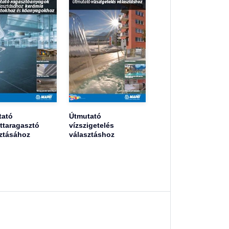
tató
Útmutató
ttaragasztó
vízszigetelés
ztásához
választáshoz