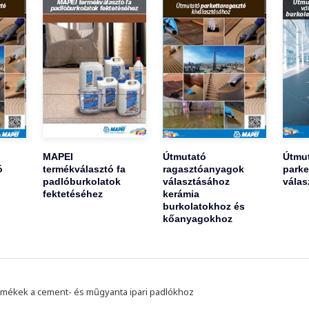
MAPEI
Útmutató
Útmu
ó
termékválasztó fa
ragasztóanyagok
parke
padlóburkolatok
választásához
válas
fektetéséhez
kerámia
burkolatokhoz és
kőanyagokhoz
mékek a cement- és műgyanta ipari padlókhoz