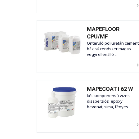
MAPEFLOOR
CPU/MF
Önterülő poliuretán cement
bázisú rendszer magas
vegyi ellenálló ...
MAPECOAT I 62 W
két komponensű vizes
diszperziós epoxy
bevonat, sima, fényes ...