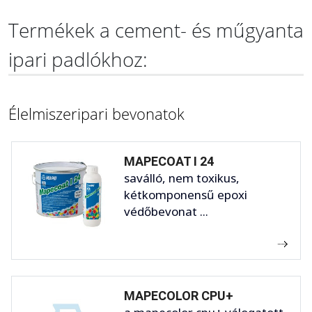
Termékek a cement- és műgyanta
ipari padlókhoz:
Élelmiszeripari bevonatok
MAPECOAT I 24
saválló, nem toxikus,
kétkomponensű epoxi
védőbevonat ...
MAPECOLOR CPU+