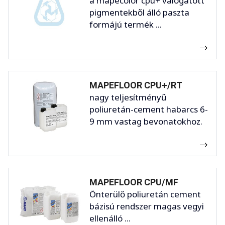
a mapecolor cpu+ válogatott
pigmentekből álló paszta
formájú termék ...
MAPEFLOOR CPU+/RT
nagy teljesítményű
poliuretán-cement habarcs 6-
9 mm vastag bevonatokhoz.
MAPEFLOOR CPU/MF
Önterülő poliuretán cement
bázisú rendszer magas vegyi
ellenálló ...