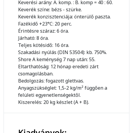
Keverési arány: A. komp. : B. komp = 40 : 60.
Keverék színe: bézs - szürke.
Keverék konzisztenciája: önterülő paszta.
Fazékidő +23°C: 20 perc.
Érintésre száraz: 6 óra.
Járható: 8 óra.
Teljes kötésidő: 16 óra.
Szakadási nyúlás (DIN 53504): kb. 750%.
Shore A keménység 7 nap után: 55.
Eltarthatóság: 12 hónap eredeti zárt
csomagolásban.
Bedolgozás: fogazott glettvas.
Anyagszükséglet: 1,5-2 kg/m² függően a
felületi
egyenetlenségektől.
Kiszerelés: 20 kg készlet (A + B).
Kiadványok: