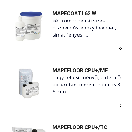
MAPECOAT I 62 W
két komponensű vizes
diszperziós epoxy bevonat,
sima, fényes ...
MAPEFLOOR CPU+/MF
nagy teljesítményű, önterülő
poliuretán-cement habarcs 3-
6 mm ...
MAPEFLOOR CPU+/TC