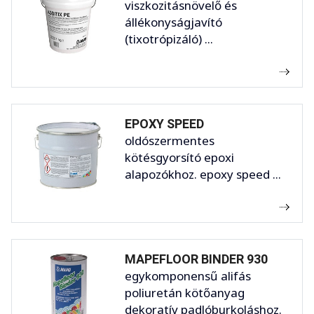
viszkozitásnövelő és
állékonyságjavító
(tixotrópizáló) ...
EPOXY SPEED
oldószermentes
kötésgyorsító epoxi
alapozókhoz. epoxy speed ...
MAPEFLOOR BINDER 930
egykomponensű alifás
poliuretán kötőanyag
dekoratív padlóburkoláshoz.