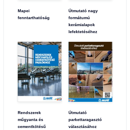
Mapei
Útmutató nagy
fenntarthatóság
formátumú
kerámialapok
lefektetéséhez
Rendszerek
Útmutató
műgyanta és
parkettaragasztó
cementkötésű
választásához