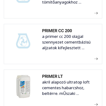
tömítőanyagokhoz ...
PRIMER CC 200
a primer cc 200 olajjal
szennyezet cementbázisú
aljzatok kifejlesztett ...
PRIMER LT
akril alapozó ultratop loft
cementes habarcshoz,
beltérre. mŰszaki ...