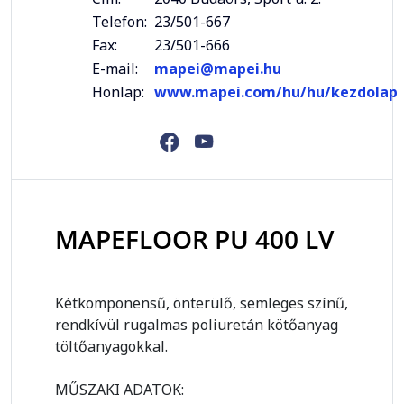
Telefon:
23/501-667
Fax:
23/501-666
E-mail:
mapei@mapei.hu
Honlap:
www.mapei.com/hu/hu/kezdolap
MAPEFLOOR PU 400 LV
Kétkomponensű, önterülő, semleges
színű,
rendkívül rugalmas poliuretán
kötőanyag
töltőanyagokkal.
MŰSZAKI ADATOK: