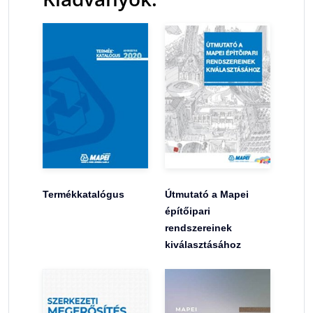
Termékkatalógus
Útmutató a Mapei
építőipari
rendszereinek
kiválasztásához