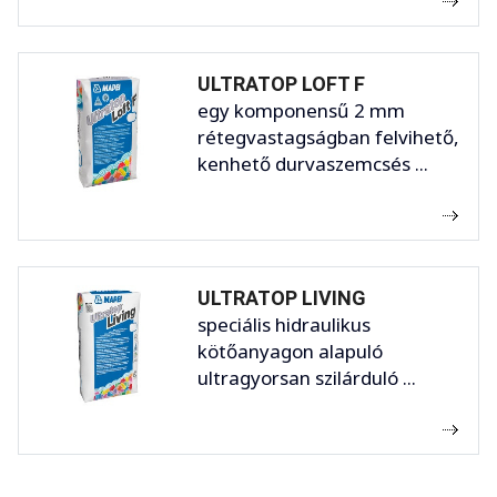
ULTRATOP LOFT F
egy komponensű 2 mm
rétegvastagságban felvihető,
kenhető durvaszemcsés ...
ULTRATOP LIVING
speciális hidraulikus
kötőanyagon alapuló
ultragyorsan szilárduló ...