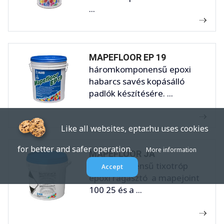
...
MAPEFLOOR EP 19
háromkomponensű epoxi
habarcs savés kopásálló
padlók készítésére. ...
Like all websites, eptar.hu uses cookies
for better and safer operation.
More information
MAPEFLOOR JA
kétkomponensű tixotróp
Accept
epoxi ragasztó a mapejoint
100 25 és a ...