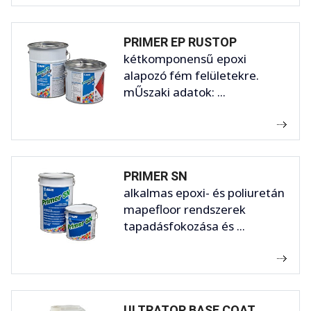
PRIMER EP RUSTOP
kétkomponensű epoxi
alapozó fém felületekre.
mŰszaki adatok: ...
PRIMER SN
alkalmas epoxi- és poliuretán
mapefloor rendszerek
tapadásfokozása és ...
ULTRATOP BASE COAT