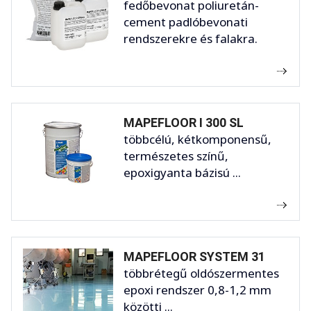
fedőbevonat poliuretán-
cement padlóbevonati
rendszerekre és falakra.
MAPEFLOOR I 300 SL
többcélú, kétkomponensű,
természetes színű,
epoxigyanta bázisú ...
MAPEFLOOR SYSTEM 31
többrétegű oldószermentes
epoxi rendszer 0,8-1,2 mm
közötti ...