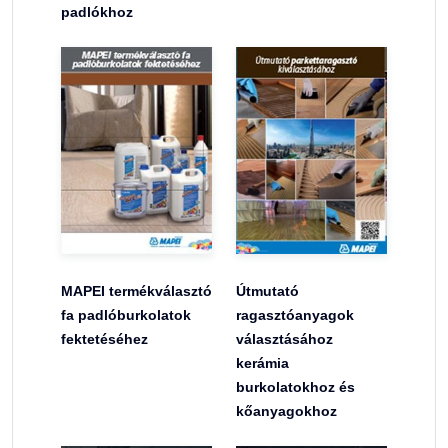
padlókhoz
MAPEI termékválasztó
Útmutató
fa padlóburkolatok
ragasztóanyagok
fektetéséhez
választásához
kerámia
burkolatokhoz és
kőanyagokhoz