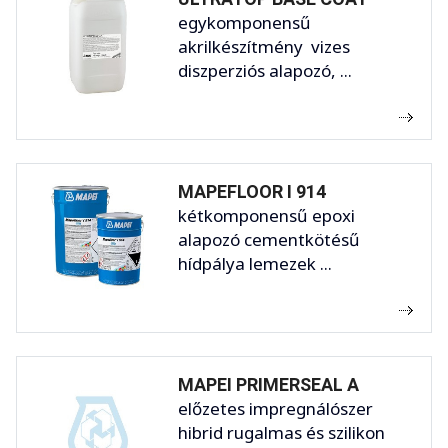
egykomponensű
akrilkészítmény vizes
diszperziós alapozó, ...
MAPEFLOOR I 914
kétkomponensű epoxi
alapozó cementkötésű
hídpálya lemezek ...
MAPEI PRIMERSEAL A
előzetes impregnálószer
hibrid rugalmas és szilikon