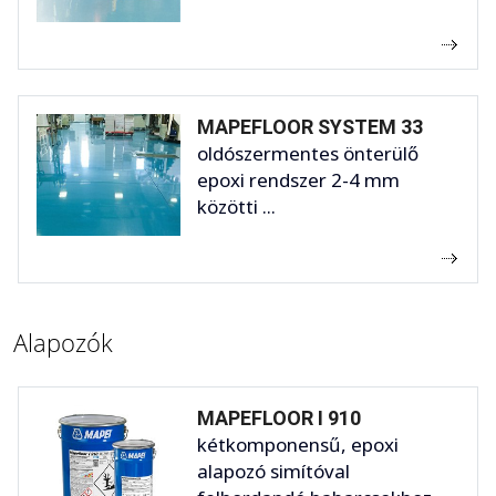
MAPEFLOOR SYSTEM 33
oldószermentes önterülő
epoxi rendszer 2-4 mm
közötti ...
Alapozók
MAPEFLOOR I 910
kétkomponensű, epoxi
alapozó simítóval