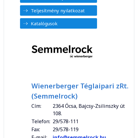
Teljesítmény nyilatkozat
Katalógusok
Wienerberger Téglaipari zRt.
(Semmelrock)
Cím:
2364 Ócsa, Bajcsy-Zsilinszky út
108.
Telefon:
29/578-111
Fax:
29/578-119
E-mail:
info@semmelrock.hu