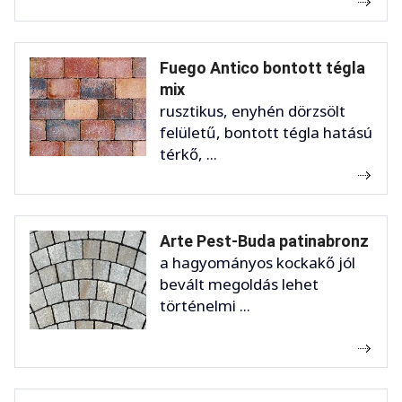
Fuego Antico bontott tégla
mix
rusztikus, enyhén dörzsölt
felületű, bontott tégla hatású
térkő, ...
Arte Pest-Buda patinabronz
a hagyományos kockakő jól
bevált megoldás lehet
történelmi ...