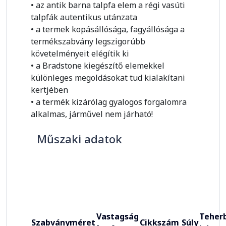
• az antik barna talpfa elem a régi vasúti
talpfák autentikus utánzata
• a termek kopásállósága, fagyállósága a
termékszabvány legszigorúbb
követelményeit elégítik ki
• a Bradstone kiegészítő elemekkel
különleges megoldásokat tud kialakítani
kertjében
• a termék kizárólag gyalogos forgalomra
alkalmas, járművel nem járható!
Műszaki adatok
Vastagság
Teherb
Szabványméret
Cikkszám
Súly