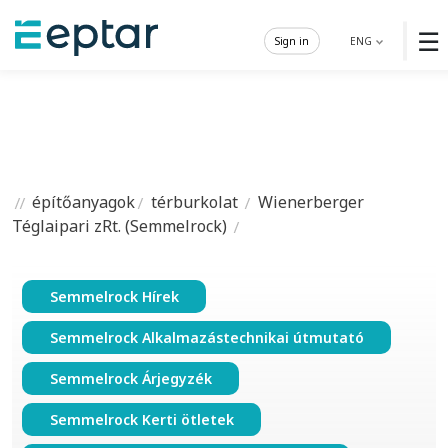
☰
Sign in
ENG
építőanyagok
térburkolat
Wienerberger
Téglaipari zRt. (Semmelrock)
Semmelrock Hírek
Semmelrock Alkalmazástechnikai útmutató
Semmelrock Árjegyzék
Semmelrock Kerti ötletek