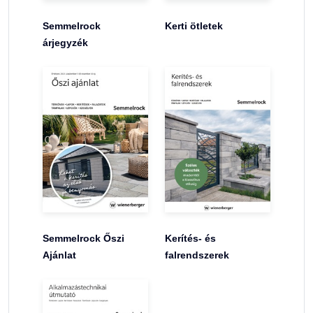
Semmelrock
Kerti ötletek
árjegyzék
Semmelrock Őszi
Kerítés- és
Ajánlat
falrendszerek