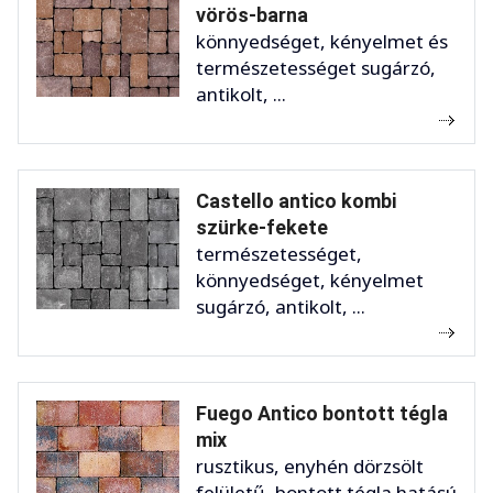
vörös-barna
könnyedséget, kényelmet és
természetességet sugárzó,
antikolt, ...
Castello antico kombi
szürke-fekete
természetességet,
könnyedséget, kényelmet
sugárzó, antikolt, ...
Fuego Antico bontott tégla
mix
rusztikus, enyhén dörzsölt
felületű, bontott tégla hatású