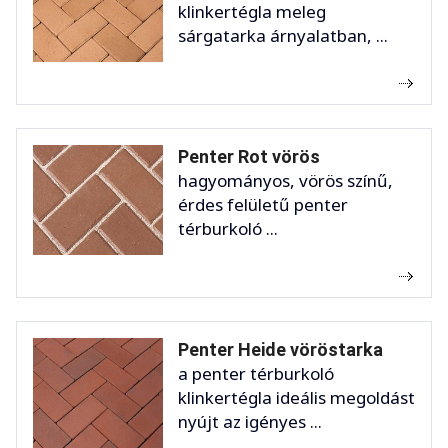
klinkertégla meleg
sárgatarka árnyalatban, ...
Penter Rot vörös
hagyományos, vörös színű,
érdes felületű penter
térburkoló ...
Penter Heide vöröstarka
a penter térburkoló
klinkertégla ideális megoldást
nyújt az igényes ...