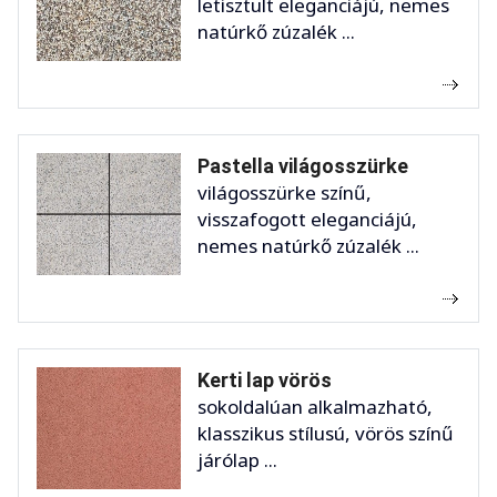
letisztult eleganciájú, nemes
natúrkő zúzalék ...
Pastella világosszürke
világosszürke színű,
visszafogott eleganciájú,
nemes natúrkő zúzalék ...
Kerti lap vörös
sokoldalúan alkalmazható,
klasszikus stílusú, vörös színű
járólap ...