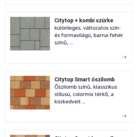
Citytop + kombi szürke
különleges, változatos szín-
és formavilágú, barna-fehér
színű, ...
Citytop Smart őszilomb
Őszilomb színű, klasszikus
stílusú, colormix térkő, a
közkedvelt ...