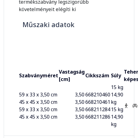
termékszabvány legszigorúbb
követelményeit elégíti ki
Műszaki adatok
Vastagság
Teher
Szabványméret
Cikkszám
Súly
[cm]
képe
15 kg
59 x 33 x 3,50 cm
3,50
668210460
14,90
45 x 45 x 3,50 cm
3,50
668210461
kg
59 x 33 x 3,50 cm
3,50
668211284
15 kg
45 x 45 x 3,50 cm
3,50
668211286
14,90
kg