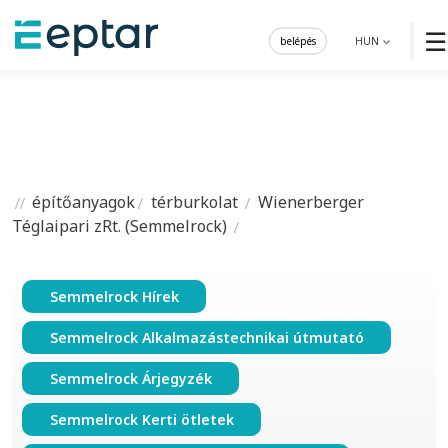
☰
belépés
HUN
építőanyagok
térburkolat
Wienerberger
Téglaipari zRt. (Semmelrock)
Semmelrock Hírek
Semmelrock Alkalmazástechnikai útmutató
Semmelrock Árjegyzék
Semmelrock Kerti ötletek