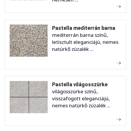
Pastella mediterrán barna
mediterrán barna színű,
letisztult eleganciájú, nemes
natúrkő zúzalék ...
Pastella világosszürke
világosszürke színű,
visszafogott eleganciájú,
nemes natúrkő zúzalék ...