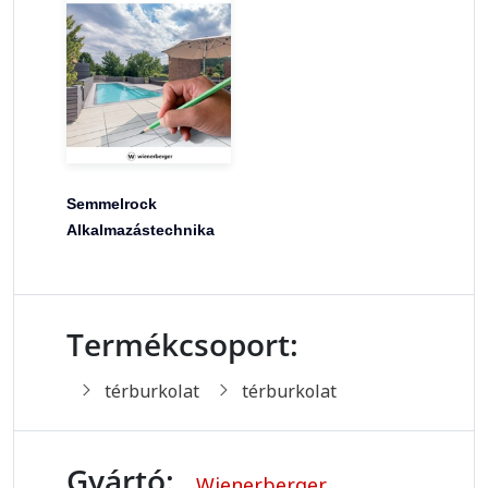
Semmelrock
Alkalmazástechnika
Termékcsoport:
térburkolat
térburkolat
Gyártó:
Wienerberger