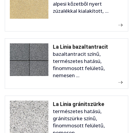
alpesi kőzetből nyert
zúzalékkal kialakított, ...
La Linia bazaltantracit
bazaltantracit színű,
természetes hatású,
finommosott felületű,
nemesen ...
La Linia gránitszürke
természetes hatású,
gránitszürke színű,
finommosott felületű,
nemesen ...