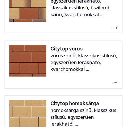
egyszerűen lerakható,
klasszikus stílusú, őszilomb
színű, kvarchomokkal ...
Citytop vörös
vörös színű, klasszikus stílusú,
egyszerűen lerakható,
kvarchomokkal ...
Citytop homoksárga
homoksárga színű, klasszikus
stílusú, egyszerűen
lerakható, ...