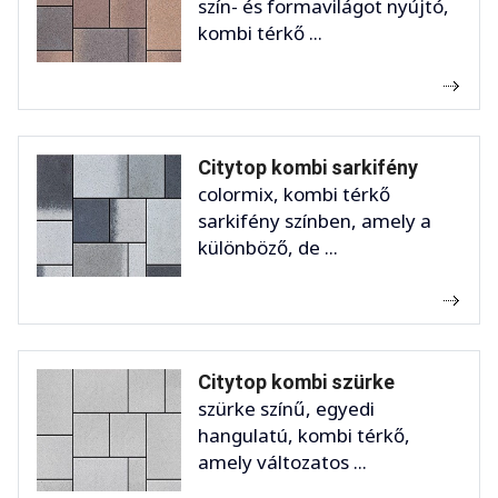
szín- és formavilágot nyújtó,
kombi térkő ...
Citytop kombi sarkifény
colormix, kombi térkő
sarkifény színben, amely a
különböző, de ...
Citytop kombi szürke
szürke színű, egyedi
hangulatú, kombi térkő,
amely változatos ...