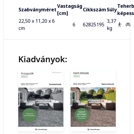
Vastagság
Teherb
Szabványméret
Cikkszám
Súly
[cm]
képes
22,50 x 11,20 x 6
3,37
6
62825195
cm
kg
Kiadványok: