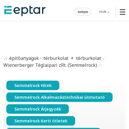
☰
belépés
HUN
építőanyagok
térburkolat
+
térburkolat
Wienerberger Téglaipari zRt. (Semmelrock)
Semmelrock Hírek
Semmelrock Alkalmazástechnikai útmutató
Semmelrock Árjegyzék
Semmelrock Kerti ötletek