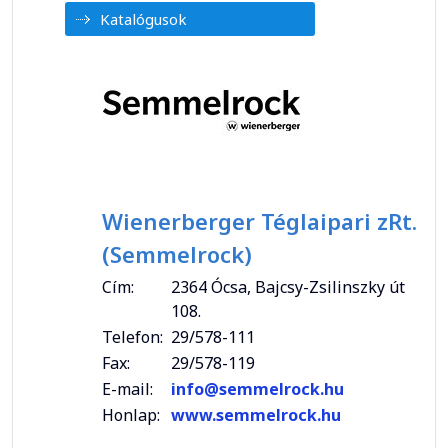
Katalógusok
Wienerberger Téglaipari zRt.
(Semmelrock)
Cím:
2364 Ócsa, Bajcsy-Zsilinszky út
108.
Telefon:
29/578-111
Fax:
29/578-119
E-mail:
info@semmelrock.hu
Honlap:
www.semmelrock.hu