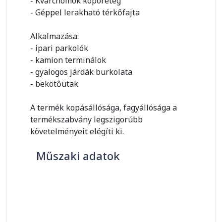
- Kvarchomok kopóréteg
- Géppel lerakható térkőfajta
Alkalmazása:
- ipari parkolók
- kamion terminálok
- gyalogos járdák burkolata
- bekötőutak
A termék kopásállósága, fagyállósága a
termékszabvány legszigorúbb
követelményeit elégíti ki.
Műszaki adatok