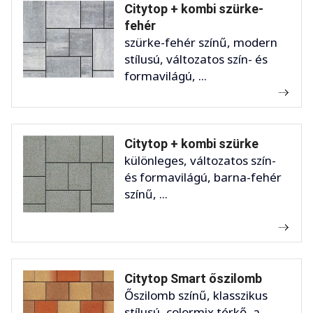
Citytop + kombi szürke-
fehér
szürke-fehér színű, modern
stílusú, változatos szín- és
formavilágú, ...
Citytop + kombi szürke
különleges, változatos szín-
és formavilágú, barna-fehér
színű, ...
Citytop Smart őszilomb
Őszilomb színű, klasszikus
stílusú, colormix térkő, a