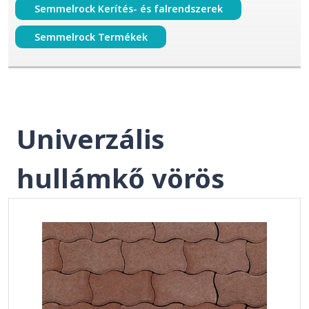
Semmelrock Kerítés- és falrendszerek
Semmelrock Termékek
Univerzális
hullámkő vörös