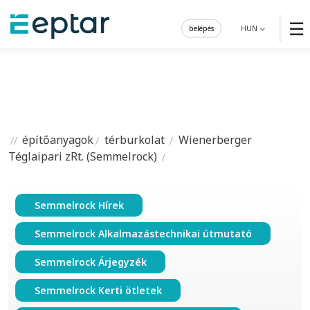
☰
belépés
HUN
építőanyagok
térburkolat
Wienerberger
Téglaipari zRt. (Semmelrock)
Semmelrock Hírek
Semmelrock Alkalmazástechnikai útmutató
Semmelrock Árjegyzék
Semmelrock Kerti ötletek