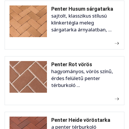
Penter Husum sárgatarka
sajtolt, klasszikus stílusú
klinkertégla meleg
sárgatarka árnyalatban, ...
Penter Rot vörös
hagyományos, vörös színű,
érdes felületű penter
térburkoló ...
Penter Heide vöröstarka
a penter térburkoló