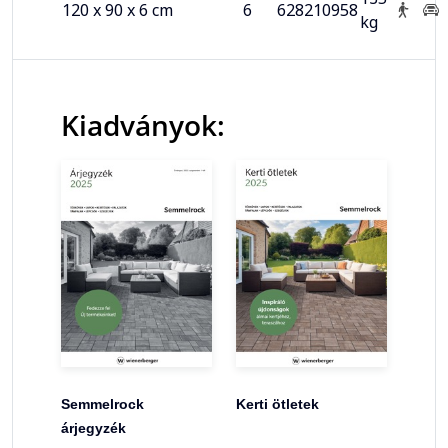
120 x 90 x 6 cm
6
628210958
kg
Kiadványok:
Semmelrock
Kerti ötletek
árjegyzék