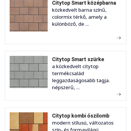
Citytop Smart középbarna
közkedvelt barna színű,
colormix térkő, amely a
különböző, de ...
Citytop Smart szürke
a közkedvelt citytop
termékcsalád
leggazdaságosabb tagja.
népszerű, ...
Citytop kombi őszilomb
modern stílusú, változatos
szín- és formavilágú,