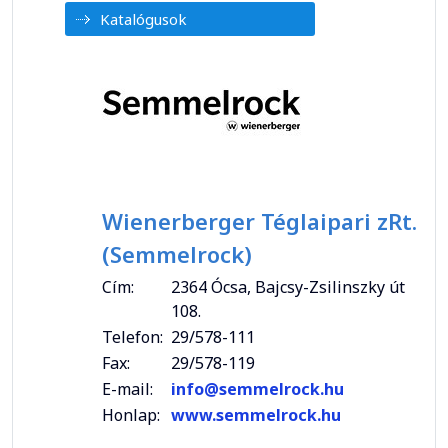
Katalógusok
Wienerberger Téglaipari zRt.
(Semmelrock)
Cím:
2364 Ócsa, Bajcsy-Zsilinszky út
108.
Telefon:
29/578-111
Fax:
29/578-119
E-mail:
info@semmelrock.hu
Honlap:
www.semmelrock.hu