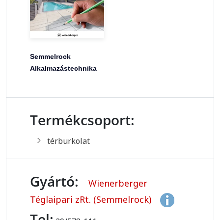
Semmelrock
Alkalmazástechnika
Termékcsoport:
térburkolat
Gyártó:
Wienerberger
Téglaipari zRt. (Semmelrock)
Tel: