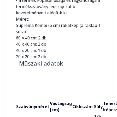
• a termék kopásállósága és fagyállósága a
termékszabvány legszigorúbb
követelményeit elégítik ki
Méret:
Suprema Kombi (6 cm) rakatkép (a raklap 1
sora):
60 × 40 cm: 2 db
40 x 40 cm: 2 db
40 x 20 cm: 1 db
20 x 20 cm: 2 db
Műszaki adatok
Vastagság
Teherb
Szabványméret
Cikkszám
Súly
[cm]
képes
135