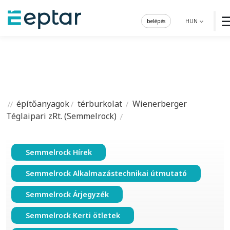
belépés
HUN
építőanyagok
térburkolat
Wienerberger
Téglaipari zRt. (Semmelrock)
Semmelrock Hírek
Semmelrock Alkalmazástechnikai útmutató
Semmelrock Árjegyzék
Semmelrock Kerti ötletek