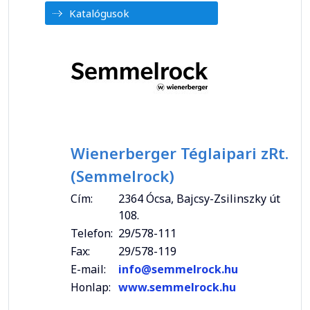
Katalógusok
Wienerberger Téglaipari zRt.
(Semmelrock)
Cím:
2364 Ócsa, Bajcsy-Zsilinszky út
108.
Telefon:
29/578-111
Fax:
29/578-119
E-mail:
info@semmelrock.hu
Honlap:
www.semmelrock.hu