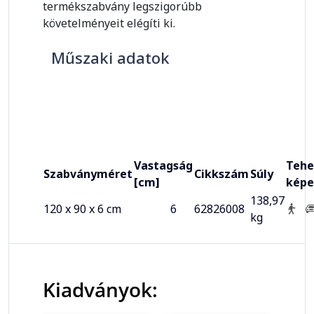
termékszabvány legszigorúbb
követelményeit elégíti ki.
Műszaki adatok
Vastagság
Tehe
Szabványméret
Cikkszám
Súly
[cm]
képe
138,97
120 x 90 x 6 cm
6
62826008
kg
Kiadványok: