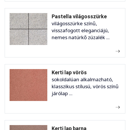
Pastella világosszürke
világosszürke színű,
visszafogott eleganciájú,
nemes natúrkő zúzalék ...
Kerti lap vörös
sokoldalúan alkalmazható,
klasszikus stílusú, vörös színű
járólap ...
Kerti lap barna