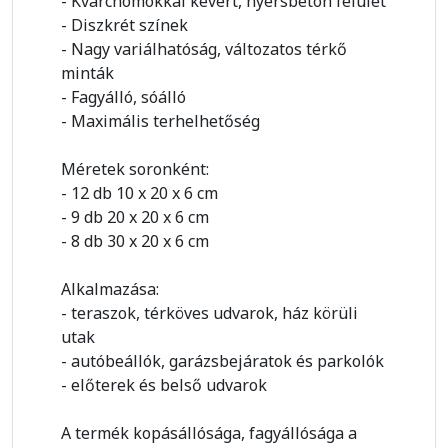
- Kvarchomokkal kevert, nyersbeton felület
- Diszkrét színek
- Nagy variálhatóság, változatos térkő
minták
- Fagyálló, sóálló
- Maximális terhelhetőség
Méretek soronként:
- 12 db 10 x 20 x 6 cm
- 9 db 20 x 20 x 6 cm
- 8 db 30 x 20 x 6 cm
Alkalmazása:
- teraszok, térköves udvarok, ház körüli
utak
- autóbeállók, garázsbejáratok és parkolók
- előterek és belső udvarok
A termék kopásállósága, fagyállósága a