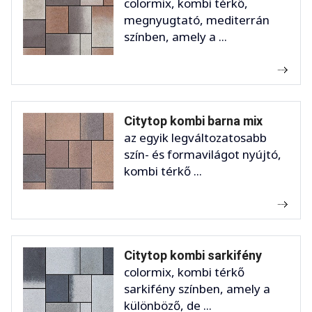
colormix, kombi térkő,
megnyugtató, mediterrán
színben, amely a ...
Citytop kombi barna mix
az egyik legváltozatosabb
szín- és formavilágot nyújtó,
kombi térkő ...
Citytop kombi sarkifény
colormix, kombi térkő
sarkifény színben, amely a
különböző, de ...