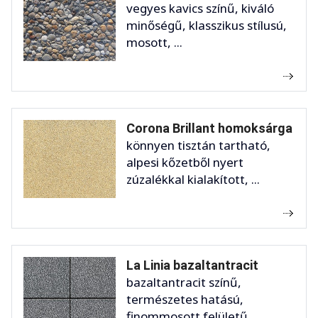
vegyes kavics színű, kiváló
minőségű, klasszikus stílusú,
mosott, ...
Corona Brillant homoksárga
könnyen tisztán tartható,
alpesi kőzetből nyert
zúzalékkal kialakított, ...
La Linia bazaltantracit
bazaltantracit színű,
természetes hatású,
finommosott felületű,