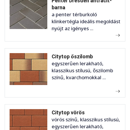
Penter Dresden antracit-
barna
a penter térburkoló
klinkertégla ideális megoldást
nyújt az igényes ...
Citytop őszilomb
egyszerűen lerakható,
klasszikus stílusú, őszilomb
színű, kvarchomokkal ...
Citytop vörös
vörös színű, klasszikus stílusú,
egyszerűen lerakható,