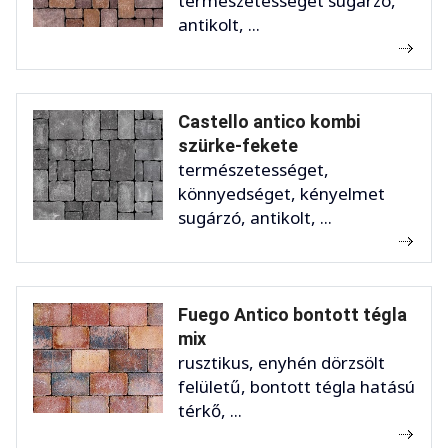
természetességet sugárzó,
antikolt, ...
Castello antico kombi
szürke-fekete
természetességet,
könnyedséget, kényelmet
sugárzó, antikolt, ...
Fuego Antico bontott tégla
mix
rusztikus, enyhén dörzsölt
felületű, bontott tégla hatású
térkő, ...