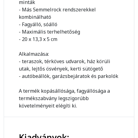
minták
- Más Semmelrock rendszerekkel
kombinálható
- Fagyálló, sóálló
- Maximális terhelhetőség
- 20 x 13,3 x 5 cm
Alkalmazása:
- teraszok, térköves udvarok, ház körüli
utak, lejtős ösvények, kerti sütögető
- autóbeállók, garázsbejáratok és parkolók
A termék kopásállósága, fagyállósága a
termékszabvány legszigorúbb
követelményeit elégíti ki.
Kiadványok: