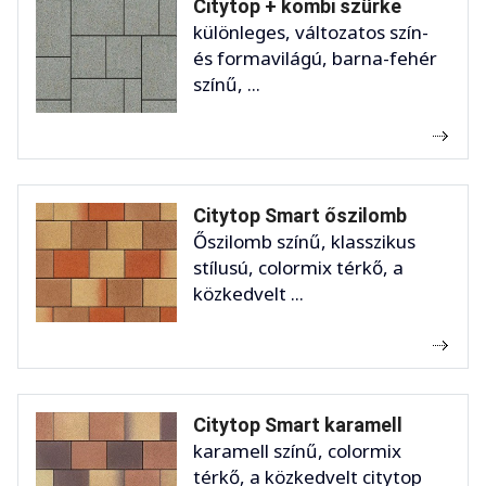
Citytop + kombi szürke
különleges, változatos szín-
és formavilágú, barna-fehér
színű, ...
Citytop Smart őszilomb
Őszilomb színű, klasszikus
stílusú, colormix térkő, a
közkedvelt ...
Citytop Smart karamell
karamell színű, colormix
térkő, a közkedvelt citytop