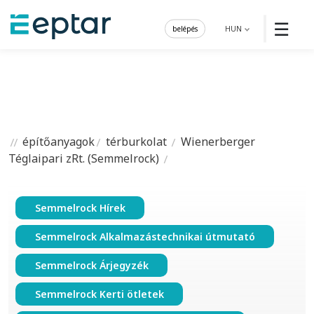
☰
belépés
HUN
építőanyagok
térburkolat
Wienerberger
Téglaipari zRt. (Semmelrock)
Semmelrock Hírek
Semmelrock Alkalmazástechnikai útmutató
Semmelrock Árjegyzék
Semmelrock Kerti ötletek