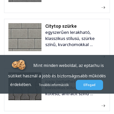
Citytop szürke
egyszerűen lerakható,
klasszikus stílusú, szürke
színű, kvarchomokkal ...
Mint minden weboldal, az eptar.hu is
Behaton antracit
sütiket használ a jobb és biztonságosabb működés
nagy terhelhetőségű,
érdekében.
További információk
Elfogad
klasszikus stílusú, dupla
kötésű, antracit színű ...