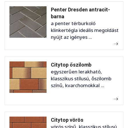
Penter Dresden antracit-
barna
a penter térburkoló
klinkertégla ideális megoldást
nyújt az igényes ...
Citytop őszilomb
egyszerűen lerakható,
klasszikus stílusú, őszilomb
színű, kvarchomokkal ...
Citytop vörös
vörös színű, klasszikus stílusú,