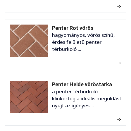
Penter Rot vörös
hagyományos, vörös színű,
érdes felületű penter
térburkoló ...
Penter Heide vöröstarka
a penter térburkoló
klinkertégla ideális megoldást
nyújt az igényes ...