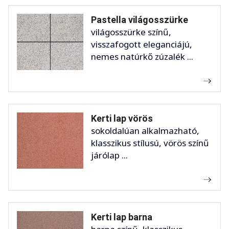
Pastella világosszürke
világosszürke színű,
visszafogott eleganciájú,
nemes natúrkő zúzalék ...
Kerti lap vörös
sokoldalúan alkalmazható,
klasszikus stílusú, vörös színű
járólap ...
Kerti lap barna