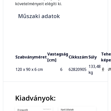
követelményeit elégíti ki.
Műszaki adatok
Vastagság
Tehe
Szabványméret
Cikkszám
Súly
[cm]
képe
133,48
120 x 90 x 6 cm
6
62820905
kg
Kiadványok: