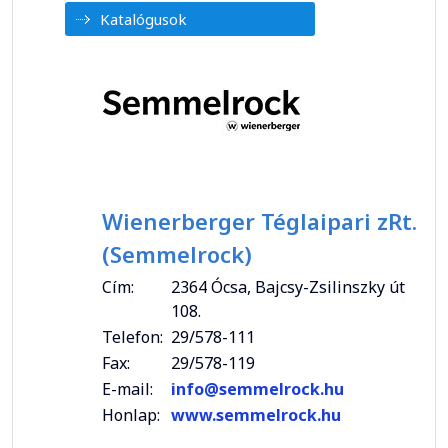
Katalógusok
Wienerberger Téglaipari zRt.
(Semmelrock)
Cím:
2364 Ócsa, Bajcsy-Zsilinszky út
108.
Telefon:
29/578-111
Fax:
29/578-119
E-mail:
info@semmelrock.hu
Honlap:
www.semmelrock.hu