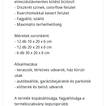
elmozdulásmentes kötést biztosít
- Diszkrét színek, colorflow felület
- Kvarchomokkal kevert felület
- Fagyálló, sóálló
- Maximális terhelhetőség
Méretek soronként:
- 12 db 10 x 20 x 6 cm
- 12 db 20 x 20 x 6 cm
- 6 db 30 x 20 x 6 cm
Alkalmazása:
- teraszok, térköves udvarok, ház körüli
utak
- autóbeállók, garázsbejáratok és parkolók
- előterek és belső udvarok
A termék kopásállósága, fagyállósága a
termékszabvány legszigorúbb