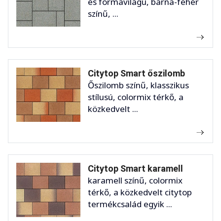
és formavilágú, barna-fehér
színű, ...
Citytop Smart őszilomb
Őszilomb színű, klasszikus
stílusú, colormix térkő, a
közkedvelt ...
Citytop Smart karamell
karamell színű, colormix
térkő, a közkedvelt citytop
termékcsalád egyik ...