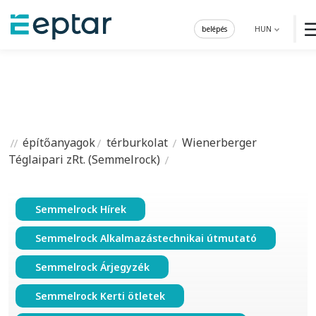
belépés
HUN
építőanyagok
térburkolat
Wienerberger
Téglaipari zRt. (Semmelrock)
Semmelrock Hírek
Semmelrock Alkalmazástechnikai útmutató
Semmelrock Árjegyzék
Semmelrock Kerti ötletek