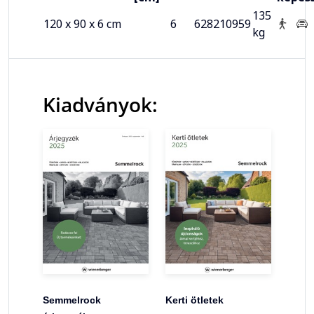
135
120 x 90 x 6 cm
6
628210959
kg
Kiadványok:
Semmelrock
Kerti ötletek