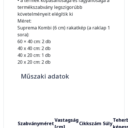
• a termék kopásállósága és fagyállósága a
termékszabvány legszigorúbb
követelményeit elégítik ki
Méret:
Suprema Kombi (6 cm) rakatkép (a raklap 1
sora):
60 × 40 cm: 2 db
40 x 40 cm: 2 db
40 x 20 cm: 1 db
20 x 20 cm: 2 db
Műszaki adatok
Vastagság
Teherb
Szabványméret
Cikkszám
Súly
[cm]
képes