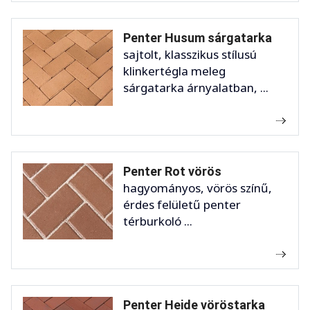
Penter Husum sárgatarka
sajtolt, klasszikus stílusú
klinkertégla meleg
sárgatarka árnyalatban, ...
Penter Rot vörös
hagyományos, vörös színű,
érdes felületű penter
térburkoló ...
Penter Heide vöröstarka