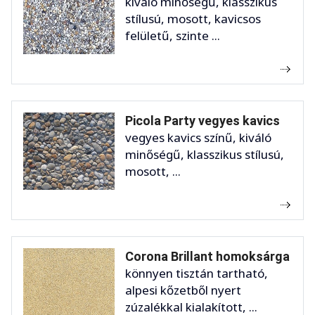
kiváló minőségű, klasszikus
stílusú, mosott, kavicsos
felületű, szinte ...
Picola Party vegyes kavics
vegyes kavics színű, kiváló
minőségű, klasszikus stílusú,
mosott, ...
Corona Brillant homoksárga
könnyen tisztán tartható,
alpesi kőzetből nyert
zúzalékkal kialakított, ...