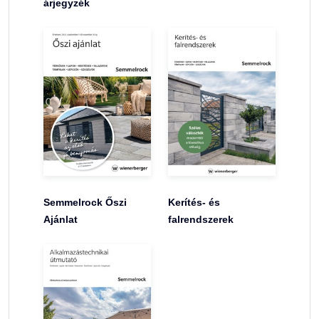
árjegyzék
Semmelrock Őszi
Kerítés- és
Ajánlat
falrendszerek