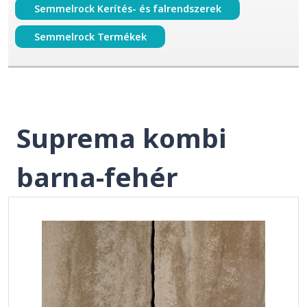
Semmelrock Kerítés- és falrendszerek
Semmelrock Termékek
Suprema kombi
barna-fehér