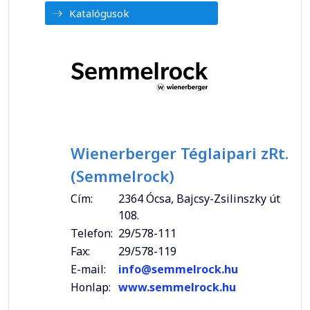
Katalógusok
Wienerberger Téglaipari zRt.
(Semmelrock)
Cím:
2364 Ócsa, Bajcsy-Zsilinszky út
108.
Telefon:
29/578-111
Fax:
29/578-119
E-mail:
info@semmelrock.hu
Honlap:
www.semmelrock.hu