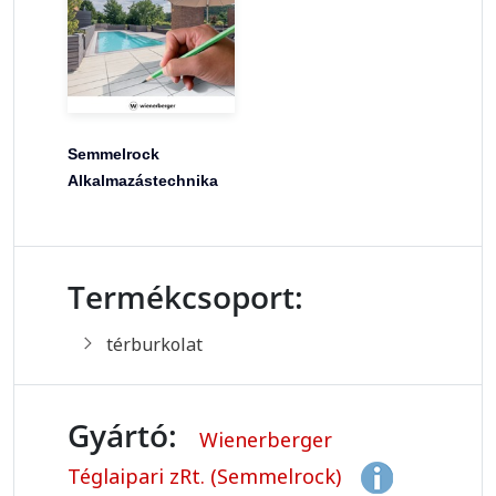
Semmelrock
Alkalmazástechnika
Termékcsoport:
térburkolat
Gyártó:
Wienerberger
Téglaipari zRt. (Semmelrock)