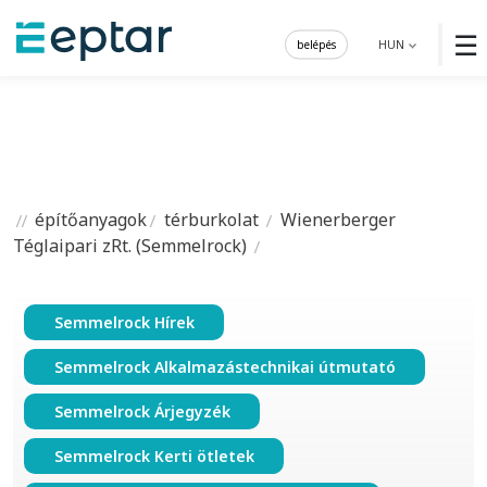
☰
belépés
HUN
építőanyagok
térburkolat
Wienerberger
Téglaipari zRt. (Semmelrock)
Semmelrock Hírek
Semmelrock Alkalmazástechnikai útmutató
Semmelrock Árjegyzék
Semmelrock Kerti ötletek