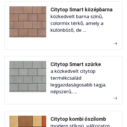
Citytop Smart középbarna
közkedvelt barna színű,
colormix térkő, amely a
különböző, de ...
Citytop Smart szürke
a közkedvelt citytop
termékcsalád
leggazdaságosabb tagja.
népszerű, ...
Citytop kombi őszilomb
modern stílusú, változatos