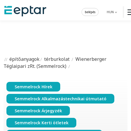
belépés
HUN
építőanyagok
térburkolat
Wienerberger
Téglaipari zRt. (Semmelrock)
Semmelrock Hírek
Semmelrock Alkalmazástechnikai útmutató
Semmelrock Árjegyzék
Semmelrock Kerti ötletek