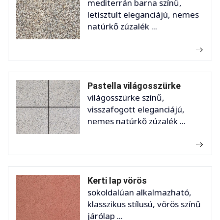
mediterrán barna színű,
letisztult eleganciájú, nemes
natúrkő zúzalék ...
Pastella világosszürke
világosszürke színű,
visszafogott eleganciájú,
nemes natúrkő zúzalék ...
Kerti lap vörös
sokoldalúan alkalmazható,
klasszikus stílusú, vörös színű
járólap ...