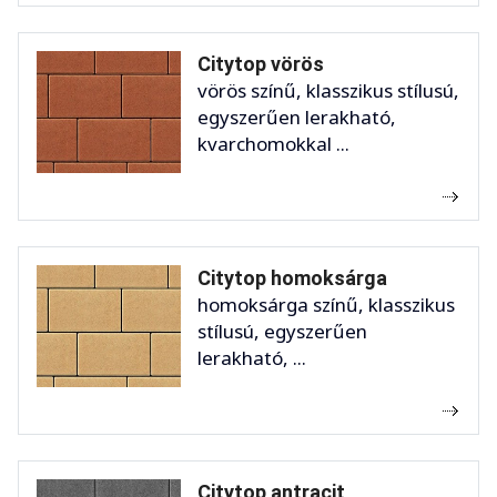
Citytop vörös
vörös színű, klasszikus stílusú,
egyszerűen lerakható,
kvarchomokkal ...
Citytop homoksárga
homoksárga színű, klasszikus
stílusú, egyszerűen
lerakható, ...
Citytop antracit