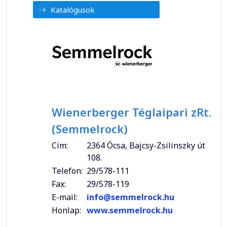
Katalógusok
Wienerberger Téglaipari zRt.
(Semmelrock)
Cím:
2364 Ócsa, Bajcsy-Zsilinszky út
108.
Telefon:
29/578-111
Fax:
29/578-119
E-mail:
info@semmelrock.hu
Honlap:
www.semmelrock.hu