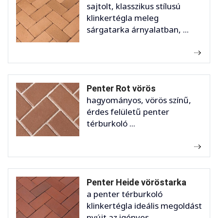
sajtolt, klasszikus stílusú
klinkertégla meleg
sárgatarka árnyalatban, ...
Penter Rot vörös
hagyományos, vörös színű,
érdes felületű penter
térburkoló ...
Penter Heide vöröstarka
a penter térburkoló
klinkertégla ideális megoldást
nyújt az igényes ...