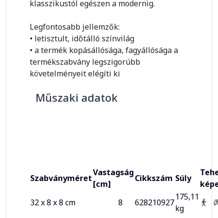
klasszikustól egészen a modernig.
Legfontosabb jellemzők:
• letisztult, időtálló színvilág
• a termék kopásállósága, fagyállósága a
termékszabvány legszigorúbb
követelményeit elégíti ki
Műszaki adatok
Vastagság
Tehe
Szabványméret
Cikkszám
Súly
[cm]
kép
175,11
32 x 8 x 8 cm
8
628210927
kg