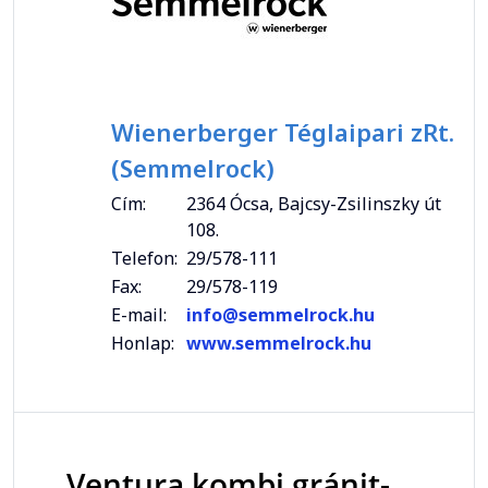
Wienerberger Téglaipari zRt.
(Semmelrock)
Cím:
2364 Ócsa, Bajcsy-Zsilinszky út
108.
Telefon:
29/578-111
Fax:
29/578-119
E-mail:
info@semmelrock.hu
Honlap:
www.semmelrock.hu
Ventura kombi gránit-