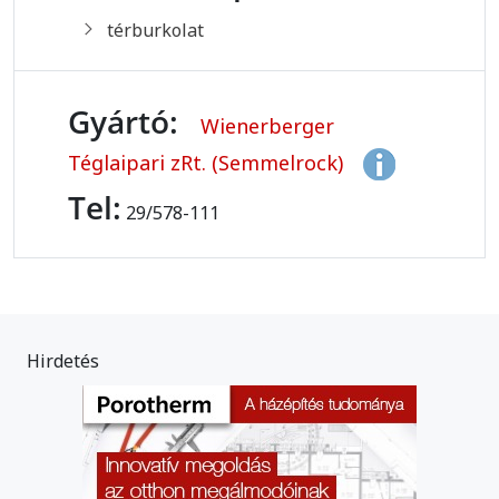
térburkolat
Gyártó:
Wienerberger
Téglaipari zRt. (Semmelrock)
Tel:
29/578-111
Hirdetés