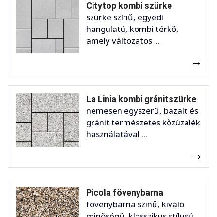
Citytop kombi szürke
szürke színű, egyedi
hangulatú, kombi térkő,
amely változatos ...
La Linia kombi gránitszürke
nemesen egyszerű, bazalt és
gránit természetes kőzúzalék
használatával ...
Picola fövenybarna
fövenybarna színű, kiváló
minőségű, klasszikus stílusú,