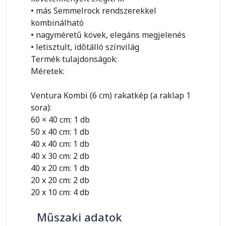
• más Semmelrock rendszerekkel
kombinálható
• nagyméretű kövek, elegáns megjelenés
• letisztult, időtálló színvilág
Termék tulajdonságok:
Méretek:
Ventura Kombi (6 cm) rakatkép (a raklap 1
sora):
60 × 40 cm: 1 db
50 x 40 cm: 1 db
40 x 40 cm: 1 db
40 x 30 cm: 2 db
40 x 20 cm: 1 db
20 x 20 cm: 2 db
20 x 10 cm: 4 db
Műszaki adatok