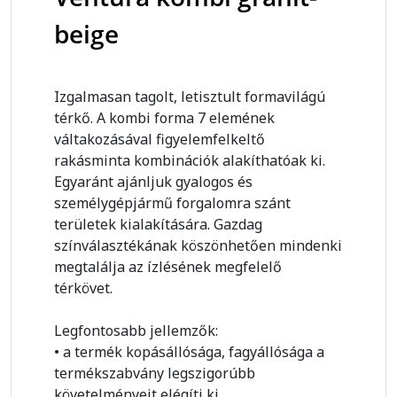
beige
Izgalmasan tagolt, letisztult formavilágú
térkő. A kombi forma 7 elemének
váltakozásával figyelemfelkeltő
rakásminta kombinációk alakíthatóak ki.
Egyaránt ajánljuk gyalogos és
személygépjármű forgalomra szánt
területek kialakítására. Gazdag
színválasztékának köszönhetően mindenki
megtalálja az ízlésének megfelelő
térkövet.
Legfontosabb jellemzők:
• a termék kopásállósága, fagyállósága a
termékszabvány legszigorúbb
követelményeit elégíti ki