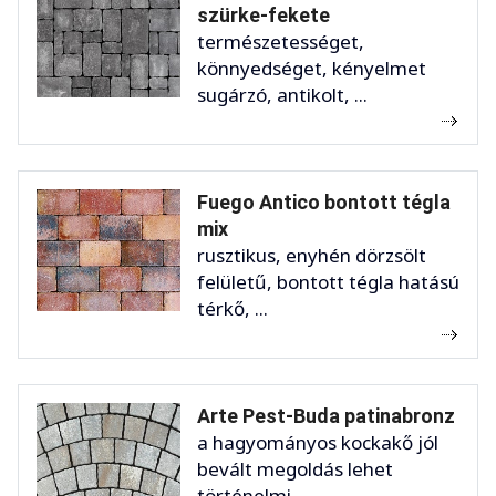
szürke-fekete
természetességet,
könnyedséget, kényelmet
sugárzó, antikolt, ...
Fuego Antico bontott tégla
mix
rusztikus, enyhén dörzsölt
felületű, bontott tégla hatású
térkő, ...
Arte Pest-Buda patinabronz
a hagyományos kockakő jól
bevált megoldás lehet
történelmi ...