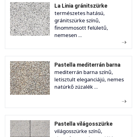
La Linia gránitszürke
természetes hatású,
gránitszürke színű,
finommosott felületű,
nemesen ...
Pastella mediterrán barna
mediterrán barna színű,
letisztult eleganciájú, nemes
natúrkő zúzalék ...
Pastella világosszürke
világosszürke színű,