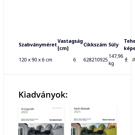
Vastagság
Tehe
Szabványméret
Cikkszám
Súly
[cm]
kép
147,96
120 x 90 x 6 cm
6
628210925
kg
Kiadványok: