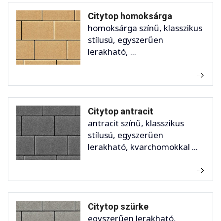
Citytop homoksárga
homoksárga színű, klasszikus
stílusú, egyszerűen
lerakható, ...
Citytop antracit
antracit színű, klasszikus
stílusú, egyszerűen
lerakható, kvarchomokkal ...
Citytop szürke
egyszerűen lerakható,