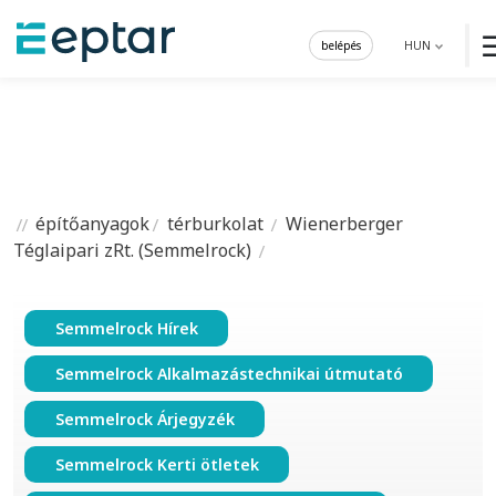
belépés
HUN
építőanyagok
térburkolat
Wienerberger
Téglaipari zRt. (Semmelrock)
Semmelrock Hírek
Semmelrock Alkalmazástechnikai útmutató
Semmelrock Árjegyzék
Semmelrock Kerti ötletek