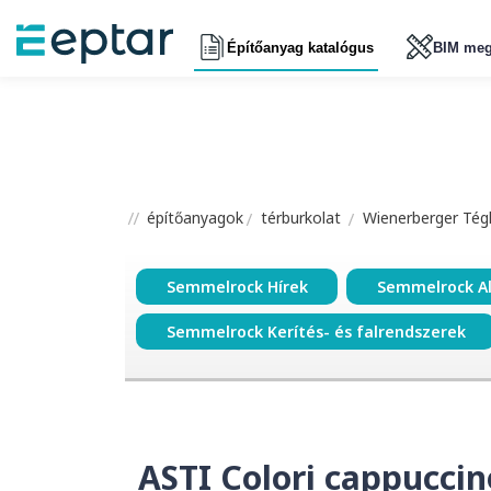
Építőanyag katalógus
BIM meg
építőanyagok
térburkolat
Wienerberger Tégl
Semmelrock Hírek
Semmelrock A
Semmelrock Kerítés- és falrendszerek
ASTI Colori cappuccin