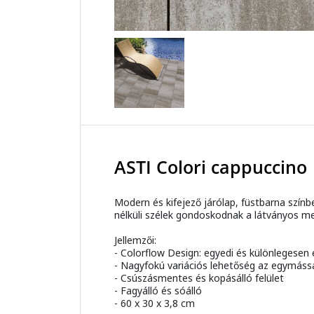
ASTI Colori cappuccino
Modern és kifejező járólap, füstbarna színb
nélküli szélek gondoskodnak a látványos meg
Jellemzői:
- Colorflow Design: egyedi és különlegesen 
- Nagyfokú variációs lehetőség az egymássa
- Csúszásmentes és kopásálló felület
- Fagyálló és sóálló
- 60 x 30 x 3,8 cm