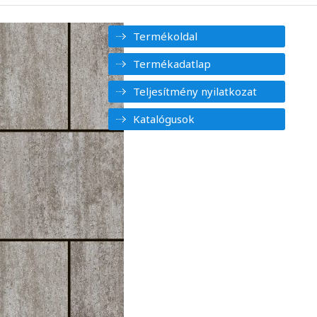
Termékoldal
Termékadatlap
Teljesítmény nyilatkozat
Katalógusok