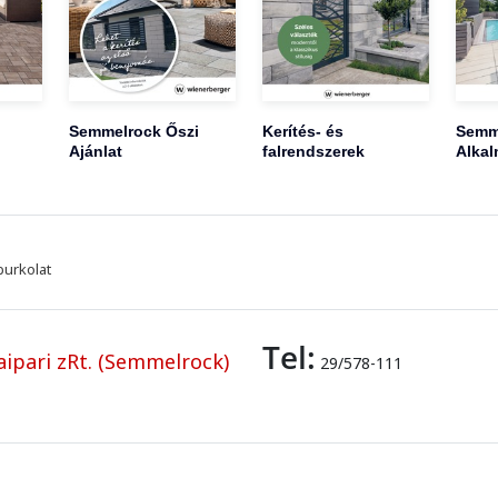
Semmelrock Őszi
Kerítés- és
Semm
Ajánlat
falrendszerek
Alkal
burkolat
Tel:
ipari zRt. (Semmelrock)
29/578-111