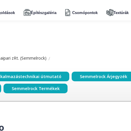
oldások
Építészgaléria
Csomópontok
Textúrák
aipari zRt. (Semmelrock)
lkalmazástechnikai útmutató
Semmelrock Árjegyzék
Semmelrock Termékek
o