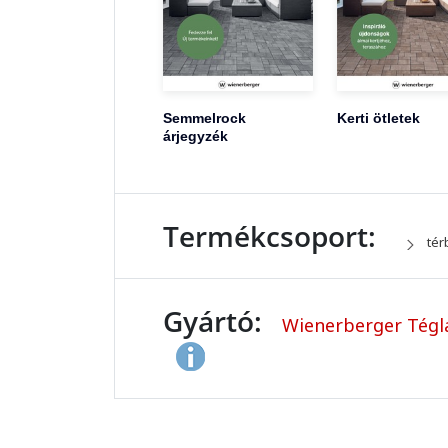
Semmelrock
Kerti ötletek
árjegyzék
Termékcsoport:
tér
Gyártó:
Wienerberger Tégla