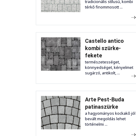
tradicionális stílusú, kombi
térkő finommosott ...
Castello antico
kombi szürke-
fekete
természetességet,
könnyedséget, kényelmet
sugárzó, antikolt, ...
Arte Pest-Buda
patinaszürke
a hagyományos kockakő jól
bevált megoldás lehet
történelmi ...