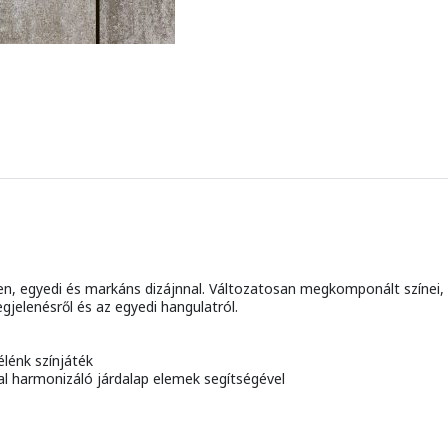
en, egyedi és markáns dizájnnal. Változatosan megkomponált színei, a
jelenésről és az egyedi hangulatról.
élénk színjáték
l harmonizáló járdalap elemek segítségével