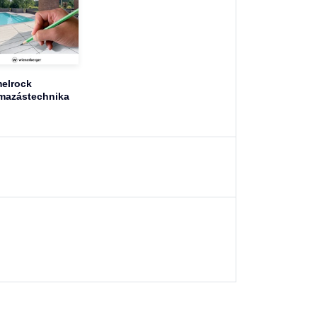
elrock
mazástechnika