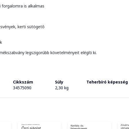
 forgalomra is alkalmas
 ösvények, kerti sütögető
ok
mékszabvány legszigorúbb követelményeit elégíti ki.
Cikkszám
Súly
Teherbíró képesség
34575090
2,30 kg