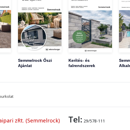
Semmelrock Őszi
Kerítés- és
Semm
Ajánlat
falrendszerek
Alkal
burkolat
Tel:
ipari zRt. (Semmelrock)
29/578-111