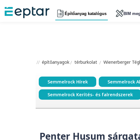
Építőanyag katalógus
BIM meg
építőanyagok
térburkolat
Wienerberger Tégl
Semmelrock Hírek
Semmelrock A
Semmelrock Kerítés- és falrendszerek
Penter Husum sárgat