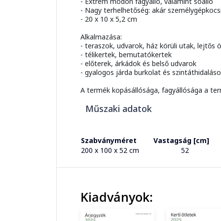
- Extrém módon fagyálló, valamint sóálló
- Nagy terhelhetőség: akár személygépkocsi
- 20 x 10 x 5,2 cm
Alkalmazása:
- teraszok, udvarok, ház körüli utak, lejtős
- télikertek, bemutatókertek
- előterek, árkádok és belső udvarok
- gyalogos járda burkolat és szintáthidalás
A termék kopásállósága, fagyállósága a ter
Műszaki adatok
Szabványméret
Vastagság [cm]
200 x 100 x 52 cm
52
Kiadványok: