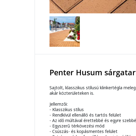
Penter Husum sárgata
Sajtolt, klasszikus stílusú klinkertégla me
akár közterületeken is.
Jellemzői:
- Klasszikus stílus
- Rendkívül ellenálló és tartós felület
- Az idő múltával érettebbé és egyre szebbé
- Egyszerű térkövezési mód
- Csúszás- és kopásmentes felület