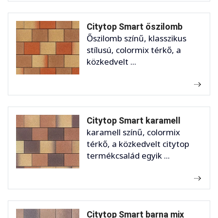
Citytop Smart őszilomb
Őszilomb színű, klasszikus
stílusú, colormix térkő, a
közkedvelt ...
Citytop Smart karamell
karamell színű, colormix
térkő, a közkedvelt citytop
termékcsalád egyik ...
Citytop Smart barna mix