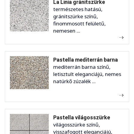
La Linia gránitszürke
természetes hatású,
gránitszürke színű,
finommosott felületű,
nemesen ...
Pastella mediterrán barna
mediterrán barna színű,
letisztult eleganciájú, nemes
natúrkő zúzalék ...
Pastella világosszürke
világosszürke színű,
visszafogott eleganciájú,