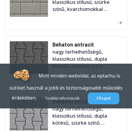
klasszikus stílusú, szürke
színű, kvarchomokkal ...
Behaton antracit
nagy terhelhetőségű,
klasszikus stílusú, dupla
kötésű, antracit színű ...
Mint minden weboldal, az eptar.hu is
sütiket használ a jobb és biztonságosabb működés
érdekében.
További információk
Elfogad
Behaton szürke
nagy terhelhetőségű,
klasszikus stílusú, dupla
kötésű, szürke színű ...