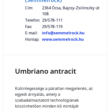
Cím:
2364 Ócsa, Bajcsy-Zsilinszky út
108.
Telefon:
29/578-111
Fax:
29/578-119
E-mail:
info@semmelrock.hu
Honlap:
www.semmelrock.hu
Umbriano antracit
Különlegessége a páratlan megjelenés, az
egyedi árnyalás, amely a
szabadalmaztatott technológiának
köszönhetően minden kő mintáját