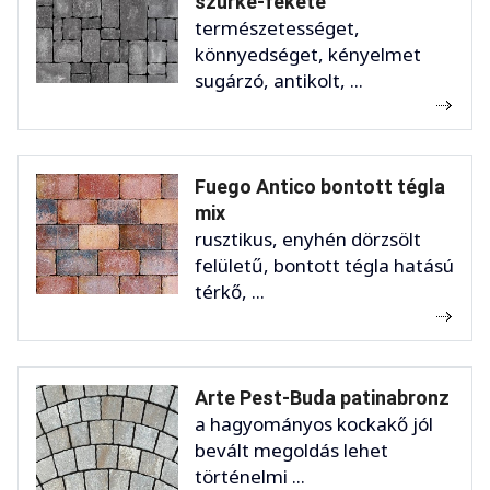
szürke-fekete
természetességet,
könnyedséget, kényelmet
sugárzó, antikolt, ...
Fuego Antico bontott tégla
mix
rusztikus, enyhén dörzsölt
felületű, bontott tégla hatású
térkő, ...
Arte Pest-Buda patinabronz
a hagyományos kockakő jól
bevált megoldás lehet
történelmi ...