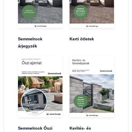
Semmelrock
Kerti ötletek
árjegyzék
Semmelrock Őszi
Kerítés- és