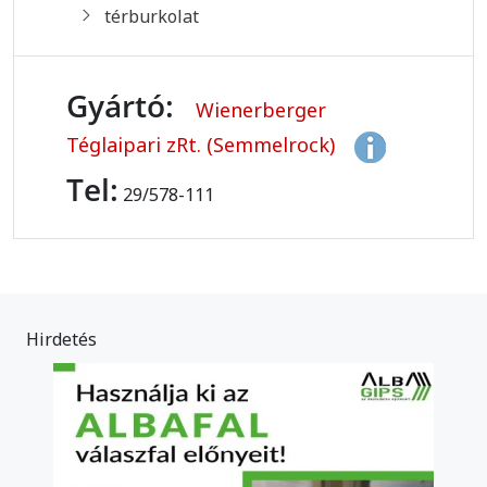
térburkolat
Gyártó:
Wienerberger
Téglaipari zRt. (Semmelrock)
Tel:
29/578-111
Hirdetés