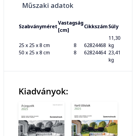
Műszaki adatok
Vastagság
Szabványméret
Cikkszám
Súly
[cm]
11,30
25 x 25 x 8 cm
8
62824468
kg
50 x 25 x 8 cm
8
62824464
23,41
kg
Kiadványok: