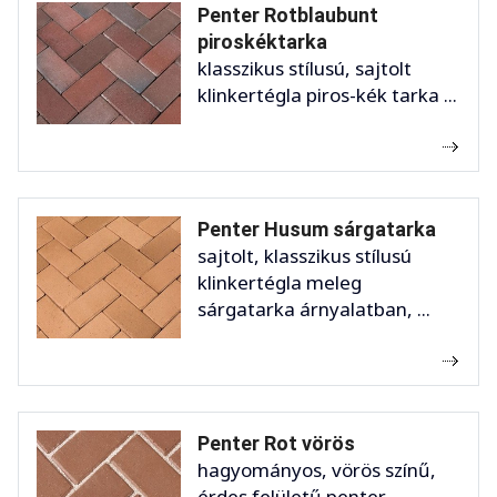
Penter Rotblaubunt
piroskéktarka
klasszikus stílusú, sajtolt
klinkertégla piros-kék tarka ...
Penter Husum sárgatarka
sajtolt, klasszikus stílusú
klinkertégla meleg
sárgatarka árnyalatban, ...
Penter Rot vörös
hagyományos, vörös színű,
érdes felületű penter