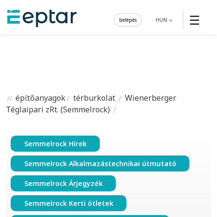
☰
belépés
HUN
építőanyagok
térburkolat
Wienerberger
Téglaipari zRt. (Semmelrock)
Semmelrock Hírek
Semmelrock Alkalmazástechnikai útmutató
Semmelrock Árjegyzék
Semmelrock Kerti ötletek