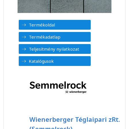
Termékoldal
Termékadatlap
Teljesítmény nyilatkozat
Katalógusok
Wienerberger Téglaipari zRt.
(Semmelrock)