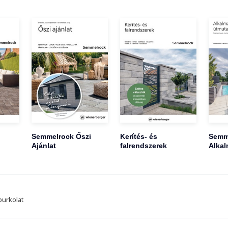
Semmelrock Őszi
Kerítés- és
Semm
Ajánlat
falrendszerek
Alkal
burkolat