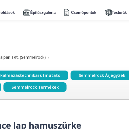
oldások
Építészgaléria
Csomópontok
Textúrák
aipari zRt. (Semmelrock)
lkalmazástechnikai útmutató
Semmelrock Árjegyzék
Semmelrock Termékek
nce lap hamuszürke