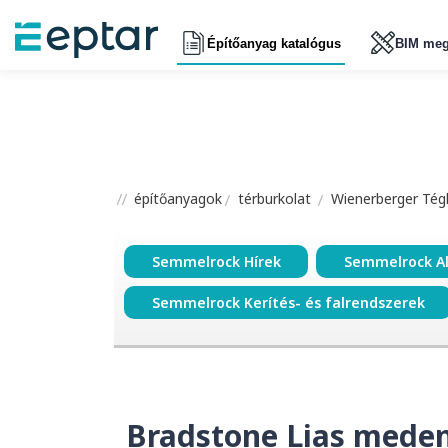
Építőanyag katalógus
BIM meg
építőanyagok
térburkolat
Wienerberger Tégl
Semmelrock Hírek
Semmelrock A
Semmelrock Kerítés- és falrendszerek
Bradstone Lias mede