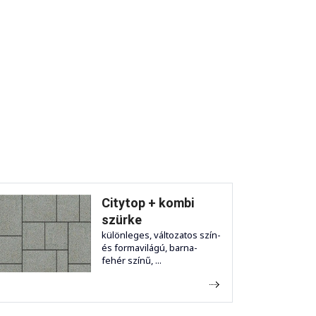
Citytop + kombi
szürke
különleges, változatos szín-
és formavilágú, barna-
fehér színű, ...