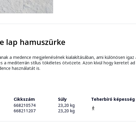
e lap hamuszürke
anak a medence megjelenésének kialakításában, ami különösen igaz
a mediterrán stílus tökéletes ötvözete. Azon kívül hogy keretet ad
ence használatát is.
Cikkszám
Súly
Teherbíró képesség
668210574
23,20 kg
668211207
23,20 kg