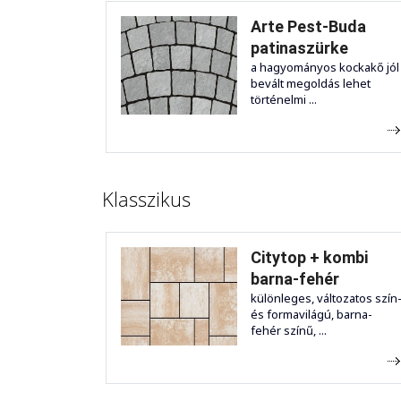
Arte Pest-Buda
patinaszürke
a hagyományos kockakő jól
bevált megoldás lehet
történelmi ...
Klasszikus
Citytop + kombi
barna-fehér
különleges, változatos szín
és formavilágú, barna-
fehér színű, ...