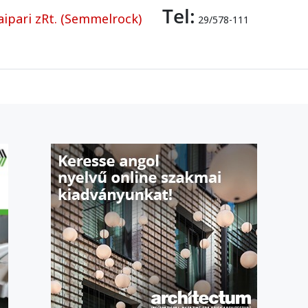
Tel:
ipari zRt. (Semmelrock)
29/578-111