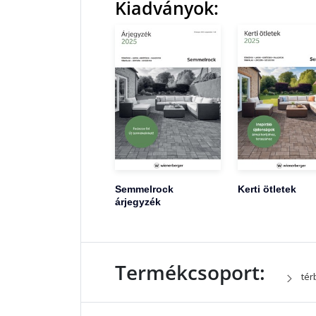
Kiadványok:
Semmelrock
Kerti ötletek
árjegyzék
Termékcsoport:
tér