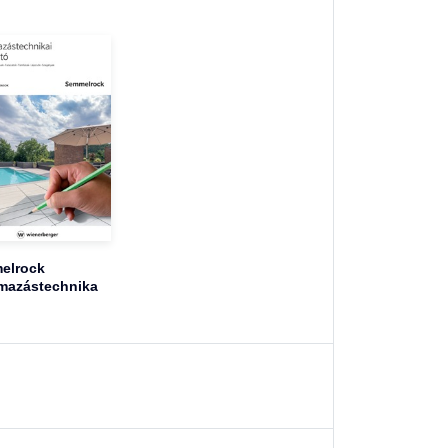
elrock
mazástechnika