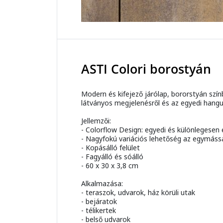
ASTI Colori borostyán
Modern és kifejező járólap, bororstyán szí
látványos megjelenésről és az egyedi hangul
Jellemzői:
- Colorflow Design: egyedi és különlegesen 
- Nagyfokú variációs lehetőség az egymássa
- Kopásálló felület
- Fagyálló és sóálló
- 60 x 30 x 3,8 cm
Alkalmazása:
- teraszok, udvarok, ház körüli utak
- bejáratok
- télikertek
- belső udvarok