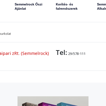
Semmelrock Őszi
Kerítés- és
Semm
Ajánlat
falrendszerek
Alkal
burkolat
Tel:
ipari zRt. (Semmelrock)
29/578-111