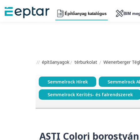
Építőanyag katalógus
BIM meg
építőanyagok
térburkolat
Wienerberger Tégl
Semmelrock Hírek
Semmelrock A
Semmelrock Kerítés- és falrendszerek
ASTI Colori borostyán