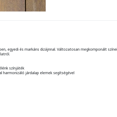
nben, egyedi és markáns dizájnnal. Változatosan megkomponált színei
atról.
élénk színjáték
l harmonizáló járdalap elemek segítségével