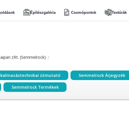
oldások
Építészgaléria
Csomópontok
Textúrák
aipari zRt. (Semmelrock)
lkalmazástechnikai útmutató
Semmelrock Árjegyzék
Semmelrock Termékek