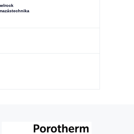
elrock
mazástechnika