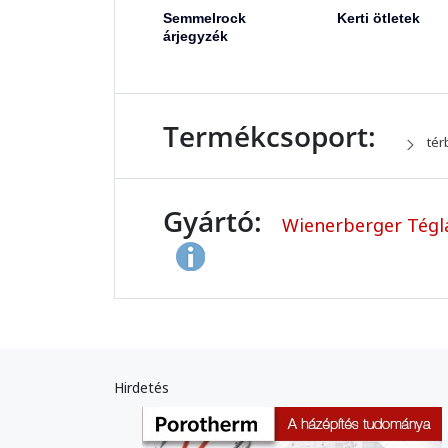
Semmelrock
Kerti ötletek
árjegyzék
Termékcsoport:
tér
Gyártó:
Wienerberger Tégla
Hirdetés