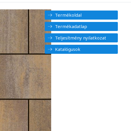
Termékoldal
Termékadatlap
Teljesítmény nyilatkozat
Katalógusok