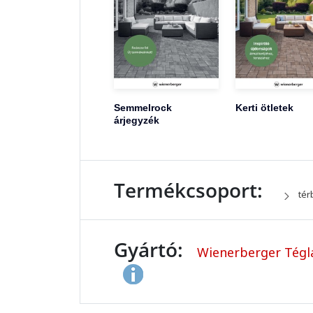
Semmelrock
Kerti ötletek
árjegyzék
Termékcsoport:
tér
Gyártó:
Wienerberger Tégla