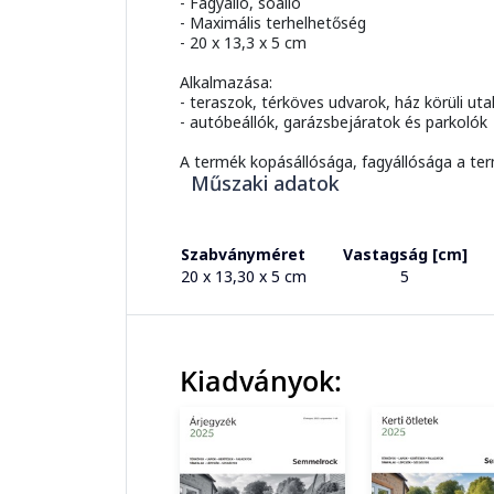
- Fagyálló, sóálló
- Maximális terhelhetőség
- 20 x 13,3 x 5 cm
Alkalmazása:
- teraszok, térköves udvarok, ház körüli uta
- autóbeállók, garázsbejáratok és parkolók
A termék kopásállósága, fagyállósága a ter
Műszaki adatok
Szabványméret
Vastagság [cm]
20 x 13,30 x 5 cm
5
Kiadványok: