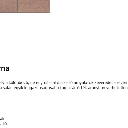
rna
ly a különböző, de egymással összeillő árnyalatok keveredése révén e
ékcsalád egyik leggazdaságosabb tagja, ár-érték arányban verhetetlen
ták
ható