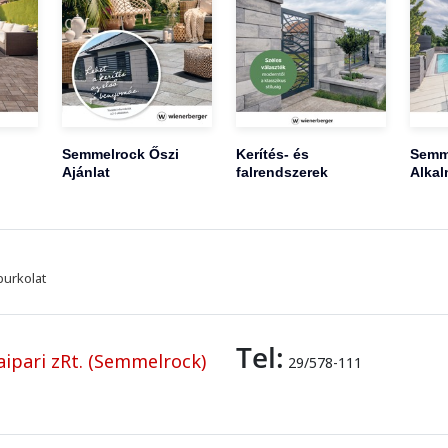
Semmelrock Őszi
Kerítés- és
Semm
Ajánlat
falrendszerek
Alkal
burkolat
Tel:
ipari zRt. (Semmelrock)
29/578-111