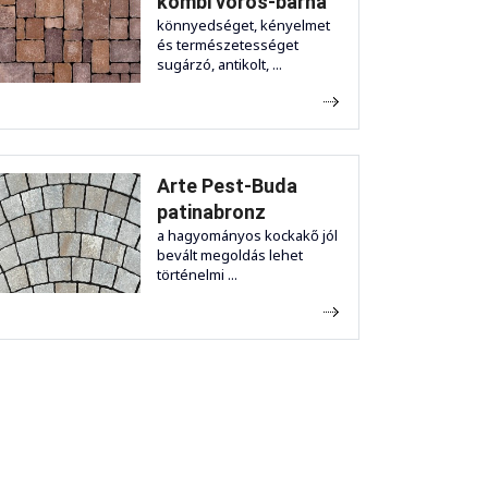
kombi vörös-barna
könnyedséget, kényelmet
és természetességet
sugárzó, antikolt, ...
Arte Pest-Buda
patinabronz
a hagyományos kockakő jól
bevált megoldás lehet
történelmi ...