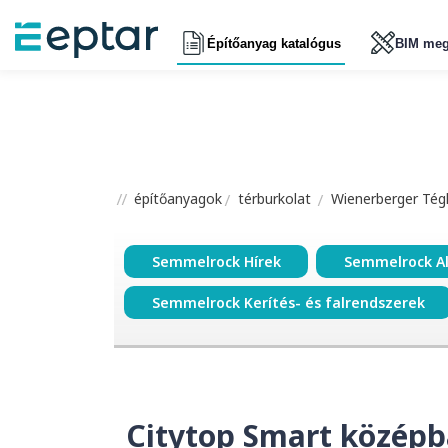
Építőanyag katalógus
BIM meg
építőanyagok
térburkolat
Wienerberger Tégl
Semmelrock Hírek
Semmelrock A
Semmelrock Kerítés- és falrendszerek
Citytop Smart közép