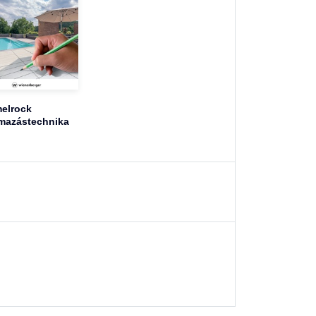
elrock
mazástechnika