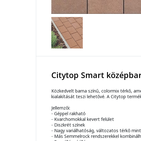
Citytop Smart középba
Közkedvelt barna színű, colormix térkő, ame
kialakítását teszi lehetővé. A Citytop term
Jellemzői:
- Géppel rakható
- Kvarchomokkal kevert felület
- Diszkrét színek
- Nagy variálhatóság, változatos térkő min
- Más Semmelrock rendszerekkel kombinál