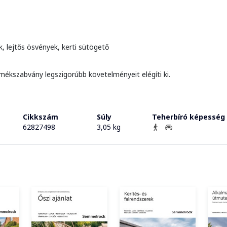
k, lejtős ösvények, kerti sütögető
mékszabvány legszigorúbb követelményeit elégíti ki.
Cikkszám
Súly
Teherbíró képesség
62827498
3,05 kg