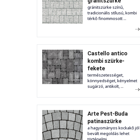
gránitszürke
gránitszürke színű,
tradicionális stílusú, kombi
térkő finommosott ...
Castello antico
kombi szürke-
fekete
természetességet,
könnyedséget, kényelmet
sugárzó, antikolt, ...
Arte Pest-Buda
patinaszürke
a hagyományos kockakő jól
bevált megoldás lehet
történelmi ...