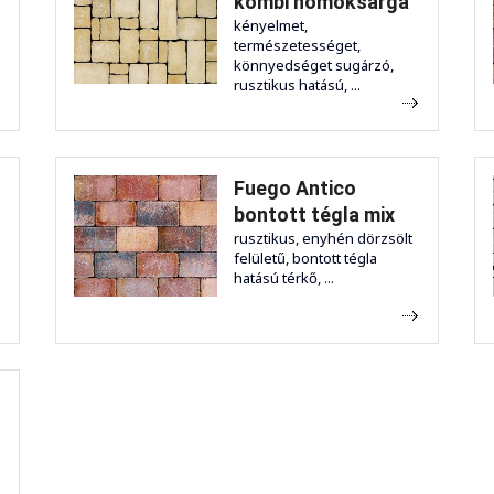
kombi homoksárga
kényelmet,
természetességet,
könnyedséget sugárzó,
rusztikus hatású, ...
Fuego Antico
bontott tégla mix
rusztikus, enyhén dörzsölt
felületű, bontott tégla
hatású térkő, ...