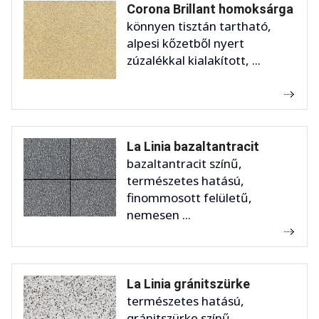
Corona Brillant homoksárga
könnyen tisztán tartható,
alpesi kőzetből nyert
zúzalékkal kialakított, ...
La Linia bazaltantracit
bazaltantracit színű,
természetes hatású,
finommosott felületű,
nemesen ...
La Linia gránitszürke
természetes hatású,
gránitszürke színű,