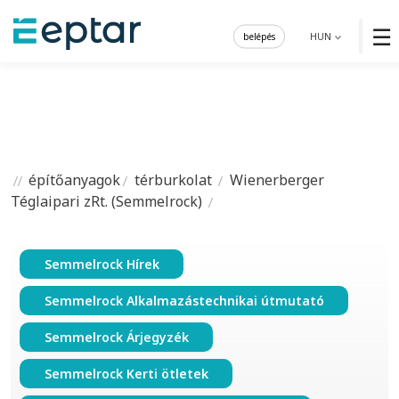
☰
belépés
HUN
építőanyagok
térburkolat
Wienerberger
Téglaipari zRt. (Semmelrock)
Semmelrock Hírek
Semmelrock Alkalmazástechnikai útmutató
Semmelrock Árjegyzék
Semmelrock Kerti ötletek