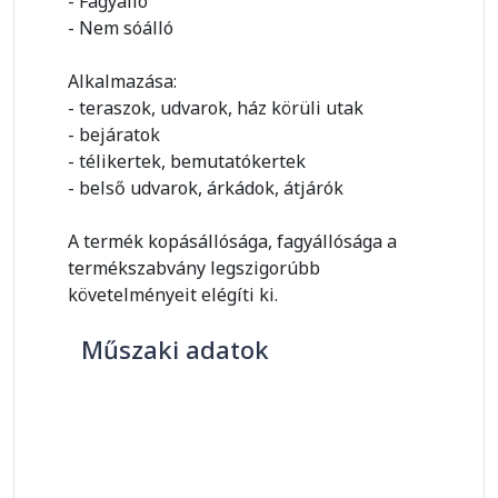
- Fagyálló
- Nem sóálló
Alkalmazása:
- teraszok, udvarok, ház körüli utak
- bejáratok
- télikertek, bemutatókertek
- belső udvarok, árkádok, átjárók
A termék kopásállósága, fagyállósága a
termékszabvány legszigorúbb
követelményeit elégíti ki.
Műszaki adatok