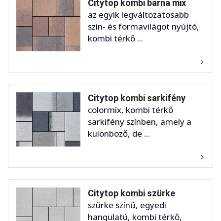
Citytop kombi barna mix
az egyik legváltozatosabb
szín- és formavilágot nyújtó,
kombi térkő ...
Citytop kombi sarkifény
colormix, kombi térkő
sarkifény színben, amely a
különböző, de ...
Citytop kombi szürke
szürke színű, egyedi
hangulatú, kombi térkő,