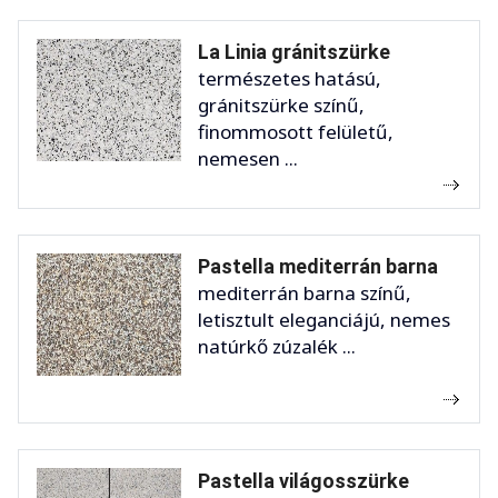
La Linia gránitszürke
természetes hatású,
gránitszürke színű,
finommosott felületű,
nemesen ...
Pastella mediterrán barna
mediterrán barna színű,
letisztult eleganciájú, nemes
natúrkő zúzalék ...
Pastella világosszürke