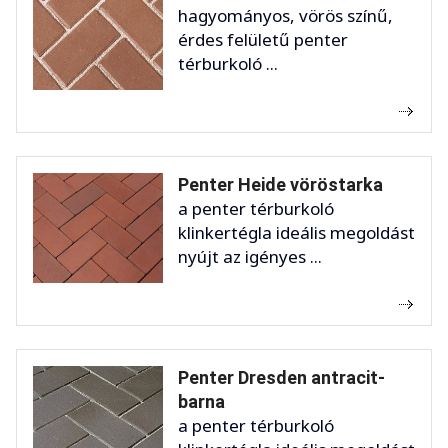
hagyományos, vörös színű,
érdes felületű penter
térburkoló ...
Penter Heide vöröstarka
a penter térburkoló
klinkertégla ideális megoldást
nyújt az igényes ...
Penter Dresden antracit-
barna
a penter térburkoló