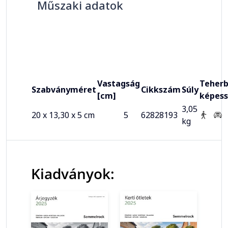
Műszaki adatok
Vastagság
Teherb
Szabványméret
Cikkszám
Súly
[cm]
képes
3,05
20 x 13,30 x 5 cm
5
62828193
kg
Kiadványok: