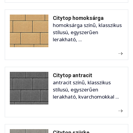
Citytop homoksárga
homoksárga színű, klasszikus
stílusú, egyszerűen
lerakható, ...
Citytop antracit
antracit színű, klasszikus
stílusú, egyszerűen
lerakható, kvarchomokkal ...
Citytop szürke