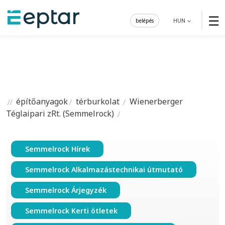
☰
belépés
HUN
építőanyagok
térburkolat
Wienerberger
Téglaipari zRt. (Semmelrock)
Semmelrock Hírek
Semmelrock Alkalmazástechnikai útmutató
Semmelrock Árjegyzék
Semmelrock Kerti ötletek