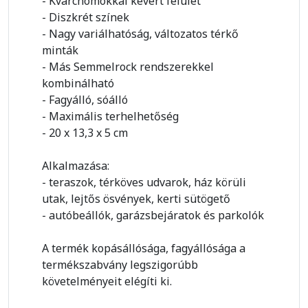
- Kvarchomokkal kevert felület
- Diszkrét színek
- Nagy variálhatóság, változatos térkő
minták
- Más Semmelrock rendszerekkel
kombinálható
- Fagyálló, sóálló
- Maximális terhelhetőség
- 20 x 13,3 x 5 cm
Alkalmazása:
- teraszok, térköves udvarok, ház körüli
utak, lejtős ösvények, kerti sütögető
- autóbeállók, garázsbejáratok és parkolók
A termék kopásállósága, fagyállósága a
termékszabvány legszigorúbb
követelményeit elégíti ki.