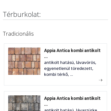
Térburkolat:
Tradicionális
Appia Antica kombi antikolt
...
antikolt hatású, lávavörös,
egyenetlenül töredezett,
kombi térkő, ...
Appia Antica kombi antikolt
...
antikolt hatású, lávaszürke,