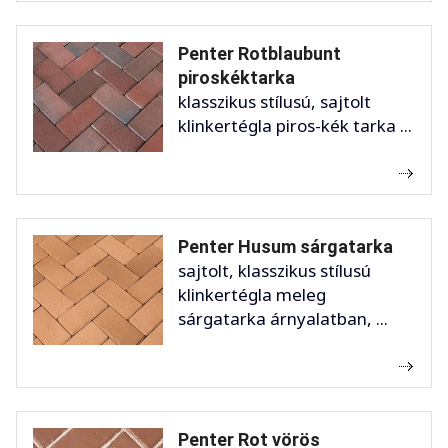
Penter Rotblaubunt
piroskéktarka
klasszikus stílusú, sajtolt
klinkertégla piros-kék tarka ...
Penter Husum sárgatarka
sajtolt, klasszikus stílusú
klinkertégla meleg
sárgatarka árnyalatban, ...
Penter Rot vörös