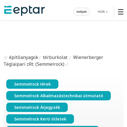
☰
belépés
HUN
építőanyagok
térburkolat
Wienerberger
Téglaipari zRt. (Semmelrock)
Semmelrock Hírek
Semmelrock Alkalmazástechnikai útmutató
Semmelrock Árjegyzék
Semmelrock Kerti ötletek