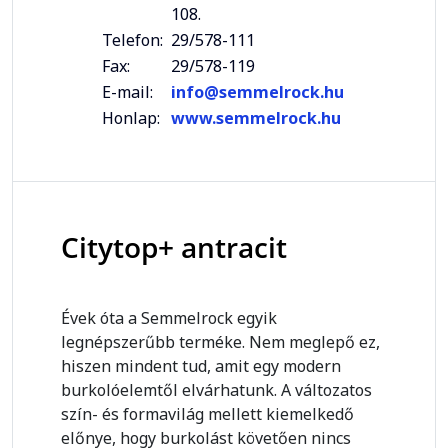
108.
Telefon:
29/578-111
Fax:
29/578-119
E-mail:
info@semmelrock.hu
Honlap:
www.semmelrock.hu
Citytop+ antracit
Évek óta a Semmelrock egyik
legnépszerűbb terméke. Nem meglepő ez,
hiszen mindent tud, amit egy modern
burkolóelemtől elvárhatunk. A változatos
szín- és formavilág mellett kiemelkedő
előnye, hogy burkolást követően nincs