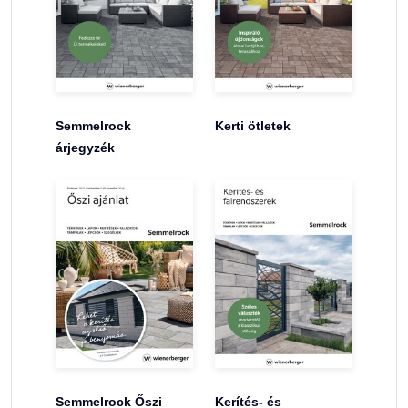
Semmelrock
Kerti ötletek
árjegyzék
Semmelrock Őszi
Kerítés- és