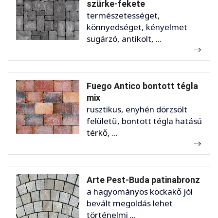
szürke-fekete
természetességet,
könnyedséget, kényelmet
sugárzó, antikolt, ...
Fuego Antico bontott tégla
mix
rusztikus, enyhén dörzsölt
felületű, bontott tégla hatású
térkő, ...
Arte Pest-Buda patinabronz
a hagyományos kockakő jól
bevált megoldás lehet
történelmi ...