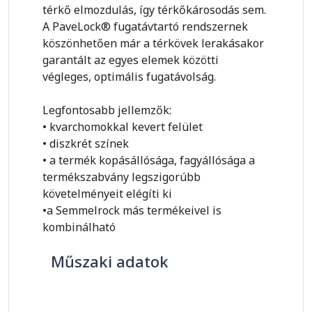
térkő elmozdulás, így térkőkárosodás sem.
A PaveLock® fugatávtartó rendszernek
köszönhetően már a térkövek lerakásakor
garantált az egyes elemek közötti
végleges, optimális fugatávolság.
Legfontosabb jellemzők:
• kvarchomokkal kevert felület
• diszkrét színek
• a termék kopásállósága, fagyállósága a
termékszabvány legszigorúbb
követelményeit elégíti ki
•a Semmelrock más termékeivel is
kombinálható
Műszaki adatok