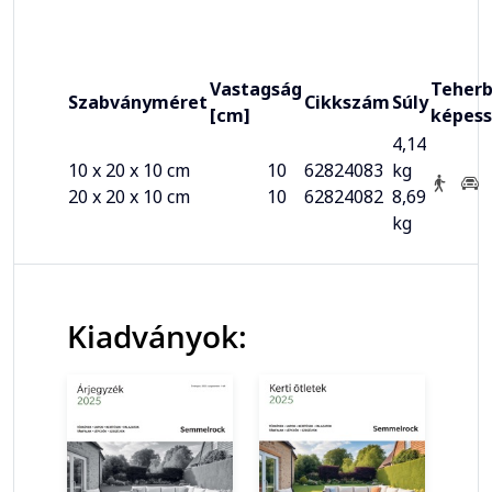
Vastagság
Teherb
Szabványméret
Cikkszám
Súly
[cm]
képes
4,14
10 x 20 x 10 cm
10
62824083
kg
20 x 20 x 10 cm
10
62824082
8,69
kg
Kiadványok: