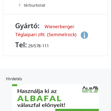
térburkolat
Gyártó:
Wienerberger
Téglaipari zRt. (Semmelrock)
Tel:
29/578-111
Hirdetés