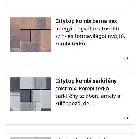
Citytop kombi barna mix
az egyik legváltozatosabb
szín- és formavilágot nyújtó,
kombi térkő ...
Citytop kombi sarkifény
colormix, kombi térkő
sarkifény színben, amely a
különböző, de ...