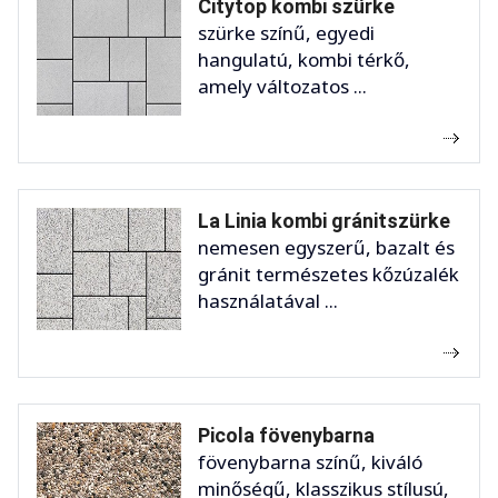
Citytop kombi szürke
szürke színű, egyedi
hangulatú, kombi térkő,
amely változatos ...
La Linia kombi gránitszürke
nemesen egyszerű, bazalt és
gránit természetes kőzúzalék
használatával ...
Picola fövenybarna
fövenybarna színű, kiváló
minőségű, klasszikus stílusú,