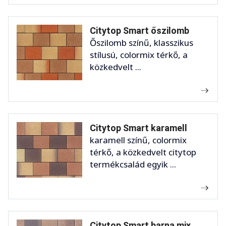
Citytop Smart őszilomb
Őszilomb színű, klasszikus
stílusú, colormix térkő, a
közkedvelt ...
Citytop Smart karamell
karamell színű, colormix
térkő, a közkedvelt citytop
termékcsalád egyik ...
Citytop Smart barna mix