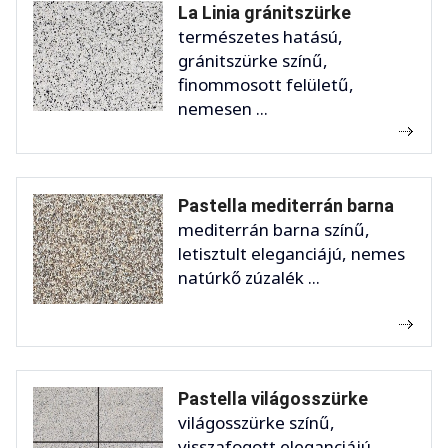
La Linia gránitszürke
természetes hatású,
gránitszürke színű,
finommosott felületű,
nemesen ...
Pastella mediterrán barna
mediterrán barna színű,
letisztult eleganciájú, nemes
natúrkő zúzalék ...
Pastella világosszürke
világosszürke színű,
visszafogott eleganciájú,