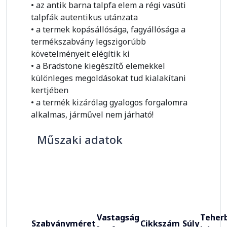
• az antik barna talpfa elem a régi vasúti
talpfák autentikus utánzata
• a termek kopásállósága, fagyállósága a
termékszabvány legszigorúbb
követelményeit elégítik ki
• a Bradstone kiegészítő elemekkel
különleges megoldásokat tud kialakítani
kertjében
• a termék kizárólag gyalogos forgalomra
alkalmas, járművel nem járható!
Műszaki adatok
Vastagság
Teherb
Szabványméret
Cikkszám
Súly