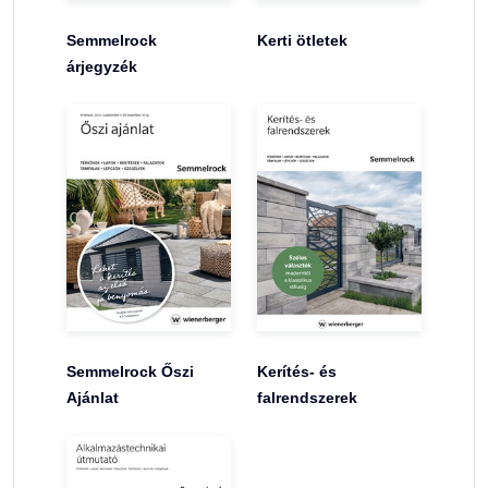
Semmelrock
Kerti ötletek
árjegyzék
Semmelrock Őszi
Kerítés- és
Ajánlat
falrendszerek