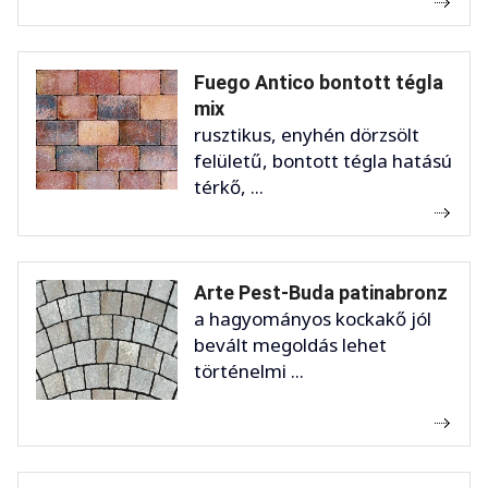
Fuego Antico bontott tégla
mix
rusztikus, enyhén dörzsölt
felületű, bontott tégla hatású
térkő, ...
Arte Pest-Buda patinabronz
a hagyományos kockakő jól
bevált megoldás lehet
történelmi ...