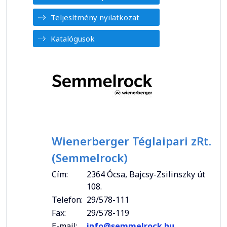
Teljesítmény nyilatkozat
Katalógusok
Wienerberger Téglaipari zRt.
(Semmelrock)
Cím:
2364 Ócsa, Bajcsy-Zsilinszky út
108.
Telefon:
29/578-111
Fax:
29/578-119
E-mail:
info@semmelrock.hu