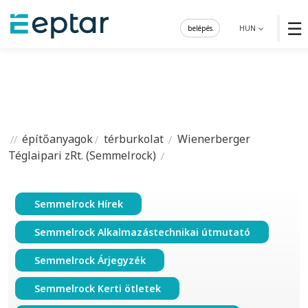
☰
belépés
HUN
építőanyagok
térburkolat
Wienerberger
Téglaipari zRt. (Semmelrock)
Semmelrock Hírek
Semmelrock Alkalmazástechnikai útmutató
Semmelrock Árjegyzék
Semmelrock Kerti ötletek