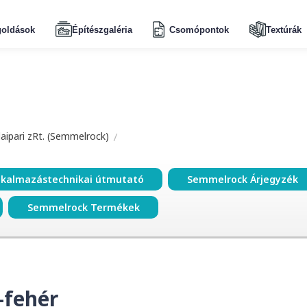
oldások
Építészgaléria
Csomópontok
Textúrák
aipari zRt. (Semmelrock)
lkalmazástechnikai útmutató
Semmelrock Árjegyzék
Semmelrock Termékek
-fehér