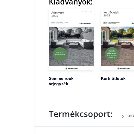
Kiadványok:
Semmelrock
Kerti ötletek
árjegyzék
Termékcsoport:
tér