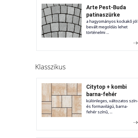
Arte Pest-Buda
patinaszürke
a hagyományos kockakő jól
bevált megoldás lehet
történelmi ...
Klasszikus
Citytop + kombi
barna-fehér
különleges, változatos szín
és formavilágú, barna-
fehér színű, ...