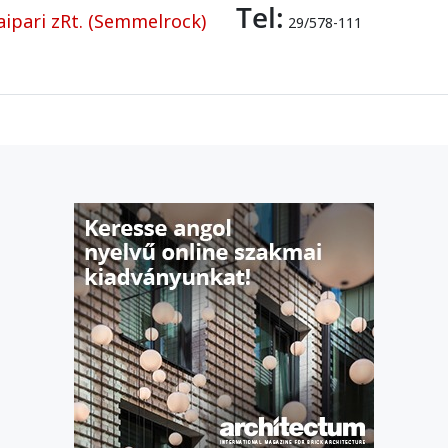
Tel:
ipari zRt. (Semmelrock)
29/578-111