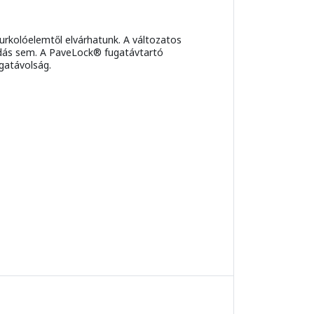
rkolóelemtől elvárhatunk. A változatos
sodás sem. A PaveLock® fugatávtartó
gatávolság.