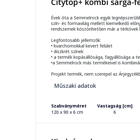
Citytop+ kombi sárga-f
Évek óta a Semmelrock egyik legnépszerűbb
szín- és formavilág mellett kiemelkedő elő
rendszernek köszönhetően már a térkövek le
Legfontosabb jellemzők:
• kvarchomokkal kevert felület
• diszkrét színek
• a termék kopásállósága, fagyállósága a t
•a Semmelrock más termékeivel is kombiná
Projekt termék, nem szerepel az Árjegyzékb
Műszaki adatok
Szabványméret
Vastagság [cm]
120 x 90 x 6 cm
6