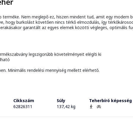
ehér
 terméke. Nem meglepő ez, hiszen mindent tud, amit egy modern bu
nye, hogy burkolást követően nincs térkő elmozdulás, így térkőkáro
rakásakor garantált az egyes elemek közötti végleges, optimális fu
ermékszabvány legszigorúbb követelményeit elégíti ki
lható
en. Minimális rendelési mennyiség mellett elérhető.
Cikkszám
Súly
Teherbíró képesség
62826311
137,42 kg