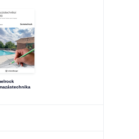
elrock
mazástechnika