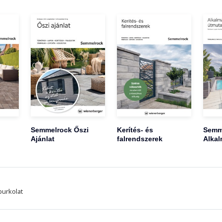
Semmelrock Őszi
Kerítés- és
Semm
Ajánlat
falrendszerek
Alkal
burkolat