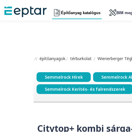
Építőanyag katalógus
BIM meg
építőanyagok
térburkolat
Wienerberger Tégl
Semmelrock Hírek
Semmelrock A
Semmelrock Kerítés- és falrendszerek
Citytop+ kombi sárga