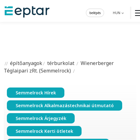
belépés
HUN
építőanyagok
térburkolat
Wienerberger
Téglaipari zRt. (Semmelrock)
Semmelrock Hírek
Semmelrock Alkalmazástechnikai útmutató
Semmelrock Árjegyzék
Semmelrock Kerti ötletek