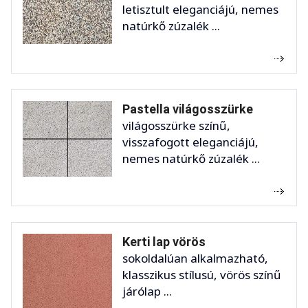
letisztult eleganciájú, nemes
natúrkő zúzalék ...
Pastella világosszürke
világosszürke színű,
visszafogott eleganciájú,
nemes natúrkő zúzalék ...
Kerti lap vörös
sokoldalúan alkalmazható,
klasszikus stílusú, vörös színű
járólap ...