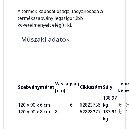
A termék kopásállósága, fagyállósága a
termékszabvány legszigorúbb
követelményeit elégíti ki.
Műszaki adatok
Vastagság
Tehe
Szabványméret
Cikkszám
Súly
[cm]
képe
138,97
120 x 90 x 6 cm
6
62823756
kg
120 x 90 x 8 cm
8
62828277
183,91
kg