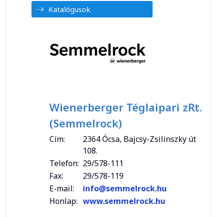
Katalógusok
Wienerberger Téglaipari zRt.
(Semmelrock)
Cím:
2364 Ócsa, Bajcsy-Zsilinszky út
108.
Telefon:
29/578-111
Fax:
29/578-119
E-mail:
info@semmelrock.hu
Honlap:
www.semmelrock.hu