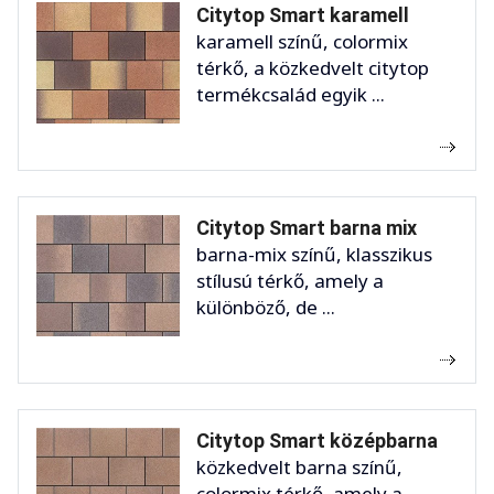
Citytop Smart karamell
karamell színű, colormix
térkő, a közkedvelt citytop
termékcsalád egyik ...
Citytop Smart barna mix
barna-mix színű, klasszikus
stílusú térkő, amely a
különböző, de ...
Citytop Smart középbarna
közkedvelt barna színű,
colormix térkő, amely a