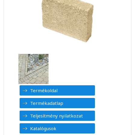
Termékoldal
Termékadatlap
Teljesítmény nyilatkozat
Katalógusok