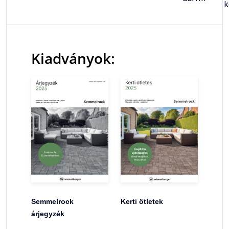
k
Kiadványok:
Semmelrock
Kerti ötletek
árjegyzék