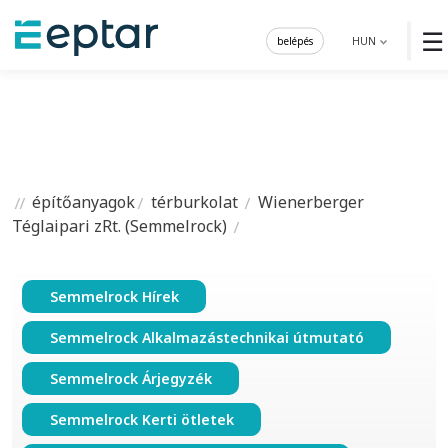
☰
belépés
HUN
építőanyagok
térburkolat
Wienerberger
Téglaipari zRt. (Semmelrock)
Semmelrock Hírek
Semmelrock Alkalmazástechnikai útmutató
Semmelrock Árjegyzék
Semmelrock Kerti ötletek