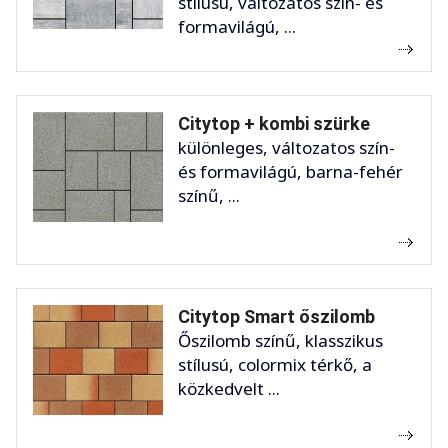
stílusú, változatos szín- és
formavilágú, ...
Citytop + kombi szürke
különleges, változatos szín-
és formavilágú, barna-fehér
színű, ...
Citytop Smart őszilomb
Őszilomb színű, klasszikus
stílusú, colormix térkő, a
közkedvelt ...