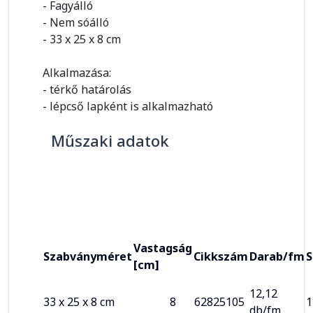
- Fagyálló
- Nem sóálló
- 33 x 25 x 8 cm
Alkalmazása:
- térkő határolás
- lépcső lapként is alkalmazható
Műszaki adatok
Vastagság
Szabványméret
Cikkszám
Darab/fm
S
[cm]
12,12
33 x 25 x 8 cm
8
62825105
1
db/fm