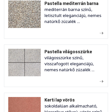
Pastella mediterrán barna
mediterrán barna színű,
letisztult eleganciájú, nemes
natúrkő zúzalék ...
Pastella világosszürke
világosszürke színű,
visszafogott eleganciájú,
nemes natúrkő zúzalék ...
Kerti lap vörös
sokoldalúan alkalmazható,
klasszikus stílusú, vörös színű