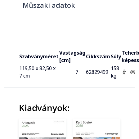
Műszaki adatok
Vastagság
Teherb
Szabványméret
Cikkszám
Súly
[cm]
képes
119,50 x 82,50 x
158
7
62829499
7 cm
kg
Kiadványok: