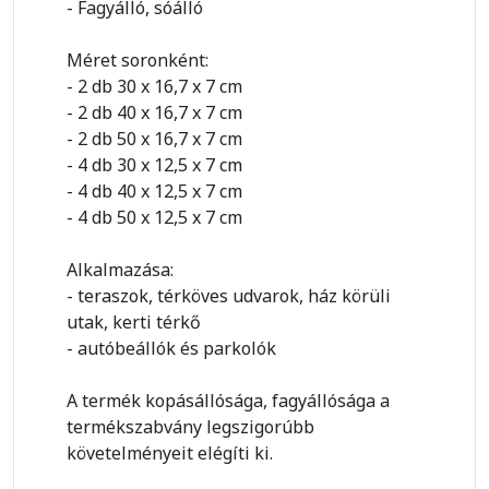
- Fagyálló, sóálló
Méret soronként:
- 2 db 30 x 16,7 x 7 cm
- 2 db 40 x 16,7 x 7 cm
- 2 db 50 x 16,7 x 7 cm
- 4 db 30 x 12,5 x 7 cm
- 4 db 40 x 12,5 x 7 cm
- 4 db 50 x 12,5 x 7 cm
Alkalmazása:
- teraszok, térköves udvarok, ház körüli
utak, kerti térkő
- autóbeállók és parkolók
A termék kopásállósága, fagyállósága a
termékszabvány legszigorúbb
követelményeit elégíti ki.