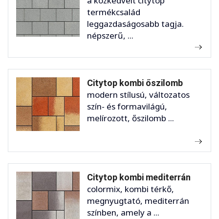
a közkedvelt citytop
termékcsalád
leggazdaságosabb tagja.
népszerű, ...
Citytop kombi őszilomb
modern stílusú, változatos
szín- és formavilágú,
melírozott, őszilomb ...
Citytop kombi mediterrán
colormix, kombi térkő,
megnyugtató, mediterrán
színben, amely a ...