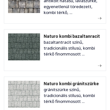
antikolt hatású, lávaszürke,
egyenetlenül töredezett,
kombi térkő, ...
Naturo kombi bazaltanracit
bazaltantracit színű,
tradicionális stílusú, kombi
térkő finommosott ...
Naturo kombi gránitszürke
gránitszürke színű,
tradicionális stílusú, kombi
térkő finommosott ...