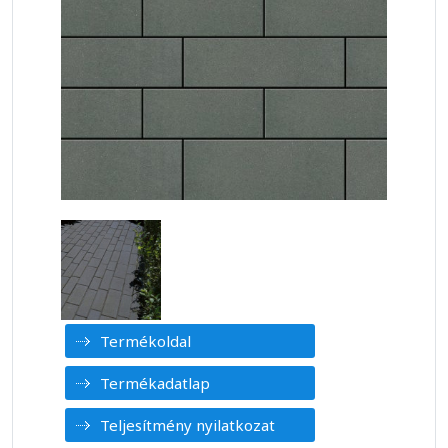
Termékoldal
Termékadatlap
Teljesítmény nyilatkozat