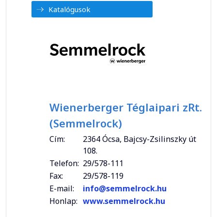
Katalógusok
Wienerberger Téglaipari zRt.
(Semmelrock)
Cím:
2364 Ócsa, Bajcsy-Zsilinszky út
108.
Telefon:
29/578-111
Fax:
29/578-119
E-mail:
info@semmelrock.hu
Honlap:
www.semmelrock.hu