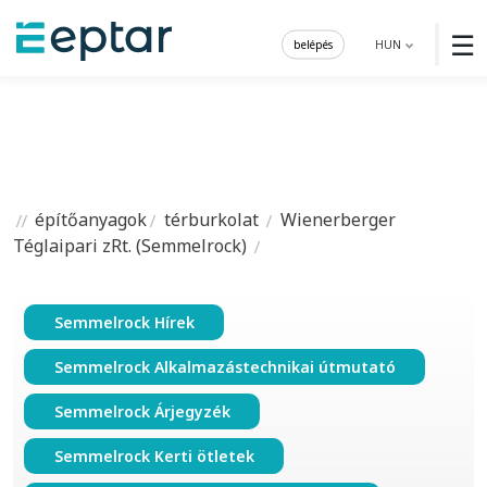
☰
belépés
HUN
építőanyagok
térburkolat
Wienerberger
Téglaipari zRt. (Semmelrock)
Semmelrock Hírek
Semmelrock Alkalmazástechnikai útmutató
Semmelrock Árjegyzék
Semmelrock Kerti ötletek