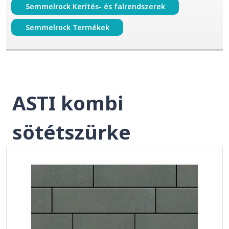
Semmelrock Kerítés- és falrendszerek
Semmelrock Termékek
ASTI kombi
sötétszürke