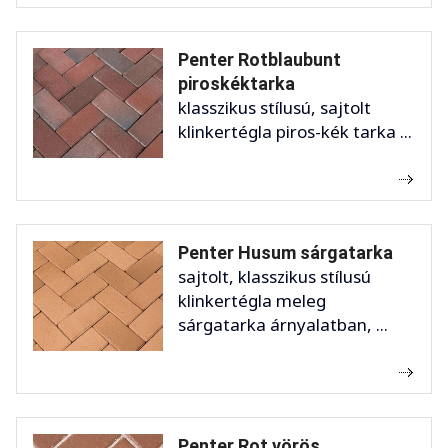
Penter Rotblaubunt
piroskéktarka
klasszikus stílusú, sajtolt
klinkertégla piros-kék tarka ...
Penter Husum sárgatarka
sajtolt, klasszikus stílusú
klinkertégla meleg
sárgatarka árnyalatban, ...
Penter Rot vörös