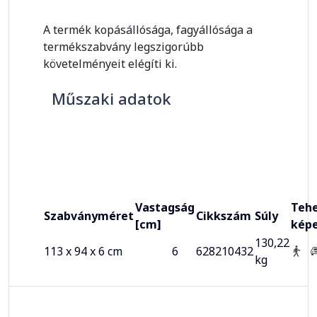
A termék kopásállósága, fagyállósága a
termékszabvány legszigorúbb
követelményeit elégíti ki.
Műszaki adatok
Vastagság
Tehe
Szabványméret
Cikkszám
Súly
[cm]
kép
130,22
113 x 94 x 6 cm
6
628210432
kg