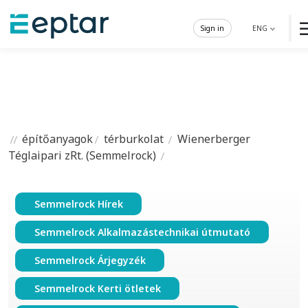
Sign in
ENG
építőanyagok
térburkolat
Wienerberger
Téglaipari zRt. (Semmelrock)
Semmelrock Hírek
Semmelrock Alkalmazástechnikai útmutató
Semmelrock Árjegyzék
Semmelrock Kerti ötletek