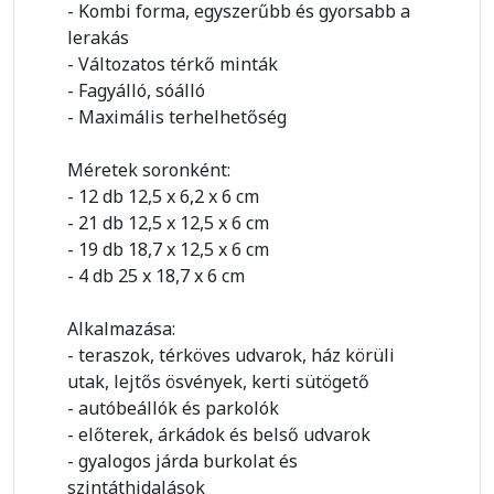
- Kombi forma, egyszerűbb és gyorsabb a
lerakás
- Változatos térkő minták
- Fagyálló, sóálló
- Maximális terhelhetőség
Méretek soronként:
- 12 db 12,5 x 6,2 x 6 cm
- 21 db 12,5 x 12,5 x 6 cm
- 19 db 18,7 x 12,5 x 6 cm
- 4 db 25 x 18,7 x 6 cm
Alkalmazása:
- teraszok, térköves udvarok, ház körüli
utak, lejtős ösvények, kerti sütögető
- autóbeállók és parkolók
- előterek, árkádok és belső udvarok
- gyalogos járda burkolat és
szintáthidalások