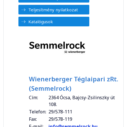
Teljesítmény nyilatkozat
Katalógusok
Wienerberger Téglaipari zRt.
(Semmelrock)
Cím:
2364 Ócsa, Bajcsy-Zsilinszky út
108.
Telefon:
29/578-111
Fax:
29/578-119
E-mail:
info@semmelrock.hu