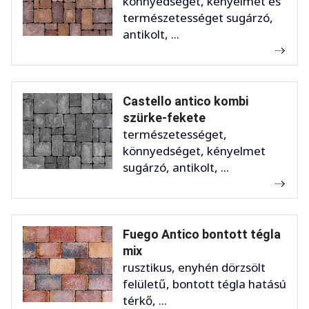
könnyedséget, kényelmet és
természetességet sugárzó,
antikolt, ...
Castello antico kombi
szürke-fekete
természetességet,
könnyedséget, kényelmet
sugárzó, antikolt, ...
Fuego Antico bontott tégla
mix
rusztikus, enyhén dörzsölt
felületű, bontott tégla hatású
térkő, ...