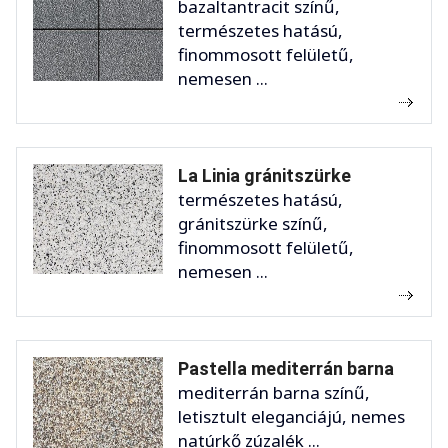
bazaltantracit színű,
természetes hatású,
finommosott felületű,
nemesen ...
La Linia gránitszürke
természetes hatású,
gránitszürke színű,
finommosott felületű,
nemesen ...
Pastella mediterrán barna
mediterrán barna színű,
letisztult eleganciájú, nemes
natúrkő zúzalék ...