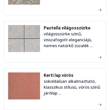
Pastella világosszürke
világosszürke színű,
visszafogott eleganciájú,
nemes natúrkő zúzalék ...
Kerti lap vörös
sokoldalúan alkalmazható,
klasszikus stílusú, vörös színű
járólap ...