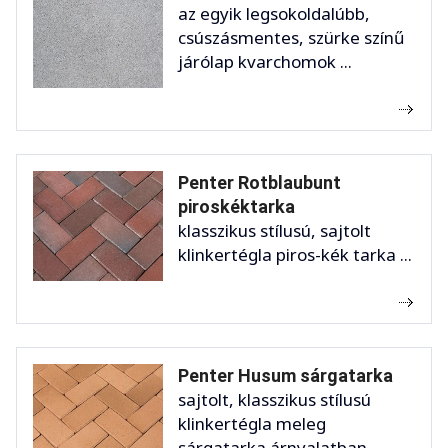
az egyik legsokoldalúbb,
csúszásmentes, szürke színű
járólap kvarchomok ...
Penter Rotblaubunt
piroskéktarka
klasszikus stílusú, sajtolt
klinkertégla piros-kék tarka ...
Penter Husum sárgatarka
sajtolt, klasszikus stílusú
klinkertégla meleg
sárgatarka árnyalatban, ...