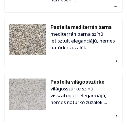
Pastella mediterrán barna
mediterrán barna színű,
letisztult eleganciájú, nemes
natúrkő zúzalék ...
Pastella világosszürke
világosszürke színű,
visszafogott eleganciájú,
nemes natúrkő zúzalék ...