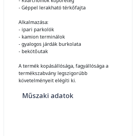
- Kvarchomok kopóréteg
- Géppel lerakható térkőfajta
Alkalmazása:
- ipari parkolók
- kamion terminálok
- gyalogos járdák burkolata
- bekötőutak
A termék kopásállósága, fagyállósága a
termékszabvány legszigorúbb
követelményeit elégíti ki.
Műszaki adatok