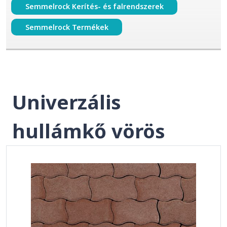
Semmelrock Kerítés- és falrendszerek
Semmelrock Termékek
Univerzális
hullámkő vörös