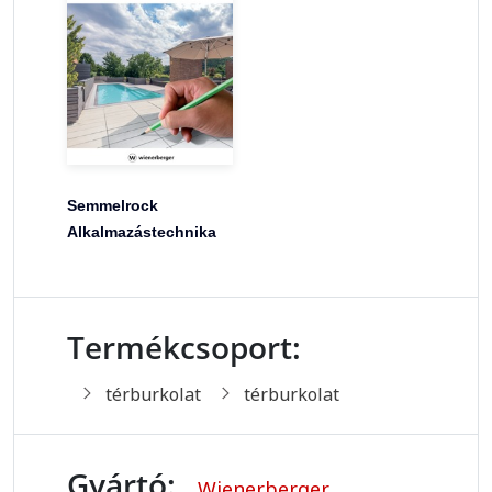
Semmelrock
Alkalmazástechnika
Termékcsoport:
térburkolat
térburkolat
Gyártó:
Wienerberger