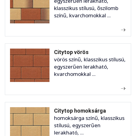
egyszerűen lerakható,
klasszikus stílusú, őszilomb
színű, kvarchomokkal ...
Citytop vörös
vörös színű, klasszikus stílusú,
egyszerűen lerakható,
kvarchomokkal ...
Citytop homoksárga
homoksárga színű, klasszikus
stílusú, egyszerűen
lerakható, ...