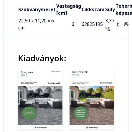
Vastagság
Teherb
Szabványméret
Cikkszám
Súly
[cm]
képes
22,50 x 11,20 x 6
3,37
6
62825195
cm
kg
Kiadványok: