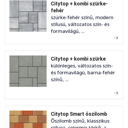
Citytop + kombi szürke-
fehér
szürke-fehér színű, modern
stílusú, változatos szín- és
formavilágú, ...
Citytop + kombi szürke
különleges, változatos szín-
és formavilágú, barna-fehér
színű, ...
Citytop Smart őszilomb
Őszilomb színű, klasszikus
stílusú, colormix térkő, a