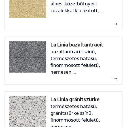
alpesi kőzetből nyert
zúzalékkal kialakított, ...
La Linia bazaltantracit
bazaltantracit színű,
természetes hatású,
finommosott felületű,
nemesen ...
La Linia gránitszürke
természetes hatású,
gránitszürke színű,
finommosott felületű,
nemesen ...