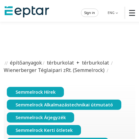
☰
Sign in
ENG
építőanyagok
térburkolat
+
térburkolat
Wienerberger Téglaipari zRt. (Semmelrock)
Semmelrock Hírek
Semmelrock Alkalmazástechnikai útmutató
Semmelrock Árjegyzék
Semmelrock Kerti ötletek