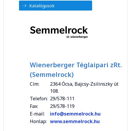
Katalógusok
Wienerberger Téglaipari zRt.
(Semmelrock)
Cím:
2364 Ócsa, Bajcsy-Zsilinszky út
108.
Telefon:
29/578-111
Fax:
29/578-119
E-mail:
info@semmelrock.hu
Honlap:
www.semmelrock.hu