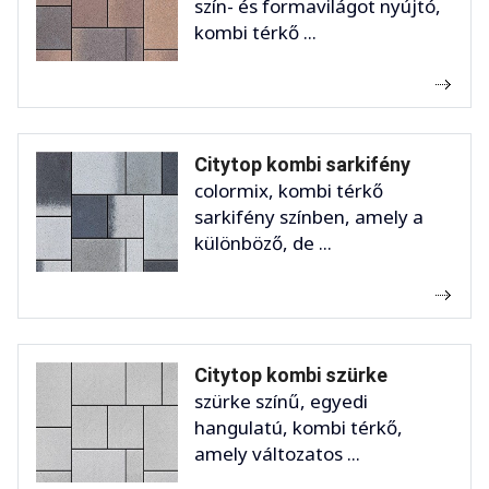
szín- és formavilágot nyújtó,
kombi térkő ...
Citytop kombi sarkifény
colormix, kombi térkő
sarkifény színben, amely a
különböző, de ...
Citytop kombi szürke
szürke színű, egyedi
hangulatú, kombi térkő,
amely változatos ...