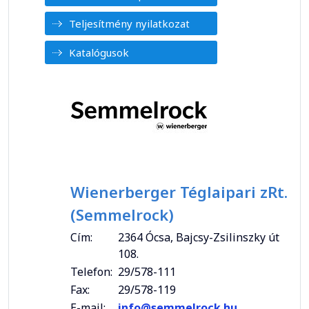
Teljesítmény nyilatkozat
Katalógusok
Wienerberger Téglaipari zRt.
(Semmelrock)
Cím:
2364 Ócsa, Bajcsy-Zsilinszky út
108.
Telefon:
29/578-111
Fax:
29/578-119
E-mail:
info@semmelrock.hu