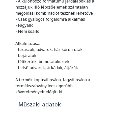
- A különböző formátumú járdalapok és a
hozzájuk illő lépcsőelemek számtalan
megoldási kombinációt tesznek lehetővé
- Csak gyalogos forgalomra alkalmas
- Fagyálló
- Nem sóálló
Alkalmazása:
- teraszok, udvarok, ház körüli utak
- bejáratok
- télikertek, bemutatókertek
- belső udvarok, árkádok, átjárók
A termék kopásállósága, fagyállósága a
termékszabvány legszigorúbb
követelményeit elégíti ki.
Műszaki adatok