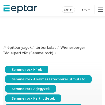
☰
Sign in
ENG
építőanyagok
térburkolat
Wienerberger
Téglaipari zRt. (Semmelrock)
Semmelrock Hírek
Semmelrock Alkalmazástechnikai útmutató
Semmelrock Árjegyzék
Semmelrock Kerti ötletek