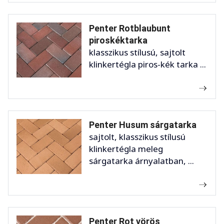
Penter Rotblaubunt
piroskéktarka
klasszikus stílusú, sajtolt
klinkertégla piros-kék tarka ...
Penter Husum sárgatarka
sajtolt, klasszikus stílusú
klinkertégla meleg
sárgatarka árnyalatban, ...
Penter Rot vörös