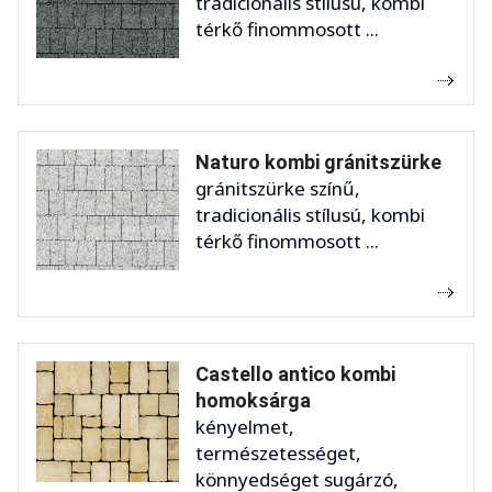
tradicionális stílusú, kombi
térkő finommosott ...
Naturo kombi gránitszürke
gránitszürke színű,
tradicionális stílusú, kombi
térkő finommosott ...
Castello antico kombi
homoksárga
kényelmet,
természetességet,
könnyedséget sugárzó,