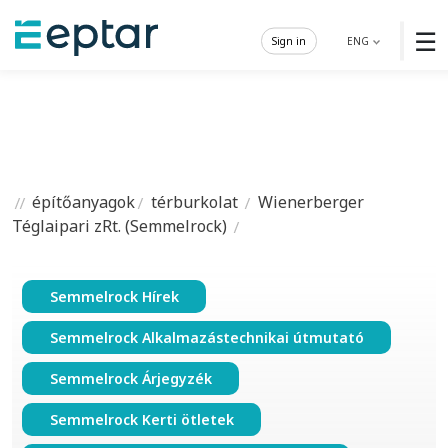
☰
Sign in
ENG
építőanyagok
térburkolat
Wienerberger
Téglaipari zRt. (Semmelrock)
Semmelrock Hírek
Semmelrock Alkalmazástechnikai útmutató
Semmelrock Árjegyzék
Semmelrock Kerti ötletek