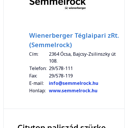
Wienerberger Téglaipari zRt.
(Semmelrock)
Cím:
2364 Ócsa, Bajcsy-Zsilinszky út
108.
Telefon:
29/578-111
Fax:
29/578-119
E-mail:
info@semmelrock.hu
Honlap:
www.semmelrock.hu
Citytop paliszád szürke