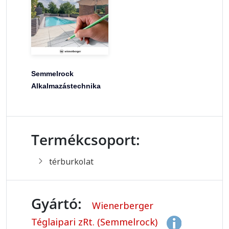
Semmelrock
Alkalmazástechnika
Termékcsoport:
térburkolat
Gyártó:
Wienerberger
Téglaipari zRt. (Semmelrock)