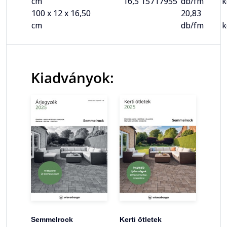
cm
16,5
15717955
db/fm
k
100 x 12 x 16,50
20,83
cm
db/fm
k
Kiadványok:
Semmelrock
Kerti ötletek