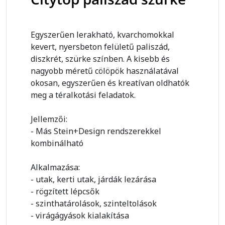
Egyszerűen lerakható, kvarchomokkal
kevert, nyersbeton felületű paliszád,
diszkrét, szürke színben. A kisebb és
nagyobb méretű cölöpök használatával
okosan, egyszerűen és kreatívan oldhatók
meg a téralkotási feladatok.
Jellemzői:
- Más Stein+Design rendszerekkel
kombinálható
Alkalmazása:
- utak, kerti utak, járdák lezárása
- rögzített lépcsők
- szinthatárolások, szinteltolások
- virágágyások kialakítása