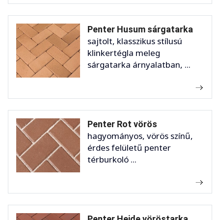
Penter Husum sárgatarka
sajtolt, klasszikus stílusú
klinkertégla meleg
sárgatarka árnyalatban, ...
Penter Rot vörös
hagyományos, vörös színű,
érdes felületű penter
térburkoló ...
Penter Heide vöröstarka