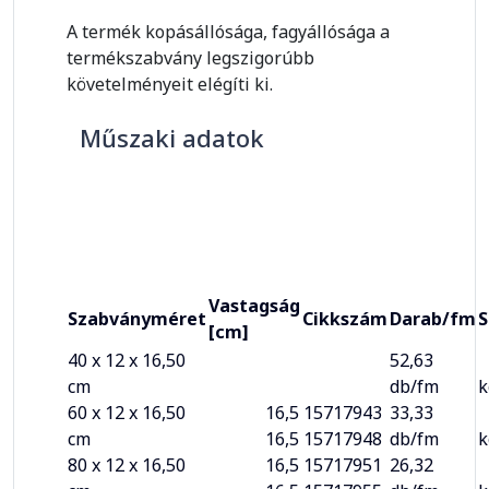
A termék kopásállósága, fagyállósága a
termékszabvány legszigorúbb
követelményeit elégíti ki.
Műszaki adatok
Vastagság
Szabványméret
Cikkszám
Darab/fm
S
[cm]
40 x 12 x 16,50
52,63
cm
db/fm
k
60 x 12 x 16,50
16,5
15717943
33,33
cm
16,5
15717948
db/fm
k
80 x 12 x 16,50
16,5
15717951
26,32