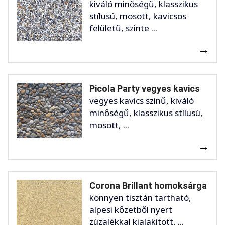
kiváló minőségű, klasszikus
stílusú, mosott, kavicsos
felületű, szinte ...
Picola Party vegyes kavics
vegyes kavics színű, kiváló
minőségű, klasszikus stílusú,
mosott, ...
Corona Brillant homoksárga
könnyen tisztán tartható,
alpesi kőzetből nyert
zúzalékkal kialakított, ...