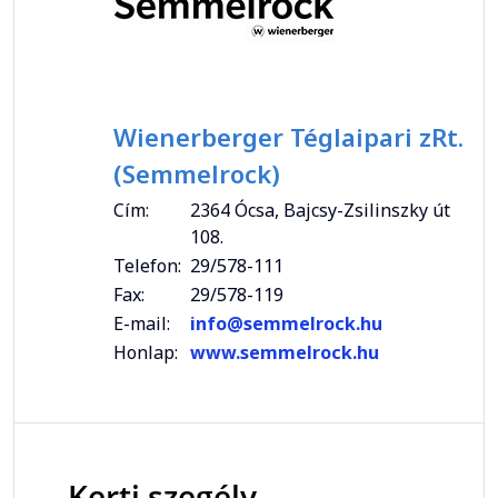
Wienerberger Téglaipari zRt.
(Semmelrock)
Cím:
2364 Ócsa, Bajcsy-Zsilinszky út
108.
Telefon:
29/578-111
Fax:
29/578-119
E-mail:
info@semmelrock.hu
Honlap:
www.semmelrock.hu
Kerti szegély