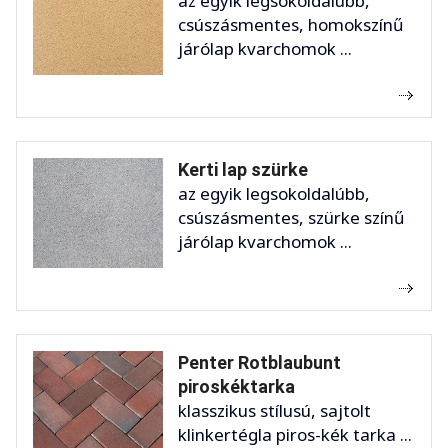
az egyik legsokoldalúbb,
csúszásmentes, homokszínű
járólap kvarchomok ...
Kerti lap szürke
az egyik legsokoldalúbb,
csúszásmentes, szürke színű
járólap kvarchomok ...
Penter Rotblaubunt
piroskéktarka
klasszikus stílusú, sajtolt
klinkertégla piros-kék tarka ...