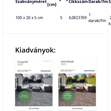
Szabványméret
Cikkszám
Darab/fm
S
[cm]
1
100 x 20 x 5 cm
5
62823769
2
darab/fm
Kiadványok: