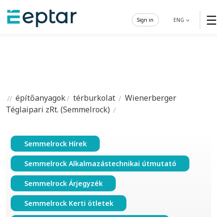
☰
Sign in
ENG
építőanyagok
térburkolat
Wienerberger
Téglaipari zRt. (Semmelrock)
Semmelrock Hírek
Semmelrock Alkalmazástechnikai útmutató
Semmelrock Árjegyzék
Semmelrock Kerti ötletek