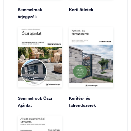
Semmelrock
Kerti ötletek
árjegyzék
Semmelrock Őszi
Kerítés- és
Ajánlat
falrendszerek