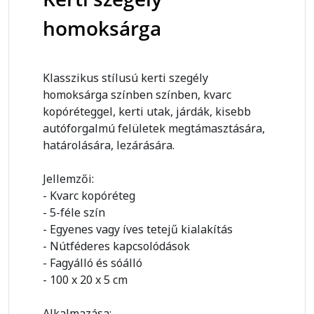
homoksárga
Klasszikus stílusú kerti szegély
homoksárga színben színben, kvarc
kopóréteggel, kerti utak, járdák, kisebb
autóforgalmú felületek megtámasztására,
határolására, lezárására.
Jellemzői:
- Kvarc kopóréteg
- 5-féle szín
- Egyenes vagy íves tetejű kialakítás
- Nútféderes kapcsolódások
- Fagyálló és sóálló
- 100 x 20 x 5 cm
Alkalmazása: