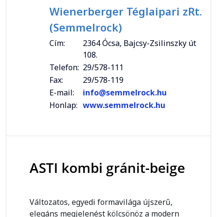
Wienerberger Téglaipari zRt.
(Semmelrock)
Cím:
2364 Ócsa, Bajcsy-Zsilinszky út
108.
Telefon:
29/578-111
Fax:
29/578-119
E-mail:
info@semmelrock.hu
Honlap:
www.semmelrock.hu
ASTI kombi gránit-beige
Változatos, egyedi formavilága újszerű,
elegáns megjelenést kölcsönöz a modern