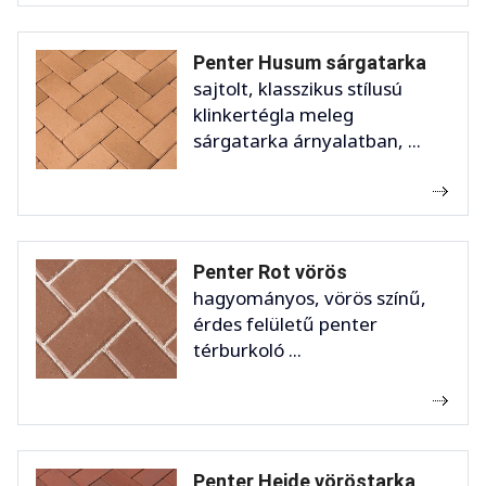
Penter Husum sárgatarka
sajtolt, klasszikus stílusú
klinkertégla meleg
sárgatarka árnyalatban, ...
Penter Rot vörös
hagyományos, vörös színű,
érdes felületű penter
térburkoló ...
Penter Heide vöröstarka