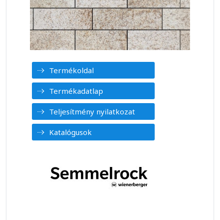
Termékoldal
Termékadatlap
Teljesítmény nyilatkozat
Katalógusok