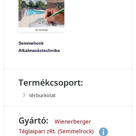
Semmelrock
Alkalmazástechnika
Termékcsoport:
térburkolat
Gyártó:
Wienerberger
Téglaipari zRt. (Semmelrock)