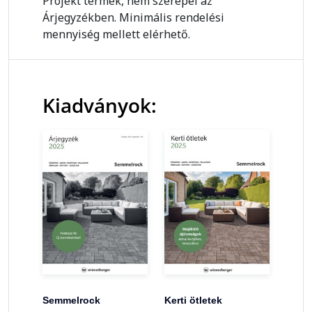
Projekt termék, nem szerepel az
Árjegyzékben. Minimális rendelési
mennyiség mellett elérhető.
Kiadványok:
Semmelrock
Kerti ötletek