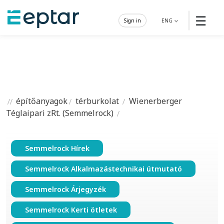
☰
Sign in
ENG
építőanyagok
térburkolat
Wienerberger
Téglaipari zRt. (Semmelrock)
Semmelrock Hírek
Semmelrock Alkalmazástechnikai útmutató
Semmelrock Árjegyzék
Semmelrock Kerti ötletek