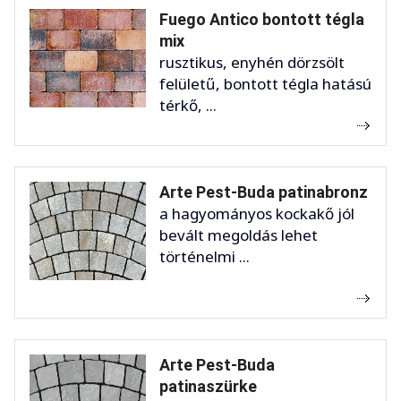
Fuego Antico bontott tégla
mix
rusztikus, enyhén dörzsölt
felületű, bontott tégla hatású
térkő, ...
Arte Pest-Buda patinabronz
a hagyományos kockakő jól
bevált megoldás lehet
történelmi ...
Arte Pest-Buda
patinaszürke