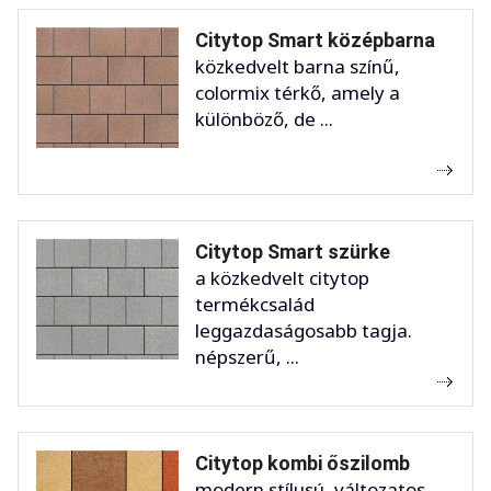
Citytop Smart középbarna
közkedvelt barna színű,
colormix térkő, amely a
különböző, de ...
Citytop Smart szürke
a közkedvelt citytop
termékcsalád
leggazdaságosabb tagja.
népszerű, ...
Citytop kombi őszilomb
modern stílusú, változatos