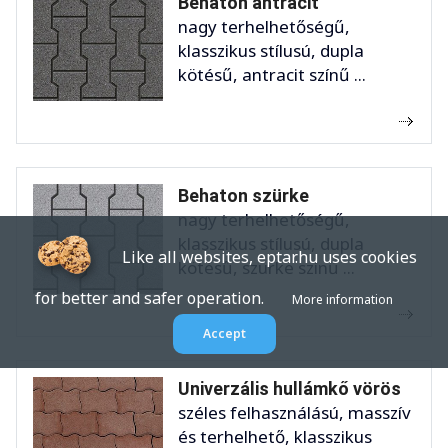
Behaton antracit
nagy terhelhetőségű,
klasszikus stílusú, dupla
kötésű, antracit színű ...
Behaton szürke
nagy terhelhetőségű,
klasszikus stílusú, dupla
Like all websites, eptar.hu uses cookies
kötésű, szürke színű ...
for better and safer operation.
More information
Accept
Univerzális hullámkő vörös
széles felhasználású, masszív
és terhelhető, klasszikus