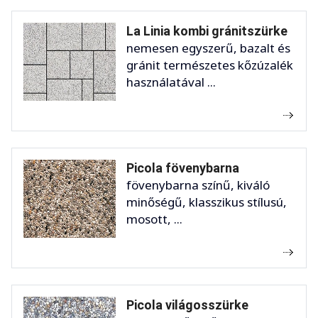
La Linia kombi gránitszürke
nemesen egyszerű, bazalt és
gránit természetes kőzúzalék
használatával ...
Picola fövenybarna
fövenybarna színű, kiváló
minőségű, klasszikus stílusú,
mosott, ...
Picola világosszürke