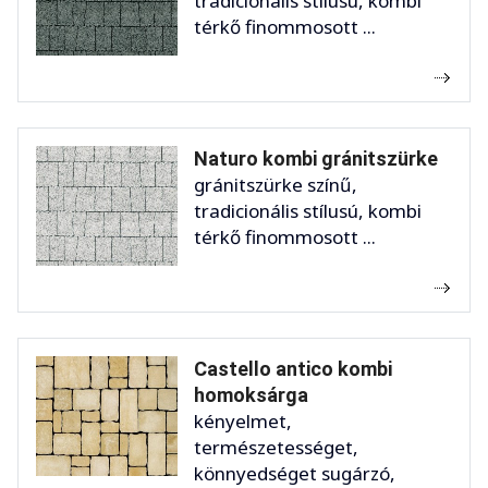
tradicionális stílusú, kombi
térkő finommosott ...
Naturo kombi gránitszürke
gránitszürke színű,
tradicionális stílusú, kombi
térkő finommosott ...
Castello antico kombi
homoksárga
kényelmet,
természetességet,
könnyedséget sugárzó,